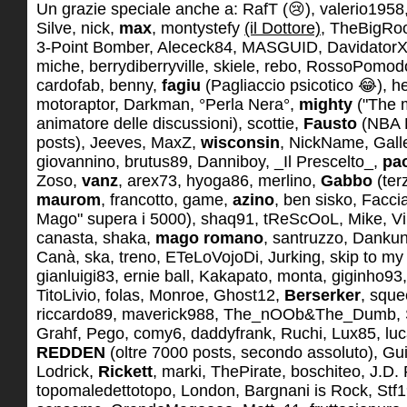
Un grazie speciale anche a: RafT (😢), valerio19
Silve, nick,
max
, montystefy
(il Dottore)
, TheBigRo
3-Point Bomber, Alececk84, MASGUID, DavidatorXX
miche, berrydiberryville, skiele, rebo, RossoPomodo
cardofab, benny,
fagiu
(Pagliaccio psicotico 😂), he
motoraptor, Darkman, °Perla Nera°,
mighty
("The m
animatore delle discussioni), scottie,
Fausto
(NBA 
posts), Jeeves, MaxZ,
wisconsin
, NickName, Galle
giovannino, brutus89, Danniboy, _Il Prescelto_,
pa
Zoso,
vanz
, arex73, hyoga86, merlino,
Gabbo
(ter
maurom
, francotto, game,
azino
, ben sisko, Facci
Mago" supera i 5000), shaq91, tReScOoL, Mike, Vi
canasta, shaka,
mago romano
, santruzzo, Danku
Canà, ska, treno, ETeLoVojoDi, Jurking, skip to my 
gianluigi83, ernie ball, Kakapato, monta, giginho93,
TitoLivio, folas, Monroe, Ghost12,
Berserker
, sque
riccardo89, maverick988, The_nOOb&The_Dumb, S
Grahf, Pego, comy6, daddyfrank, Ruchi, Lux85, lu
REDDEN
(oltre 7000 posts, secondo assoluto), Gu
Lodrick,
Rickett
, marki, ThePirate, boschiteo, J.D.
topomaledettotopo, London, Bargnani is Rock, Stf