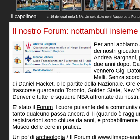
Il capolinea
025)
20 anni di carriera, 16 dei quali nella NBA. Un solo titolo con i Vaqueros a Portorico, m
Il nostro Forum: nottambuli insieme
Per anni abbiamo 
dei nostri giocator
Andrea Bargnani, p
due anni dopo, Dan
vennero Gigi Dato
Melli. Senza scor
di Daniel Hacket, o le partite della Nazionale. Ore 
trascorse guardando Toronto, Golden State, New Y
Denver e tutte le squadre NBA affrontate dai nostri.
E' stato il
Forum
il cuore pulsante della community d
tanto qualcuno passa ancora di li (quando è raggiun
registrazioni sono chiuse da anni, e probabilmente 
Museo delle cere in pratica.
Un po' di
archeologia
/ Il Forum di www.ilmago-andr