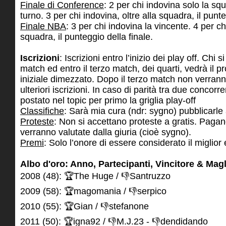
Finale di Conference
: 2 per chi indovina solo la sq
turno. 3 per chi indovina, oltre alla squadra, il punte
Finale NBA
: 3 per chi indovina la vincente. 4 per chi
squadra, il punteggio della finale.
Iscrizioni
: Iscrizioni entro l’inizio dei play off. Chi s
match ed entro il terzo match, dei quarti, vedrà il p
iniziale dimezzato. Dopo il terzo match non verrann
ulteriori iscrizioni. In caso di parità tra due concorr
postato nel topic per primo la griglia play-off
Classifiche
: Sarà mia cura (ndr: sygno) pubblicarle 
Proteste
: Non si accettano proteste a gratis. Paga
verranno valutate dalla giuria (cioè sygno).
Premi
: Solo l’onore di essere considerato il miglior 
Albo d'oro: Anno, Partecipanti, Vincitore & Magl
2008 (48): 🏆The Huge / 👎Santruzzo
2009 (58): 🏆magomania / 👎serpico
2010 (55): 🏆Gian / 👎stefanone
2011 (50): 🏆igna92 / 👎M.J.23 - 👎dendidando