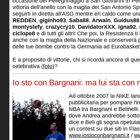
occasione del Pellegrinaggio a San Giovanni in Per
vittoria dell'anello con la maglia dei San Antonio S
seguirti in diretta all'ASG mentre eri caldo come un
REDDEN
,
giginho93
,
Saba88
,
Arwain
,
Guidus88
montystefy
,
crazycry10
,
DavidatorXXX
,
igna92
,
ciclope8
e di tutti gli altri! Che poi, la Resistenza
anche con la maglia della Nazionale e conserverà
delle tue bombe contro la Germania ad Eurobasket
E a proposito di vittorie, chi si ricorda ancora di qu
celebrativa (
foto
)?
Io sto con Bargnani: ma lui sta con
Ad ottobre 2007 la NIKE la
pubblicitaria per pompare l'i
NBA tra Bargnani e Belinelli.
dove Andrea andrebbe sottoti
dice e Beli gli segna ripetut
un contest su due siti in Flas
www.iostoconbargnani.it
/
ww