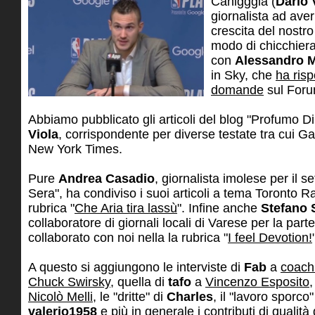
Canigggia (
Dario 
giornalista ad aver
crescita del nostr
modo di chicchier
con
Alessandro 
in Sky, che
ha risp
domande
sul Foru
Abbiamo pubblicato gli articoli del blog "Profumo Di
Viola
, corrispondente per diverse testate tra cui Ga
New York Times.
Pure
Andrea Casadio
, giornalista imolese per il 
Sera", ha condiviso i suoi articoli a tema Toronto Ra
rubrica "
Che Aria tira lassù
". Infine anche
Stefano 
collaboratore di giornali locali di Varese per la part
collaborato con noi nella la rubrica "
I feel Devotion!
A questo si aggiungono le interviste di
Fab
a
coach
Chuck Swirsky
, quella di
tafo
a
Vincenzo Esposito
,
Nicolò Melli
, le "dritte" di
Charles
, il "lavoro sporco
valerio1958
e più in generale i contributi di qualità 