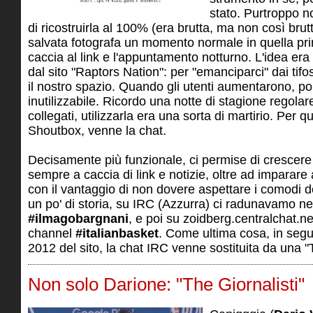
stato. Purtroppo n
di ricostruirla al 100% (era brutta, ma non così bru
salvata fotografa un momento normale in quella pr
caccia al link e l'appuntamento notturno. L'idea er
dal sito "Raptors Nation": per "emanciparci" dai ti
il nostro spazio. Quando gli utenti aumentarono, po
inutilizzabile. Ricordo una notte di stagione regolar
collegati, utilizzarla era una sorta di martirio. Per 
Shoutbox, venne la chat.
Decisamente più funzionale, ci permise di cresce
sempre a caccia di link e notizie, oltre ad imparare
con il vantaggio di non dovere aspettare i comodi d
un po' di storia, su IRC (Azzurra) ci radunavamo ne
#ilmagobargnani
, e poi su zoidberg.centralchat.ne
channel
#italianbasket
. Come ultima cosa, in segui
2012 del sito, la chat IRC venne sostituita da una "
Non solo Darione: "The Giornalisti"