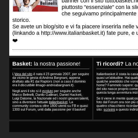
banner con il sito tuttobasket.n
piuttosto "essenziale" con la sl
che seguivamo principalmente
storico.
Se avete un blog/sito e vi fa piacere inserirla nelle
(linkando a http://www.italianbasket.it) fate pure, e u
❤️
Basket:
la nostra passione!
Ti ricordi?
La no
L'
idea del sito
è nata il 23 gennaio 2007, per seguire
Italianbasket è stata la casa
da vicino le gesta di Andrea Bargnani, appena
quasi un'abitudine. Hai qualc
draftato alla #1 dai Raptors (non a caso il dominio
qualche aneddoto che vorre
era il
discutibile
ilmago-andreabargnani.it).
home? Fammelo sapere: qu
del sito nasce proprio come
Negli anni il sito si è
evoluto
per seguire anche
questa lunga avventura inizi
Marco Belinelli, Danilo Gallinari, Daniel Hackett,
Luigi Datome, la Nazionale ed i nostri giovani talenti,
Se ti viene in mente qualco
sino a diventare l'attuale
italianbasket
. La
foto dal Forum ora non più o
community contava oltre 1800 utenti su FB e quasi
quattro chiacchiere ricorda
1300 sul Forum, uniti dalla passione per il basket!
sito:
scrivimi
a questo indiri