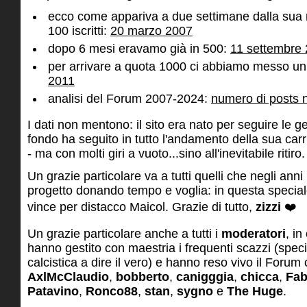
ecco come appariva a due settimane dalla sua 
100 iscritti:
20 marzo 2007
dopo 6 mesi eravamo già in 500:
11 settembre
per arrivare a quota 1000 ci abbiamo messo un 
2011
analisi del Forum 2007-2024:
numero di posts 
I dati non mentono: il sito era nato per seguire le g
fondo ha seguito in tutto l'andamento della sua carrie
- ma con molti giri a vuoto...sino all'inevitabile ritir
Un grazie particolare va a tutti quelli che negli anni
progetto donando tempo e voglia: in questa speciale 
vince per distacco Maicol. Grazie di tutto,
zizzi
❤️
Un grazie particolare anche a tutti i
moderatori
, in
hanno gestito con maestria i frequenti scazzi (speci
calcistica a dire il vero) e hanno reso vivo il Forum
AxlMcClaudio
,
bobberto
,
canigggia
,
chicca
,
Fa
Patavino
,
Ronco88
,
stan
,
sygno
e
The Huge
.