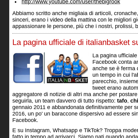
http://www.youtube.com/user/thebigrook
Abbiamo scritto anche migliaia di articoli, cronache
sinceri, erano i video della mattina con le migliori g
appassionare le persone, più che i nostri, prolissi, bo
La pagina ufficiale di italianbasket
La pagina ufficiale
Facebook conta anc
anche se è ferma d
un tempo in cui l'a
parecchio, insieme 
tweet erano autom
aggregatore di notizie di altri ma anche per postare 
seguirla, un team davvero di tutto rispetto:
tafo
,
ch
gennaio 2011 e abbandonata definitivamente per sc
2016, un po' un baraccone dispersivo ad essere sin
Facebook.
E su Instagram, Whatsapp e TikTok? Troppa moder
fatto in tempo ad arrivarci. Siamo nati quando and