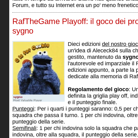
Forum, e tutto su Internet era un po' meno frenetico
RafTheGame Playoff: il goco dei pro
sygno
Dieci edizioni
del nostro gioc
un'idea di Alececk84 sulla ch
gestito, mantenuto da
sygn
l'autorevole ed imparziale il 
edizioni appunto, a parte la 
dedicate alla memoria di Raf
Regolamento del gioco
: U
definita la griglia play off, in
e il punteggio finale.
Punteggi
: Per i quarti i punteggi saranno: 0,5 per c
squadra che passa il turno. 1 per chi indovina, oltre 
punteggio della serie.
Semifinali
: 1 per chi indovina solo la squadra che pa
indovina, oltre alla squadra, il punteggio della serie