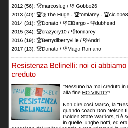
2012 (56): 🏆marcoslug / 👎 Gobbo26
2013 (40): 🏆🥇The Huge - 🏆tomlarey - 🏆ciclope
2014 (31): 🏆Donato / 👎ElBargo - 👎dubhead
2015 (34): 🏆crazycry10 / 👎tomlarey
2016 (19): 🏆Berrydiberryville / 👎Andri
2017 (13): 🏆Donato / 👎Mago Romano
Resistenza Belinelli: noi ci abbiam
creduto
"Nessuno ha mai creduto in m
alla fine
HO VINTO
"!
Non dire così Marco, la "Resi
quando coach Don Nelson ti
Golden State Warriors, ti è 
in quelle lunghe notti, ed er