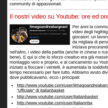
community di appassionati.
Il nostri video su Youtube: ore ed or
Per anni la commun
video degli higlhlig
giocatori: un lavo
da migliaia di per
iniziava procurand
nell'altro, i video della partita (anche in cinese o 
bene). E qui si che lo sforzo creativo era già massi
montaggio vero e proprio, e al caricamento su Yo
iniziato a fioccare i ventelli, è aumentata la soddis
tempo necessario per fare tutto. Abbiamo avuto diver
dove pubblicavamo, ecco i principali:
http://www.youtube.com/user/ilmagoandreabarg
"ufficiale" di italianbasket
http://www.youtube.com/user/italianbasket
http://www.youtube.com/user/italiannba