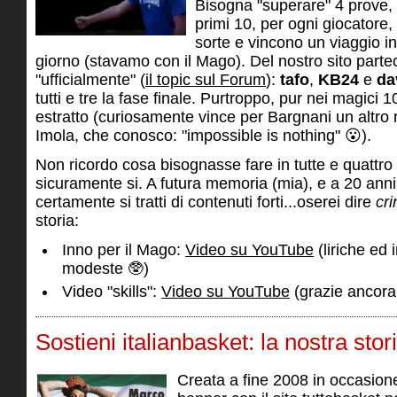
Bisogna "superare" 4 prove, e
primi 10, per ogni giocatore,
sorte e vincono un viaggio 
giorno (stavamo con il Mago). Del nostro sito partec
"ufficialmente" (
il topic sul Forum
):
tafo
,
KB24
e
da
tutti e tre la fase finale. Purtroppo, pur nei magici 
estratto (curiosamente vince per Bargnani un altro
Imola, che conosco: "impossible is nothing" 😮).
Non ricordo cosa bisognasse fare in tutte e quattro
sicuramente si. A futura memoria (mia), e a 20 anni
certamente si tratti di contenuti forti...oserei dire
cr
storia:
Inno per il Mago:
Video su YouTube
(liriche ed 
modeste 🥸)
Video "skills":
Video su YouTube
(grazie ancora
Sostieni italianbasket: la nostra stor
Creata a fine 2008 in occasion