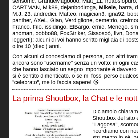
sensomc, GrandeMagoooo, Matt_11, fruttosiopuro, 
CARTMAN, Mik89, dejanbodiroga,
Mikele
, barra,
M.J. 23, andredici, Matteo, magician3, igna92, bob
panther, AXeL, Gian, Verdiglione, demetrio, crelmoo
Franco, Filo, issidingo, ElBargo, ernie, Menego, sme
andman, bobbo88, FoxStriker, Sissospò, flvn, Dona
leggerti): alcuni di voi hanno scritto migliaia di posts
oltre 10 (dieci) anni.
Con alcuni ci conosciamo di persona, con altri tramit
ancora sono "username" senza un volto: in ogni caso
che hanno lasciato un segno importante è davvero
si è sentito dimenticato, o se mi fossi perso qualco
"celebrato", me lo faccia sapere! 😘
La prima Shoutbox, la Chat e le nott
Diciamolo chiaram
Shoutbox del sito
"Laggosa", scomod
ricordiamo con nos
strumento in sè, p