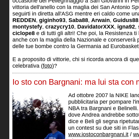
occasione del Pellegrinaggio a San Giovanni in Per
vittoria dell'anello con la maglia dei San Antonio S
seguirti in diretta all'ASG mentre eri caldo come un
REDDEN
,
giginho93
,
Saba88
,
Arwain
,
Guidus88
montystefy
,
crazycry10
,
DavidatorXXX
,
igna92
,
ciclope8
e di tutti gli altri! Che poi, la Resistenza
anche con la maglia della Nazionale e conserverà
delle tue bombe contro la Germania ad Eurobasket
E a proposito di vittorie, chi si ricorda ancora di qu
celebrativa (
foto
)?
Io sto con Bargnani: ma lui sta con
Ad ottobre 2007 la NIKE la
pubblicitaria per pompare l'i
NBA tra Bargnani e Belinelli.
dove Andrea andrebbe sottoti
dice e Beli gli segna ripetut
un contest su due siti in Flas
www.iostoconbargnani.it
/
ww