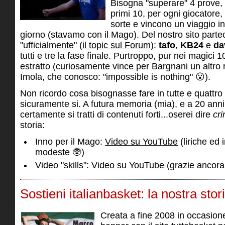
Bisogna "superare" 4 prove, e
primi 10, per ogni giocatore,
sorte e vincono un viaggio 
giorno (stavamo con il Mago). Del nostro sito partec
"ufficialmente" (
il topic sul Forum
):
tafo
,
KB24
e
da
tutti e tre la fase finale. Purtroppo, pur nei magici 
estratto (curiosamente vince per Bargnani un altro
Imola, che conosco: "impossible is nothing" 😮).
Non ricordo cosa bisognasse fare in tutte e quattro
sicuramente si. A futura memoria (mia), e a 20 anni
certamente si tratti di contenuti forti...oserei dire
cr
storia:
Inno per il Mago:
Video su YouTube
(liriche ed 
modeste 🥸)
Video "skills":
Video su YouTube
(grazie ancora
Sostieni italianbasket: la nostra stor
Creata a fine 2008 in occasion