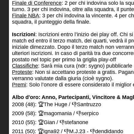
Finale di Conference
: 2 per chi indovina solo la sq
turno. 3 per chi indovina, oltre alla squadra, il punte
Finale NBA
: 3 per chi indovina la vincente. 4 per chi
squadra, il punteggio della finale.
Iscrizioni
: Iscrizioni entro l’inizio dei play off. Chi s
match ed entro il terzo match, dei quarti, vedrà il p
iniziale dimezzato. Dopo il terzo match non verrann
ulteriori iscrizioni. In caso di parità tra due concorr
postato nel topic per primo la griglia play-off
Classifiche
: Sarà mia cura (ndr: sygno) pubblicarle 
Proteste
: Non si accettano proteste a gratis. Paga
verranno valutate dalla giuria (cioè sygno).
Premi
: Solo l’onore di essere considerato il miglior 
Albo d'oro: Anno, Partecipanti, Vincitore & Magl
2008 (48): 🏆The Huge / 👎Santruzzo
2009 (58): 🏆magomania / 👎serpico
2010 (55): 🏆Gian / 👎stefanone
2011 (50): 🏆igna92 / 👎M.J.23 - 👎dendidando