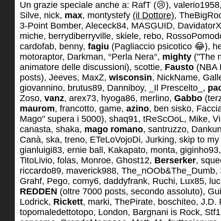
Un grazie speciale anche a: RafT (😢), valerio19
Silve, nick,
max
, montystefy
(il Dottore)
, TheBigRo
3-Point Bomber, Alececk84, MASGUID, DavidatorXX
miche, berrydiberryville, skiele, rebo, RossoPomodo
cardofab, benny,
fagiu
(Pagliaccio psicotico 😂), he
motoraptor, Darkman, °Perla Nera°,
mighty
("The m
animatore delle discussioni), scottie,
Fausto
(NBA 
posts), Jeeves, MaxZ,
wisconsin
, NickName, Galle
giovannino, brutus89, Danniboy, _Il Prescelto_,
pa
Zoso,
vanz
, arex73, hyoga86, merlino,
Gabbo
(ter
maurom
, francotto, game,
azino
, ben sisko, Facci
Mago" supera i 5000), shaq91, tReScOoL, Mike, Vi
canasta, shaka,
mago romano
, santruzzo, Danku
Canà, ska, treno, ETeLoVojoDi, Jurking, skip to my 
gianluigi83, ernie ball, Kakapato, monta, giginho93,
TitoLivio, folas, Monroe, Ghost12,
Berserker
, sque
riccardo89, maverick988, The_nOOb&The_Dumb, S
Grahf, Pego, comy6, daddyfrank, Ruchi, Lux85, lu
REDDEN
(oltre 7000 posts, secondo assoluto), Gu
Lodrick,
Rickett
, marki, ThePirate, boschiteo, J.D.
topomaledettotopo, London, Bargnani is Rock, Stf