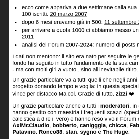
ecco come appariva a due settimane dalla sua 
100 iscritti:
20 marzo 2007
dopo 6 mesi eravamo già in 500:
11 settembre
per arrivare a quota 1000 ci abbiamo messo un 
2011
analisi del Forum 2007-2024:
numero di posts 
I dati non mentono: il sito era nato per seguire le g
fondo ha seguito in tutto l'andamento della sua carrie
- ma con molti giri a vuoto...sino all'inevitabile ritir
Un grazie particolare va a tutti quelli che negli anni
progetto donando tempo e voglia: in questa speciale 
vince per distacco Maicol. Grazie di tutto,
zizzi
❤️
Un grazie particolare anche a tutti i
moderatori
, in
hanno gestito con maestria i frequenti scazzi (speci
calcistica a dire il vero) e hanno reso vivo il Forum
AxlMcClaudio
,
bobberto
,
canigggia
,
chicca
,
Fa
Patavino
,
Ronco88
,
stan
,
sygno
e
The Huge
.