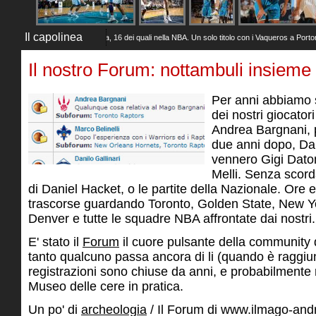
Il capolinea
2025)
20 anni di carriera, 16 dei quali nella NBA. Un solo titolo con i Vaqueros a Portorico, 
Il nostro Forum: nottambuli insieme
Per anni abbiamo 
dei nostri giocator
Andrea Bargnani, p
due anni dopo, Dan
vennero Gigi Dato
Melli. Senza scor
di Daniel Hacket, o le partite della Nazionale. Ore 
trascorse guardando Toronto, Golden State, New Y
Denver e tutte le squadre NBA affrontate dai nostri.
E' stato il
Forum
il cuore pulsante della community d
tanto qualcuno passa ancora di li (quando è raggiun
registrazioni sono chiuse da anni, e probabilmente 
Museo delle cere in pratica.
Un po' di
archeologia
/ Il Forum di www.ilmago-andr