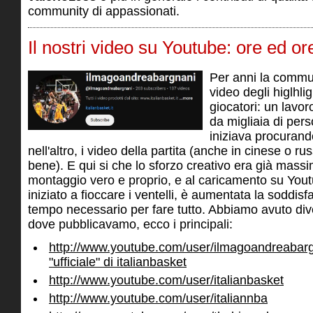
community di appassionati.
Il nostri video su Youtube: ore ed or
Per anni la commun
video degli higlhlig
giocatori: un lavo
da migliaia di per
iniziava procurand
nell'altro, i video della partita (anche in cinese o 
bene). E qui si che lo sforzo creativo era già massi
montaggio vero e proprio, e al caricamento su Yo
iniziato a fioccare i ventelli, è aumentata la soddis
tempo necessario per fare tutto. Abbiamo avuto diver
dove pubblicavamo, ecco i principali:
http://www.youtube.com/user/ilmagoandreabarg
"ufficiale" di italianbasket
http://www.youtube.com/user/italianbasket
http://www.youtube.com/user/italiannba