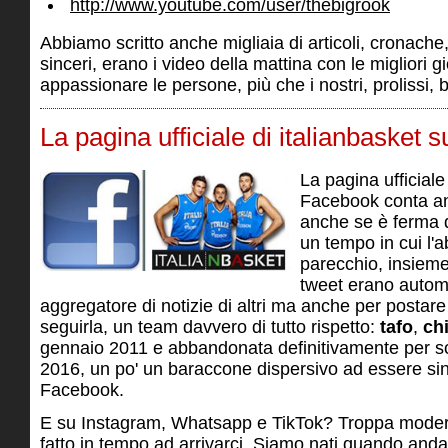
http://www.youtube.com/user/thebigrook
Abbiamo scritto anche migliaia di articoli, cronache
sinceri, erano i video della mattina con le migliori g
appassionare le persone, più che i nostri, prolissi, bo
La pagina ufficiale di italianbasket
La pagina ufficiale
Facebook conta anc
anche se è ferma d
un tempo in cui l'a
parecchio, insieme 
tweet erano autom
aggregatore di notizie di altri ma anche per postare 
seguirla, un team davvero di tutto rispetto:
tafo
,
ch
gennaio 2011 e abbandonata definitivamente per sc
2016, un po' un baraccone dispersivo ad essere sin
Facebook.
E su Instagram, Whatsapp e TikTok? Troppa moder
fatto in tempo ad arrivarci. Siamo nati quando and