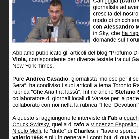
Canigggia (
Dario 
giornalista ad aver
crescita del nostr
modo di chicchier
con
Alessandro 
in Sky, che
ha risp
domande
sul Foru
Abbiamo pubblicato gli articoli del blog "Profumo Di
Viola
, corrispondente per diverse testate tra cui Ga
New York Times.
Pure
Andrea Casadio
, giornalista imolese per il 
Sera", ha condiviso i suoi articoli a tema Toronto Ra
rubrica "
Che Aria tira lassù
". Infine anche
Stefano 
collaboratore di giornali locali di Varese per la part
collaborato con noi nella la rubrica "
I feel Devotion!
A questo si aggiungono le interviste di
Fab
a
coach
Chuck Swirsky
, quella di
tafo
a
Vincenzo Esposito
,
Nicolò Melli
, le "dritte" di
Charles
, il "lavoro sporco
valerio1958
e più in generale i contributi di qualità 