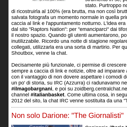
stato. Purtroppo n
di ricostruirla al 100% (era brutta, ma non così bru
salvata fotografa un momento normale in quella pr
caccia al link e l'appuntamento notturno. L'idea er
dal sito "Raptors Nation": per "emanciparci" dai ti
il nostro spazio. Quando gli utenti aumentarono, po
inutilizzabile. Ricordo una notte di stagione regolar
collegati, utilizzarla era una sorta di martirio. Per 
Shoutbox, venne la chat.
Decisamente più funzionale, ci permise di cresce
sempre a caccia di link e notizie, oltre ad imparare
con il vantaggio di non dovere aspettare i comodi d
un po' di storia, su IRC (Azzurra) ci radunavamo ne
#ilmagobargnani
, e poi su zoidberg.centralchat.ne
channel
#italianbasket
. Come ultima cosa, in segui
2012 del sito, la chat IRC venne sostituita da una "
Non solo Darione: "The Giornalisti"