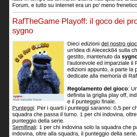
Forum, e tutto su Internet era un po' meno frenetico
RafTheGame Playoff: il goco dei pro
sygno
Dieci edizioni
del nostro gioc
un'idea di Alececk84 sulla ch
gestito, mantenuto da
sygn
l'autorevole ed imparziale il 
edizioni appunto, a parte la 
dedicate alla memoria di Raf
Regolamento del gioco
: U
definita la griglia play off, in
e il punteggio finale.
Punteggi
: Per i quarti i punteggi saranno: 0,5 per c
squadra che passa il turno. 1 per chi indovina, oltre 
punteggio della serie.
Semifinali
: 1 per chi indovina solo la squadra che pa
indovina, oltre alla squadra, il punteggio della serie