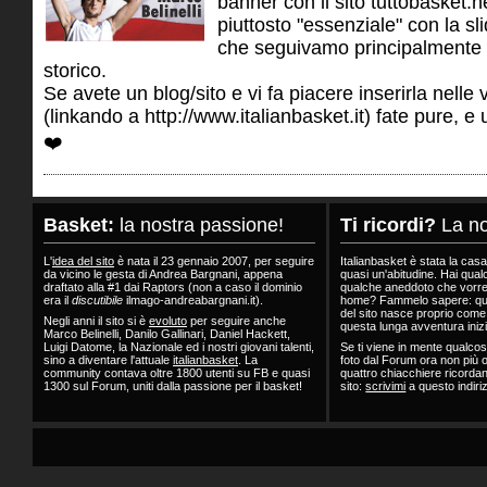
banner con il sito tuttobasket.n
piuttosto "essenziale" con la sl
che seguivamo principalmente
storico.
Se avete un blog/sito e vi fa piacere inserirla nelle
(linkando a http://www.italianbasket.it) fate pure, e u
❤️
Basket:
la nostra passione!
Ti ricordi?
La no
L'
idea del sito
è nata il 23 gennaio 2007, per seguire
Italianbasket è stata la casa
da vicino le gesta di Andrea Bargnani, appena
quasi un'abitudine. Hai qualc
draftato alla #1 dai Raptors (non a caso il dominio
qualche aneddoto che vorre
era il
discutibile
ilmago-andreabargnani.it).
home? Fammelo sapere: qu
del sito nasce proprio come
Negli anni il sito si è
evoluto
per seguire anche
questa lunga avventura inizi
Marco Belinelli, Danilo Gallinari, Daniel Hackett,
Luigi Datome, la Nazionale ed i nostri giovani talenti,
Se ti viene in mente qualco
sino a diventare l'attuale
italianbasket
. La
foto dal Forum ora non più o
community contava oltre 1800 utenti su FB e quasi
quattro chiacchiere ricorda
1300 sul Forum, uniti dalla passione per il basket!
sito:
scrivimi
a questo indiri