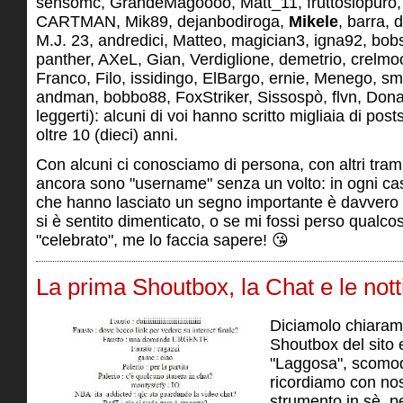
sensomc, GrandeMagoooo, Matt_11, fruttosiopuro, 
CARTMAN, Mik89, dejanbodiroga,
Mikele
, barra,
M.J. 23, andredici, Matteo, magician3, igna92, bob
panther, AXeL, Gian, Verdiglione, demetrio, crelmoo
Franco, Filo, issidingo, ElBargo, ernie, Menego, sme
andman, bobbo88, FoxStriker, Sissospò, flvn, Dona
leggerti): alcuni di voi hanno scritto migliaia di posts
oltre 10 (dieci) anni.
Con alcuni ci conosciamo di persona, con altri tramit
ancora sono "username" senza un volto: in ogni caso
che hanno lasciato un segno importante è davvero
si è sentito dimenticato, o se mi fossi perso qualco
"celebrato", me lo faccia sapere! 😘
La prima Shoutbox, la Chat e le nott
Diciamolo chiaram
Shoutbox del sito
"Laggosa", scomod
ricordiamo con nos
strumento in sè, p