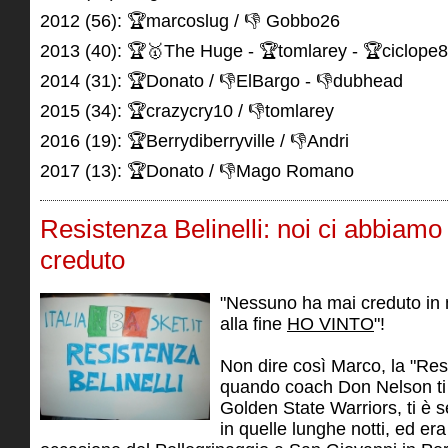
2012 (56): 🏆marcoslug / 👎 Gobbo26
2013 (40): 🏆🥇The Huge - 🏆tomlarey - 🏆ciclope
2014 (31): 🏆Donato / 👎ElBargo - 👎dubhead
2015 (34): 🏆crazycry10 / 👎tomlarey
2016 (19): 🏆Berrydiberryville / 👎Andri
2017 (13): 🏆Donato / 👎Mago Romano
Resistenza Belinelli: noi ci abbiam
creduto
"Nessuno ha mai creduto in m
alla fine
HO VINTO
"!
Non dire così Marco, la "Resi
quando coach Don Nelson ti
Golden State Warriors, ti è 
in quelle lunghe notti, ed er