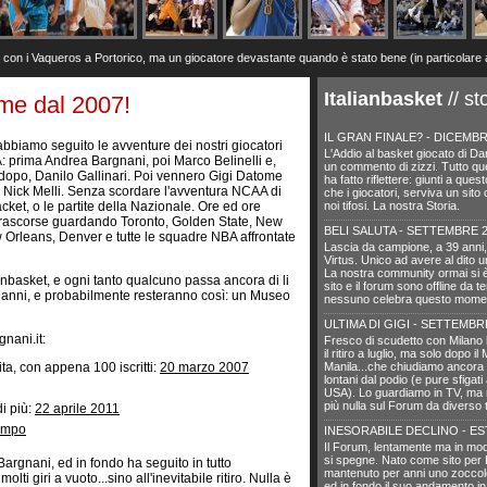
n i Vaqueros a Portorico, ma un giocatore devastante quando è stato bene (in particolare a Den
Italianbasket
// st
eme dal 2007!
IL GRAN FINALE? - DICEMBR
abbiamo seguito le avventure dei nostri giocatori
L'Addio al basket giocato di Dani
: prima Andrea Bargnani, poi Marco Belinelli e,
un commento di zizzi. Tutto qu
dopo, Danilo Gallinari. Poi vennero Gigi Datome
ha fatto riflettere: giunti a ques
 Nick Melli. Senza scordare l'avventura NCAA di
che i giocatori, serviva un sit
cket, o le partite della Nazionale. Ore ed ore
noi tifosi. La nostra Storia.
trascorse guardando Toronto, Golden State, New
BELI SALUTA - SETTEMBRE 
 Orleans, Denver e tutte le squadre NBA affrontate
Lascia da campione, a 39 anni,
Virtus. Unico ad avere al dito 
La nostra community ormai si è 
anbasket, e ogni tanto qualcuno passa ancora di li
sito e il forum sono offline da 
a anni, e probabilmente resteranno così: un Museo
nessuno celebra questo momen
ULTIMA DI GIGI - SETTEMBR
nani.it:
Fresco di scudetto con Milano
il ritiro a luglio, ma solo dopo il
a, con appena 100 iscritti:
20 marzo 2007
Manila...che chiudiamo ancora 
lontani dal podio (e pure sfigati
USA). Lo guardiamo in TV, ma 
più nulla sul Forum da diverso
i più:
22 aprile 2011
tempo
INESORABILE DECLINO - ES
Il Forum, lentamente ma in mod
si spegne. Nato come sito per 
 Bargnani, ed in fondo ha seguito in tutto
mantenuto per anni uno zoccolo
lti giri a vuoto...sino all'inevitabile ritiro. Nulla è
ed in fondo il suo andamento in 