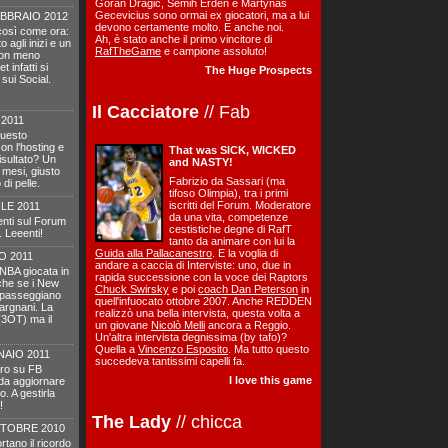
Goran Dragic, Semih Erden e Martynas
Gecevicius sono ormai ex giocatori, ma a lui
EBBRAIO 2012
devono certamente molto. E anche noi.
 così come ora:
Ah, è stato anche il primo vincitore di
o agli inizi e un
RafTheGame
e campione assoluto!
con meno
t infatti si
The Huge Prospects
sui Social.
Il Cacciatore
// Fab
2011
questo
on l'hosting e
That was SICK, WICKED
risultato? Un
and NASTY!
 mesi, giusto
Fabrizio da Sassari (ma
di pelle.
tifoso Olimpia), tra i primi
iscritti del Forum. Moderatore
LE 2011
da una vita, competenze
enti sul Forum
cestistiche degne di RafT
 Leeenti!
tanto da animare con lui la
Guida alla Pallacanestro
. E la voglia di
O 2011
andare a caccia di Interviste: uno, due in
a NBA giocata in
rapida successione con la voce dei Raptors
che se i New
Chuck Swirsky
e poi
coach Dan Peterson
in
 passeggiano
quell'infuocato ottobre 2007. Anche REDDEN
argnani. La
realizzò una bella intervista, questa volta a
 (3OT) ma il
un giovane
Nicolò Melli
ancora a Reggio.
Un'altra intervista degnissima (by tafo)?
Quella a
Vincenzo Esposito
. Ma tutto questo
AIO 2011
succedeva tantissimi capelli fa.
tro su FB
I love this game
da aggiornare
o. A gestirla
!
The Lady
// chicca
TTOBRE 2010
tano il ricordo