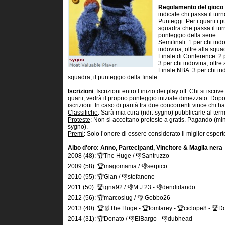
Regolamento del gioco
indicate chi passa il turn
Punteggi
: Per i quarti i
squadra che passa il turn
punteggio della serie.
Semifinali
: 1 per chi ind
indovina, oltre alla squad
Finale di Conference
: 2
3 per chi indovina, oltre 
Finale NBA
: 3 per chi in
squadra, il punteggio della finale.
Iscrizioni
: Iscrizioni entro l’inizio dei play off. Chi si iscr
quarti, vedrà il proprio punteggio iniziale dimezzato. Dopo
iscrizioni. In caso di parità tra due concorrenti vince chi ha
Classifiche
: Sarà mia cura (ndr: sygno) pubblicarle al term
Proteste
: Non si accettano proteste a gratis. Pagando (mi
sygno).
Premi
: Solo l’onore di essere considerato il miglior esperto
Albo d'oro: Anno, Partecipanti, Vincitore & Maglia nera
2008 (48): 🏆The Huge / 👎Santruzzo
2009 (58): 🏆magomania / 👎serpico
2010 (55): 🏆Gian / 👎stefanone
2011 (50): 🏆igna92 / 👎M.J.23 - 👎dendidando
2012 (56): 🏆marcoslug / 👎 Gobbo26
2013 (40): 🏆🥇The Huge - 🏆tomlarey - 🏆ciclope8 - 🏆D
2014 (31): 🏆Donato / 👎ElBargo - 👎dubhead