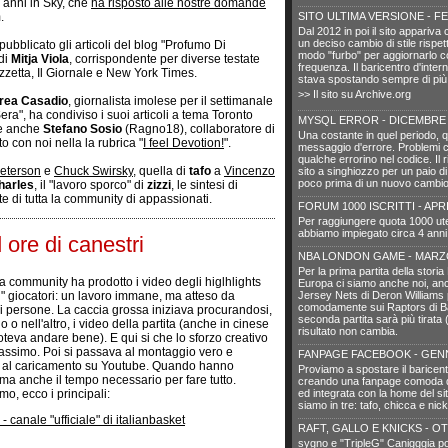
i anni in Sky, che
ha risposto alle nostre domande
.
SITO ULTIMA VERSIONE - F
Dal 2012 in poi il sito appariva
un deciso cambio di stile rispett
ubblicato gli articoli del blog "Profumo Di
modo "furbo" per aggiornarlo 
 di
Mitja Viola
, corrispondente per diverse testate
frequenza. Il baricentro d'interne
azzetta, Il Giornale e New York Times.
stava spostando sempre di più 
>> Il sito su Archive.org
rea Casadio
, giornalista imolese per il settimanale
ra", ha condiviso i suoi articoli a tema Toronto
MYSQL ERROR - DICEMBRE 
ine anche
Stefano Sosio
(Ragno18), collaboratore di
Una costante in quel periodo, 
to con noi nella la rubrica "
I feel Devotion!
".
messaggio d'errore. Problemi c
qualche errorino nel codice. Il 
eterson
e
Chuck Swirsky
, quella di
tafo
a
Vincenzo
sito a singhiozzo per un paio di
poco prima di un nuovo cambio 
harles
, il "lavoro sporco" di
zizzi
, le sintesi di
rte di tutta la community di appassionati.
FORUM 1000 ISCRITTI - APRI
Per raggiungere quota 1000 ut
abbiamo impiegato circa 4 anni.
 ore di canestri
NBA LONDON GAME - MARZ
Per la prima partita della stori
la community ha prodotto i video degli higlhlights
Europa ci siamo anche noi, an
ri" giocatori: un lavoro immane, ma atteso da
Jersey Nets di Deron Williams
comodamente sui Raptors di B
di persone. La caccia grossa iniziava procurandosi,
seconda partita sarà più tirata
 o nell'altro, i video della partita (anche in cinese
risultato non cambia.
oteva andare bene). E qui si che lo sforzo creativo
assimo. Poi si passava al montaggio vero e
FANPAGE FACEBOOK - GENN
e al caricamento su Youtube. Quando hanno
Proviamo a spostare il baricen
e ma anche il tempo necessario per fare tutto.
creando una fanpage comoda 
o, ecco i principali:
ed integrata con la home del sit
siamo in tre: tafo, chicca e nick
anale "ufficiale" di italianbasket
RAFT, GALLO E KNICKS - O
sygno e "TripleG" Canigggia por