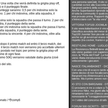
una persona speciale. Il sito si 
: Una volta che verrà definita la griglia play off,
cardofab scrive alla Gazzetta e
o e il punteggio finale.
Bargnani parlerà della scompar
 punteggi saranno: 0,5 per chi indovina solo la
Anche Superbasket riprende la 
o. 1 per chi indovina, oltre alla squadra, il
di tutta la community è qualcos
mai provato prima. Rapporti digi
s'intrecciano con "la vita vera
ovina solo la squadra che passa il turno. 2 per chi
ra, il punteggio della serie.
VITTORIA TOP100 JOOMLA! 
 per chi indovina solo la squadra che passa il turno.
Il sito www.italianbasket.it vinc
alla squadra, il punteggio della serie.
classifica assoluta del mese di
dovina la vincente. 4 per chi indovina, oltre alla
Top100 Joomla! Son piccole sod
anche se gli avversari erano da
rispetto (tra cocker, frantoi e go
ive dopo il primo match ed entro il terzo match, dei
RESTYLING HOME - LUGLIO
 il terzo match non verranno più accettate ulteriori
La Resistenza Belinelli tiene alt
 postato nel topic per primo la griglia play-off
sito viene guidato con sapienza
ine di ogni fase.
zizzi, la "Perla del Friuli". La h
nimo 50€) verranno valutate dalla giuria (cioè
viene rifatta introducento il mo
velocemente i giocatori.
 del sito.
NASCE ITALIANBASKET - DI
Con una crisi di scazzo tardo 
viene deciso di non focalizzar
Bargnani ma d'interessarsi a tutti 
talento. Ma il primo amore non 
IO STO CON BARGNANI - O
Ci proviamo in tre a volare a To
concorso Nike, ma giunti alla fa
rimaniamo tutti con il becco asc
nonostante le "coraggiosissime
onato / 👎comy6
>> I video del concorso di tafo
FORUM 500 ISCRITTI - SET