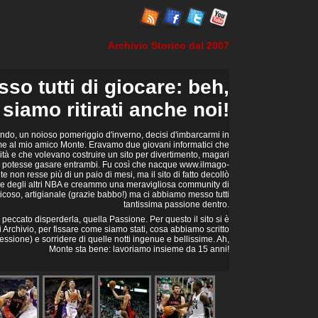
Archivio Storico dal 2007
o tutti di giocare: beh,
 siamo ritirati anche noi!
ndo, un noioso pomeriggio d'inverno, decisi d'imbarcarmi in
me al mio amico Monte. Eravamo due giovani informatici che
ità e che volevano costruire un sito per divertimento, magari
 potesse gasare entrambi. Fu così che nacque www.ilmago-
 non resse più di un paio di mesi, ma il sito di fatto decollò
e degli altri NBA e creammo una meravigliosa community di
aticoso, artigianale (grazie babbo!) ma ci abbiamo messo tutti
tantissima passione dentro.
eccato disperderla, quella Passione. Per questo il sito si è
i Archivio, per fissare come siamo stati, cosa abbiamo scritto
essione) e sorridere di quelle notti ingenue e bellissime. Ah,
Monte sta bene: lavoriamo insieme da 15 anni!