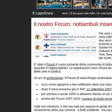
Il capolinea
Il Gallo dice basta
(2 Dic 2025)
20 anni di carriera, 16 dei quali nella NBA. Un solo titolo co
Il nostro Forum: nottambuli insi
Per anni 
nella NBA
due anni 
insieme a
Daniel Ha
notturne 
York, New
dai nostri.
E' stato il
Forum
il cuore pulsante della community di itali
(quando è raggiungibile). Le registrazioni sono chiuse d
delle cere in pratica.
Un po' di
archeologia
/ Il Forum di www.ilmago-andreabarg
ecco come appariva a due settimane dalla sua nascit
dopo 6 mesi eravamo già in 500:
11 settembre 2007
per arrivare a quota 1000 ci abbiamo messo un po' d
analisi del Forum 2007-2024:
numero di posts nel 
I dati non mentono: il sito era nato per seguire le gesta di
l'andamento della sua carriera - a tratti esaltante - ma con mo