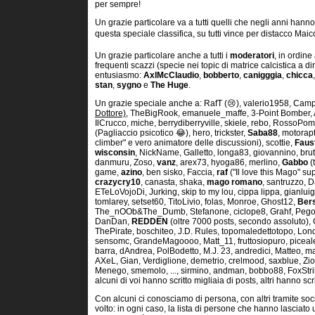
per sempre!
Un grazie particolare va a tutti quelli che negli anni hann
questa speciale classifica, su tutti vince per distacco Maico
Un grazie particolare anche a tutti i
moderatori
, in ordine
frequenti scazzi (specie nei topic di matrice calcistica a di
entusiasmo:
AxlMcClaudio
,
bobberto
,
canigggia
,
chicca
stan
,
sygno
e
The Huge
.
Un grazie speciale anche a: RafT (😢), valerio1958, Cam
Dottore)
, TheBigRook, emanuele_maffe, 3-Point Bomber,
IlCrucco, miche, berrydiberryville, skiele, rebo, RossoPo
(Pagliaccio psicotico 😂), hero, trickster,
Saba88
, motorap
climber" e vero animatore delle discussioni), scottie,
Faus
wisconsin
, NickName, Galletto, longa83, giovannino, bru
danmuru, Zoso,
vanz
, arex73, hyoga86, merlino,
Gabbo
(
game,
azino
, ben sisko, Faccia,
raf
("Il love this Mago" su
crazycry10
, canasta, shaka,
mago romano
, santruzzo, 
ETeLoVojoDi, Jurking, skip to my lou, cippa lippa, gianlui
tomlarey, setset60, TitoLivio, folas, Monroe, Ghost12,
Ber
The_nOOb&The_Dumb, Stefanone, ciclope8, Grahf, Pego, 
DanDan,
REDDEN
(oltre 7000 posts, secondo assoluto),
ThePirate, boschiteo, J.D. Rules, topomaledettotopo, Lon
sensomc, GrandeMagoooo, Matt_11, fruttosiopuro, pice
barra, dAndrea, PolBodetto, M.J. 23, andredici, Matteo, m
AXeL, Gian, Verdiglione, demetrio, crelmood, saxblue, Ziol
Menego, smemolo, ..., sirmino, andman, bobbo88, FoxStrike
alcuni di voi hanno scritto migliaia di posts, altri hanno scri
Con alcuni ci conosciamo di persona, con altri tramite so
volto: in ogni caso, la lista di persone che hanno lasciat