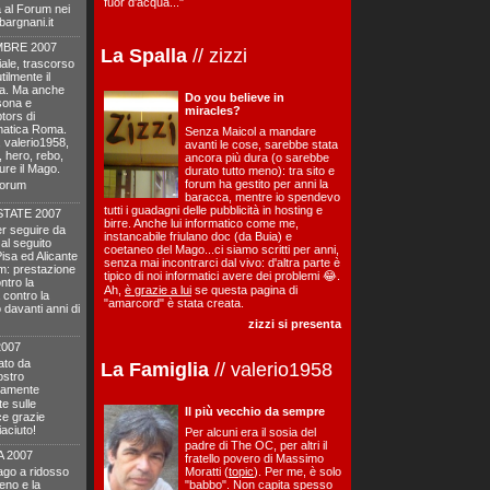
fuor d'acqua..."
ta al Forum nei
bargnani.it
MBRE 2007
La Spalla
// zizzi
iale, trascorso
ilmente il
ma. Ma anche
Do you believe in
rsona e
miracles?
tors di
matica Roma.
Senza Maicol a mandare
, valerio1958,
avanti le cose, sarebbe stata
 hero, rebo,
ancora più dura (o sarebbe
re il Mago.
durato tutto meno): tra sito e
forum ha gestito per anni la
Forum
baracca, mentre io spendevo
tutti i guadagni delle pubblicità in hosting e
TATE 2007
birre. Anche lui informatico come me,
er seguire da
instancabile friulano doc (da Buia) e
 al seguito
coetaneo del Mago...ci siamo scritti per anni,
Pisa ed Alicante
senza mai incontrarci dal vivo: d'altra parte è
om: prestazione
tipico di noi informatici avere dei problemi 😂.
ntro la
Ah,
è grazie a lui
se questa pagina di
 contro la
"amarcord" è stata creata.
davanti anni di
zizzi si presenta
007
ato da
La Famiglia
// valerio1958
ostro
uramente
te sulle
Il più vecchio da sempre
ce grazie
aciuto!
Per alcuni era il sosia del
padre di The OC, per altri il
 2007
fratello povero di Massimo
ago a ridosso
Moratti (
topic
). Per me, è solo
reno e la
"babbo". Non capita spesso