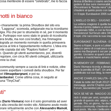
lcosa meritevole di essere "celebrato", me lo faccia
Arena di Berlino ci siamo anche
godere di due sere memorabili,
d'incontrare la "bestia nera" Li
chiudere al quinto posto con tan
>> Il topic Eurobasket 2005 su
otti in bianco
L'ANELLO DI BELI - GIUGNO
La settima stagione è quella buo
 chiaramente: la prima Shoutbox del sito era
diventa il primo italiano a vince
 "Laggosa", scomoda, artigianale ma la ricordiamo
campionato NBA, e con lui fest
lgia. Più che per lo strumento in sè, per il momento
Resistenza! Sul forum oltre 340
o. Purtroppo non sono stato in grado di ricostruirla
il topic che racconta la sua sta
era brutta, ma non così brutta!), ma l'immagine
EUROBASKET SLOVENIA - E
otografa un momento normale in quella primavera
Siamo a Koper, e pure a Lubian
accia al link e l'appuntamento notturno. L'idea era
palazzo pieno di croati poco car
te copiata dal sito "Raptors Nation": per
siamo ma Bargnani è out per pr
io. Quando gli utenti aumentarono, poi, diventò
gomito. Usciamo ai quarti contro
golare, con circa 90 utenti collegati, utilizzarla
Lituania e mastichiamo amaro 
enne la chat.
IN MEMORY OF - FEBBRAIO 
ommunity sempre a caccia di link e notizie, oltre
Dario Vismara ricorda a distan
anno la perdita di RafT. Un art
overe aspettare i comodi della shoutbox. Per far
pubblicato sul suo blog, la mem
nel
#ilmagobargnani
, e poi su
lianbasket
. Come ultima cosa, in seguito al
ANCHE CHARLES SALUTA - 
a una "TinyChat".
Fatale la notte del Draft 2012!
messaggi, anche Charles purtro
Forum, lasciandoci più "poveri"
ti"
NICK SE NE VA - MAGGIO 20
nick è stato per anni, semplic
grande di questo sito: atipico, 
 (
Dario Vismara
) non è il solo giornalista ad aver
geniale. Poi, un giorno, ha decis
to alla crescita del nostro sito. Abbiamo avuto modo
nostra community chiedendo di
ierare virtualmente anche con
Alessandro Mamoli
,
suoi posts. Ma non i bellissimi r