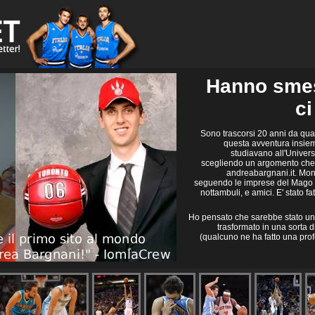
Hanno smess
ci
Sono trascorsi 20 anni da qua
questa avventura insie
studiavano all'Univers
scegliendo un argomento che
andreabargnani.it. Monte
seguendo le imprese del Mago 
nottambuli, e amici. E' stato f
Ho pensato che sarebbe stato un p
trasformato in una sorta d
(qualcuno ne ha fatto una prof