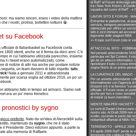
di RafT al Forum di Assago per
tra i New York Knicks di Danilo 
squadra del cuore di RafT - e 
LAVORI SITO E FORUM - MA
zioni: ma siamo sinceri, erano i video della mattina
Entrambe le piattaforme, al qua
e i nostri, prolissi, bollettini notturni 😁.
servizio, vengono pesantemente
ottimizzate per offrire un servi
tafo e zizzi iniziano ad accusare
ket su Facebook
logorante delle stagioni NBA.
>> Il topic sul Forum (sito in v
 ufficiale di Italianbasket su Facebook conta
ATTACCO AL SITO - FEBBRA
tre 1800 utenti, anche se è ferma da dieci anni. C'è
Nel periodo antecendente l'ASG
tempo in cui l'abbiamo utilizzata parecchio, insieme
partecipa nel 3pt Contest, il sito
(ma li i tweet erano automatizzati), come
giù da un attacco informatico. 
ripristinare il tutto ci costa im
e di notizie di altri ma anche per postare notizie
segna l'inizio di un primo period
A seguirla, un team davvero di tutto rispetto:
tafo
,
nick
! Nata a gennaio 2011 e abbandonata
LA CURATRICE DEL MAGO - 
amente per scarsa voglia ad ottobre 2016, un po' un
Per un annetto abbondante col
cebook.
informalmente con l'agenzia di
(Insport srl) e la famosa "curatr
 abbiamo fatto in tempo ad arrivarci. Siamo nati
ufficiale. Il Forum resta un punt
net era un po' meno frenetico.
anche per loro e sono sensibili
di notizie (a buon intenditor)...
NIENTE NBA PER HACKETT -
 pronostici by sygno
Le sorti di Daniel s'intrecciano 
nostro sito. Al Draft 2009 non 
scelto, uscendo in parte dai nos
 gioco preferito
. Nato da un'idea di Alececk84 sulla
nottambuli affamati di NBA / N
 gestito, mantenuto da
sygno
, che ne è stato
TERREMOTO - APRILE 2009
e il Presidente. Dieci edizioni appunto, a parte la
Il 9 aprile 2009 RafT perde la vi
cate alla memoria di Raffaele.
terremoto che colpisce l'Abru