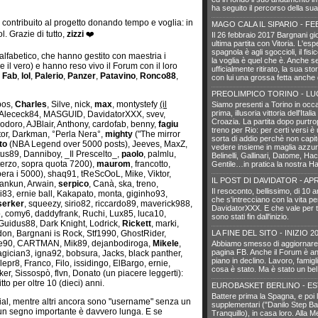
ha seguito il percorso della sua
o contribuito al progetto donando tempo e voglia: in
MAGO CALA IL SIPARIO - FE
l. Grazie di tutto,
zizzi
❤️
Il 26 febbraio 2017 Bargnani gi
ultima partita con Vitoria. L'es
spagnola è agli sgoccioli, il fisi
 alfabetico, che hanno gestito con maestria i
la voglia è quel che è. Anche 
re il vero) e hanno reso vivo il Forum con il loro
ufficialmente ritirato, la sua sto
,
Fab
,
lol
,
Palerio
,
Panzer
,
Patavino
,
Ronco88
,
con lui una grossa fetta anche 
PREOLIMPICO TORINO - LU
pos,
Charles
, Silve, nick,
max
, montystefy
(il
Siamo presenti a Torino in occa
prima, illusoria vittoria dell'Itali
 Alececk84, MASGUID, DavidatorXXX, svev,
Croazia. La partita dopo purtro
modoro, AJBlair, Anthony, cardofab, benny,
fagiu
treno per Rio: per certi versi è
tor, Darkman, °Perla Nera°,
mighty
("The mirror
sorta di addio perchè non capit
to
(NBA Legend over 5000 posts), Jeeves, MaxZ,
vedere insieme in maglia azzur
tus89, Danniboy, _Il Prescelto_,
paolo
, palmlu,
Belinelli, Gallinari, Datome, Hack
terzo, sopra quota 7200),
maurom
, francotto,
Gentile…in pratica la nostra Ha
pera i 5000), shaq91, tReScOoL, Mike, Viktor,
IL POST DI DAVIDATOR - APR
Dankun, Arwain,
serpico
, Canà, ska, treno,
Il resoconto, bellissimo, di 10 
gi83, ernie ball, Kakapato, monta, giginho93,
che s'intrecciano con la vita pe
serker
, squeezy, sirio82, riccardo89, maverick988,
DavidatorXXX. E che vale per tut
comy6, daddyfrank, Ruchi, Lux85, luca10,
sono stati fin dall'inizio.
 Guidus88, Dark Knight, Lodrick,
Rickett
, marki,
don, Bargnani is Rock, Stf1990, GhostRider,
LA FINE DEL SITO - INIZIO 2
ale90, CARTMAN, Mik89, dejanbodiroga,
Mikele
,
Abbiamo smesso di aggiornare il
pagina FB. Anche il Forum è an
agician3, igna92, bobsura, Jacks, black panther,
piano in declino. Lavoro, famigli
epr8, Franco, Filo, issidingo, ElBargo, ernie,
cosa è stato. Ma è stato un bel
r, Sissospò, flvn, Donato (un piacere leggerti):
tto per oltre 10 (dieci) anni.
EUROBASKET BERLINO - ES
Battere prima la Spagna, e poi
cial, mentre altri ancora sono "username" senza un
supplementari ("Danilo Step Bac
o un segno importante è davvero lunga. E se
Tranquillo), in casa loro. Alla