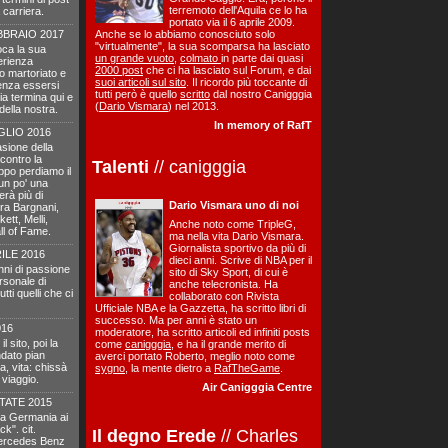
terremoto dell'Aquila ce lo ha
 carriera.
portato via il 6 aprile 2009.
BBRAIO 2017
Anche se lo abbiamo conosciuto solo
"virtualmente", la sua scomparsa ha lasciato
oca la sua
un grande vuoto
,
colmato
in parte dai quasi
perienza
2000 post
che ci ha lasciato sul Forum, e dai
co martoriato e
suoi articoli sul sito
. Il ricordo più toccante di
senza essersi
tutti però è quello
scritto
dal nostro Canigggia
ria termina qui e
(
Dario Vismara
) nel 2013.
della nostra.
In memory of RafT
GLIO 2016
sione della
a contro la
Talenti
// canigggia
ppo perdiamo il
 un po' una
erà più di
Dario Vismara uno di noi
ra Bargnani,
ett, Melli,
Anche noto come TripleG,
ll of Fame.
ma nella vita Dario Vismara.
Giornalista sportivo da più di
ILE 2016
dieci anni. Scrive di NBA per il
anni di passione
sito di Sky Sport, di cui è
rsonale di
anche telecronista. Ha
ti quelli che ci
collaborato con Rivista
Ufficiale NBA e la Gazzetta, ha scritto libri di
successo. Ma per anni è stato un
016
moderatore, ha scritto articoli ed infiniti posts
 sito, poi la
come
canigggia
, e ha il grande merito di
dato pian
averci portato Roberto, meglio noto come
a, vita: chissà
sygno
, la mente dietro a
RafTheGame
.
 viaggio.
Air Canigggia Centre
TATE 2015
 la Germania ai
k". cit.
Il degno Erede
// Charles
 Mercedes Benz