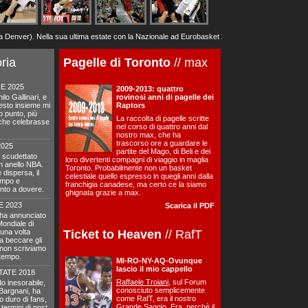
ver). Nella sua ultima estate con la Nazionale ad Eurobasket 2025, a 37 anni ha dato tutto qu
oria
Pagelle di Toronto
// max
E 2025
2009-2013: quattro
lo Gallinari, e
rovinosi anni di pagelle dei
esto insieme mi
Raptors
to punto, più
La raccolta di pagelle scritte
o che celebrasse
nel corso di quattro anni dal
nostro max, che ha
trascorso ore a guardare le
2025
partite del Mago, di Beli e dei
 scudettato
loro divertenti compagni di viaggio in maglia
un anello NBA.
Toronto. Probabilmente non un basket
dispersa, il
celestiale quello espresso in quegli anni dalla
tempo e
franchigia canadese, ma certo ce la siamo
to a dovere.
ghignata grazie a max.
E 2023
Scarica il PDF
 ha annunciato
 Mondiale di
una volta
Ticket to Heaven
// RafT
 a beccare gli
non scriviamo
 tempo.
MI-RO-NY-AQ-Ovunque
lascio il mio cappello
TATE 2018
Raffaele Troiani
, sul Forum
o inesorabile,
conosciuto semplicemente
Bargnani, ha
come RafT, era il nostro
 duro di fans,
Grande Saggio. Era, perchè il
termini di post