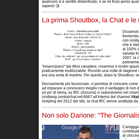
qualcuno si è sentito dimenticato, o se mi fossi perso qua
sapere! 😘
La prima Shoutbox, la Chat e le n
Diciamolo
tremenda.
con nosta
che è stat
al 100% (
salvata f
2007: la c
palesemen
"emanciparci" dai tifosi canadesi, creammo il nostro spaz
praticamente inutilizzabile. Ricordo una notte di stagione re
era una sorta di martirio. Per questo, dopo la Shoutbox, v
Decisamente più funzionale, ci permise di crescere come c
ad imparare a conoscerci meglio con il vantaggio di non d
un po' di storia, su IRC (Azzurra) ci radunavamo nel chan
zoidberg.centralchat.net:6667 all'interno del channel
#ita
restyling del 2012 del sito, la chat IRC venne sostituita d
Non solo Darione: "The Giornalis
Canigggia
contribui
di chicch