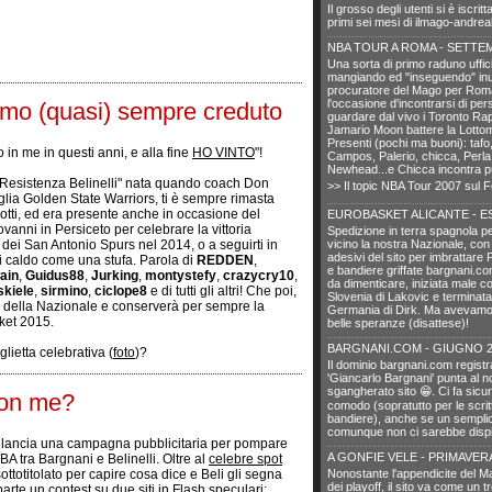
Il grosso degli utenti si è iscrit
primi sei mesi di ilmago-andrea
NBA TOUR A ROMA - SETTE
Una sorta di primo raduno uffic
mangiando ed "inseguendo" inut
procuratore del Mago per Ro
l'occasione d'incontrarsi di pe
iamo (quasi) sempre creduto
guardare dal vivo i Toronto Rap
Jamario Moon battere la Lotto
Presenti (pochi ma buoni): tafo
in me in questi anni, e alla fine
HO VINTO
"!
Campos, Palerio, chicca, Perla,
Newhead...e Chicca incontra pu
 "Resistenza Belinelli" nata quando coach Don
>> Il topic NBA Tour 2007 sul 
lia Golden State Warriors, ti è sempre rimasta
notti, ed era presente anche in occasione del
EUROBASKET ALICANTE - ES
vanni in Persiceto per celebrare la vittoria
Spedizione in terra spagnola p
 dei San Antonio Spurs nel 2014, o a seguirti in
vicino la nostra Nazionale, con
adesivi del sito per imbrattare 
ri caldo come una stufa. Parola di
REDDEN
,
e bandiere griffate bargnani.c
ain
,
Guidus88
,
Jurking
,
montystefy
,
crazycry10
,
da dimenticare, iniziata male co
skiele
,
sirmino
,
ciclope8
e di tutti gli altri! Che poi,
Slovenia di Lakovic e terminata
a della Nazionale e conserverà per sempre la
Germania di Dirk. Ma avevamo 
ket 2015.
belle speranze (disattese)!
BARGNANI.COM - GIUGNO 2
glietta celebrativa (
foto
)?
Il dominio bargnani.com registr
'Giancarlo Bargnani' punta al n
sgangherato sito 😁. Ci fa sic
con me?
comodo (sopratutto per le scrit
bandiere), anche se un sempli
comunque non ci sarebbe dispi
 lancia una campagna pubblicitaria per pompare
A GONFIE VELE - PRIMAVERA
BA tra Bargnani e Belinelli. Oltre al
celebre spot
totitolato per capire cosa dice e Beli gli segna
Nonostante l'appendicite del M
dei playoff, il sito va come un t
parte un contest su due siti in Flash speculari: