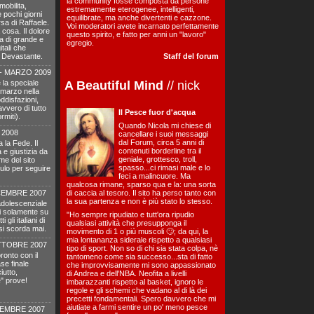
la community fosse composta da persone
mobilita,
estremamente eterogenee, intelligenti,
 pochi giorni
equilibrate, ma anche divertenti e cazzone.
sa di Raffaele.
Voi moderatori avete incarnato perfettamente
cosa. Il dolore
questo spirito, e fatto per anni un "lavoro"
a di grande e
egregio.
tali che
". Devastante.
Staff del forum
- MARZO 2009
e la speciale
A Beautiful Mind
// nick
 marzo nella
disfazioni,
vvero di tutto
Il Pesce fuor d'acqua
rmiti).
Quando Nicola mi chiese di
 2008
cancellare i suoi messaggi
dal Forum, circa 5 anni di
a la Fede. Il
contenuti borderline tra il
 e giustizia da
geniale, grottesco, troll,
ome del sito
spasso...ci rimasi male e lo
dulo per seguire
feci a malincuore. Ma
qualcosa rimane, sparso qua e la: una sorta
CEMBRE 2007
di caccia al tesoro. Il sito ha perso tanto con
la sua partenza e non è più stato lo stesso.
adolescenziale
si solamente su
"Ho sempre ripudiato e tutt'ora ripudio
gli italiani di
qualsiasi attività che presupponga il
si scorda mai.
movimento di 1 o più muscoli 🙄; da qui, la
mia lontananza siderale rispetto a qualsiasi
TTOBRE 2007
tipo di sport. Non so di chi sia stata colpa, nè
ronto con il
tantomeno come sia successo...sta di fatto
se finale
che improvvisamente mi sono appassionato
iutto,
di Andrea e dell'NBA. Neofita a livelli
" prove!
imbarazzanti rispetto al basket, ignoro le
regole e gli schemi che vadano al di là dei
precetti fondamentali. Spero davvero che mi
aiutiate a farmi sentire un po' meno pesce
TEMBRE 2007