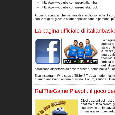
http://www.youtube.com/user/italiannba
http://www.youtube.com/user/thebigrook
Abbiamo scritto anche migliaia di articoli, cronache, tradu
con le migliori giocate a fare appassionare le persone, più ch
La pagina ufficiale di italianbas
La pagina
ancora ol
stato un 
a Twitter 
aggregator
"nostre". 
chicca
e
definitiv
baraccone dispersivo ad essere sinceri, come poi lo è Fa
E su Instagram, Whatsapp e TikTok? Troppa modernità, non
quando andavano ancora di moda i Forum, e tutto su Inter
RafTheGame Playoff: il goco dei
Dieci edizioni
del nostro
chat ma di fatto creato,
l'autorevole ed imparzial
prima le altre nove dedi