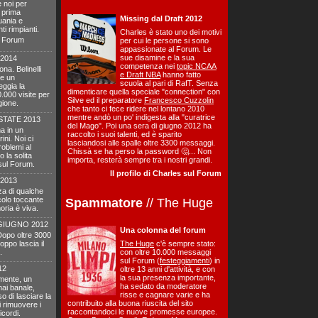
 noi per
 prima
Missing dal Draft 2012
tuania e
ti rimpianti.
Charles è stato uno dei motivi
l Forum
per cui le persone si sono
appassionate al Forum. Le
sue disamine e la sua
 2014
competenza nei
topic NCAA
na. Belinelli
e Draft NBA
hanno fatto
re un
scuola al pari di RafT. Senza
eggia la
dimenticare quella speciale "connection" con
.000 visite per
Silve ed il preparatore
Francesco Cuzzolin
gione.
che tanto ci fece ridere nel lontano 2010
mentre andò un po' indigesta alla "curatrice
STATE 2013
del Mago". Poi una sera di giugno 2012 ha
a in un
raccolto i suoi talenti, ed è sparito
ini. Noi ci
lasciandosi alle spalle oltre 3300 messaggi.
oblemi al
Chissà se ha perso la password 🤔... Non
 la solita
importa, resterà sempre tra i nostri grandi.
sul Forum.
Il profilo di Charles sul Forum
2013
za di qualche
icolo toccante
Spammatore
// The Huge
oria è viva.
GIUGNO 2012
Una colonna del forum
 Dopo oltre 3000
ppo lascia il
The Huge
c'è sempre stato:
.
con oltre 10.000 messaggi
sul Forum (
festeggiamenti
) in
12
oltre 13 anni d'attività, e con
la sua presenza importante,
emente, un
ha sedato da moderatore
mai banale,
risse e cagnare varie e ha
o di lasciare la
contribuito alla buona riuscita del sito
 rimuovere i
raccontandoci le nuove promesse europee.
icordi.