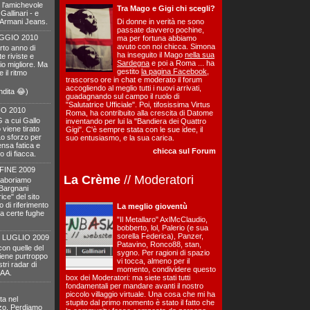
 l'amichevole
Tra Mago e Gigi chi scegli?
Gallinari - e
l'Armani Jeans.
Di donne in verità ne sono
passate davvero pochine,
GGIO 2010
ma per fortuna abbiamo
avuto con noi chicca. Simona
rto anno di
ha inseguito il Mago
nella sua
 riviste e
Sardegna
e poi a Roma ... ha
zio migliore. Ma
gestito
la pagina Facebook
,
 il ritmo
trascorso ore in chat e moderato il forum
accogliendo al meglio tutti i nuovi arrivati,
endita 😂)
guadagnando sul campo il ruolo di
"Salutatrice Ufficiale". Poi, tifosissima Virtus
IO 2010
Roma, ha contribuito alla crescita di Datome
 a cui Gallo
inventando per lui la "Bandiera dei Quattro
 viene tirato
Gigi". C'è sempre stata con le sue idee, il
Lo sforzo per
suo entusiasmo, e la sua carica.
mensa fatica e
chicca sul Forum
o di fiacca.
FINE 2009
La Crème
// Moderatori
laboriamo
 Bargnani
ice" del sito
o di riferimento
La meglio gioventù
 a certe fughe
"Il Metallaro" AxlMcClaudio,
bobberto, lol, Palerio (e sua
sorella Federica), Panzer,
 LUGLIO 2009
Patavino, Ronco88, stan,
con quelle del
sygno. Per ragioni di spazio
viene purtroppo
vi tocca, almeno per il
tri radar di
momento, condividere questo
CAA.
box dei Moderatori: ma siete stati tutti
fondamentali per mandare avanti il nostro
piccolo villaggio virtuale. Una cosa che mi ha
ta nel
stupito dal primo momento è stato il fatto che
zzo. Perdiamo