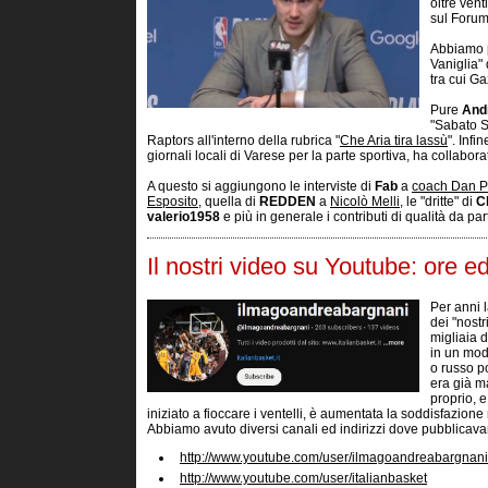
oltre vent
sul Forum
Abbiamo p
Vaniglia"
tra cui G
Pure
And
"Sabato Se
Raptors all'interno della rubrica "
Che Aria tira lassù
". Inf
giornali locali di Varese per la parte sportiva, ha collabora
A questo si aggiungono le interviste di
Fab
a
coach Dan P
Esposito
, quella di
REDDEN
a
Nicolò Melli
, le "dritte" di
C
valerio1958
e più in generale i contributi di qualità da pa
Il nostri video su Youtube: ore ed
Per anni 
dei "nost
migliaia 
in un modo
o russo p
era già m
proprio, 
iniziato a fioccare i ventelli, è aumentata la soddisfazion
Abbiamo avuto diversi canali ed indirizzi dove pubblicavam
http://www.youtube.com/user/ilmagoandreabargnani - c
http://www.youtube.com/user/italianbasket