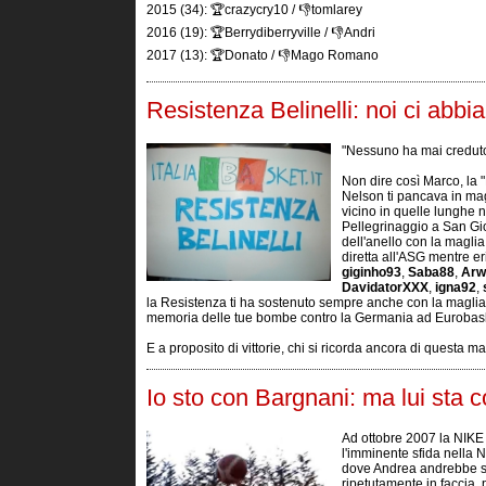
2015 (34): 🏆crazycry10 / 👎tomlarey
2016 (19): 🏆Berrydiberryville / 👎Andri
2017 (13): 🏆Donato / 👎Mago Romano
Resistenza Belinelli: noi ci abb
"Nessuno ha mai creduto 
Non dire così Marco, la
Nelson ti pancava in mag
vicino in quelle lunghe 
Pellegrinaggio a San Gio
dell'anello con la maglia
diretta all'ASG mentre e
giginho93
,
Saba88
,
Arw
DavidatorXXX
,
igna92
,
la Resistenza ti ha sostenuto sempre anche con la magli
memoria delle tue bombe contro la Germania ad Eurobas
E a proposito di vittorie, chi si ricorda ancora di questa ma
Io sto con Bargnani: ma lui sta 
Ad ottobre 2007 la NIKE
l'imminente sfida nella N
dove Andrea andrebbe sot
ripetutamente in faccia, 