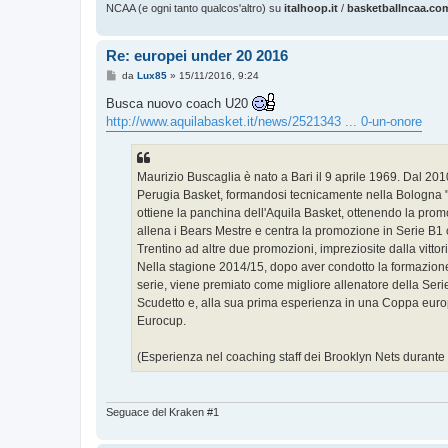
NCAA (e ogni tanto qualcos'altro) su
italhoop.it
/
basketballncaa.co
Re: europei under 20 2016
M
da
Lux85
»
15/11/2016, 9:24
e
s
Busca nuovo coach U20
s
http://www.aquilabasket.it/news/2521343 ... 0-un-onore
a
g
g
i
o
Maurizio Buscaglia è nato a Bari il 9 aprile 1969. Dal 201
Perugia Basket, formandosi tecnicamente nella Bologna "B
ottiene la panchina dell'Aquila Basket, ottenendo la prom
allena i Bears Mestre e centra la promozione in Serie B1 
Trentino ad altre due promozioni, impreziosite dalla vitto
Nella stagione 2014/15, dopo aver condotto la formazione 
serie, viene premiato come migliore allenatore della Serie
Scudetto e, alla sua prima esperienza in una Coppa europe
Eurocup.
(Esperienza nel coaching staff dei Brooklyn Nets duran
Seguace del Kraken #1