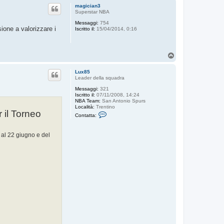
p
magician3
Superstar NBA
Messaggi:
754
ione a valorizzare i
Iscritto il:
15/04/2014, 0:16
T
o
p
Lux85
Leader della squadra
Messaggi:
321
Iscritto il:
07/11/2008, 14:24
NBA Team:
San Antonio Spurs
Località:
Trentino
 il Torneo
C
Contatta:
o
n
t
 al 22 giugno e del
a
t
t
a
L
u
x
8
5