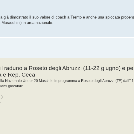
a già dimostrato il suo valore di coach a Trento e anche una spiccata propens
a Moraschini) in area nazionale.
il raduno a Roseto degli Abruzzi (11-22 giugno) e per
a e Rep. Ceca
lla Nazionale Under 20 Maschile in programma a Roseto degli Abruzzi (TE) dall'11
enti giocatori:
L)
)
)