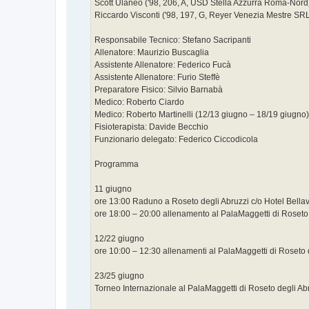
Scott Ulaneo ('98, 206, A, USD Stella Azzurra Roma-Nord
Riccardo Visconti ('98, 197, G, Reyer Venezia Mestre SR
Responsabile Tecnico: Stefano Sacripanti
Allenatore: Maurizio Buscaglia
Assistente Allenatore: Federico Fucà
Assistente Allenatore: Furio Steffè
Preparatore Fisico: Silvio Barnabà
Medico: Roberto Ciardo
Medico: Roberto Martinelli (12/13 giugno – 18/19 giugno)
Fisioterapista: Davide Becchio
Funzionario delegato: Federico Ciccodicola
Programma
11 giugno
ore 13:00 Raduno a Roseto degli Abruzzi c/o Hotel Bellav
ore 18:00 – 20:00 allenamento al PalaMaggetti di Roseto 
12/22 giugno
ore 10:00 – 12:30 allenamenti al PalaMaggetti di Roseto 
23/25 giugno
Torneo Internazionale al PalaMaggetti di Roseto degli Ab