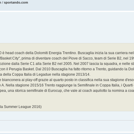
m
/
sportando.com
0 è head coach della Dolomiti Energia Trentino. Buscaglia inizia la sua carriera nell
asket City", prima di diventare coach del Piove di Sacco, team di Serie B2, nel 19
ozione dalla Serie C1 alla Serie B2 nel 2005. Nel 2007 lascia la squadra, e nelle s
con il Perugia Basket. Dal 2010 Buscaglia ha fatto ritorno a Trento, guidando la Do
ria della Coppa Italia di Legadue nella stagione 2013/14.
bianconera ai play-off grazie al quarto posto in classifica nella sua stagione d'es
 A. Nella stagione 2015/16 Trento raggiunge la Semifinale in Coppa Italia, i Quarti d
a, una storica semifinale di Eurocup, che vale al coach aquilotto la nomina a coac
te la Summer League 2016)