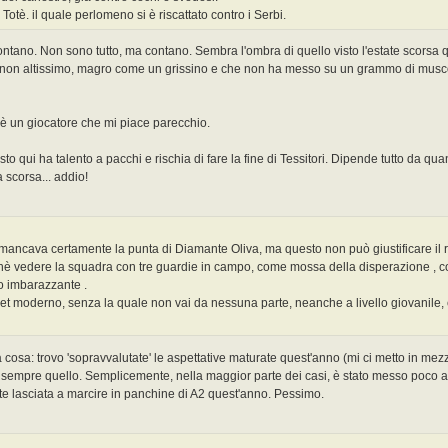
i Totè. il quale perlomeno si è riscattato contro i Serbi.
contano. Non sono tutto, ma contano. Sembra l'ombra di quello visto l'estate scorsa 
4/5 non altissimo, magro come un grissino e che non ha messo su un grammo di muscol
 è un giocatore che mi piace parecchio.
to qui ha talento a pacchi e rischia di fare la fine di Tessitori. Dipende tutto da q
 scorsa... addio!
mancava certamente la punta di Diamante Oliva, ma questo non può giustificare il 
hè vedere la squadra con tre guardie in campo, come mossa della disperazione , c
to imbarazzante .
 moderno, senza la quale non vai da nessuna parte, neanche a livello giovanile, 
 cosa: trovo 'sopravvalutate' le aspettative maturate quest'anno (mi ci metto in mez
è sempre quello. Semplicemente, nella maggior parte dei casi, è stato messo poco a 
ente lasciata a marcire in panchine di A2 quest'anno. Pessimo.