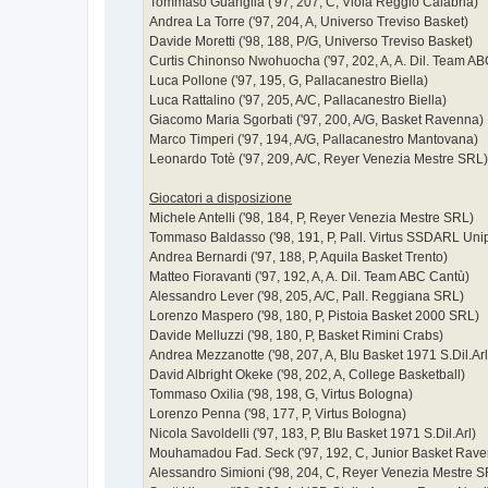
Tommaso Guariglia ('97, 207, C, Viola Reggio Calabria)
Andrea La Torre ('97, 204, A, Universo Treviso Basket)
Davide Moretti ('98, 188, P/G, Universo Treviso Basket)
Curtis Chinonso Nwohuocha ('97, 202, A, A. Dil. Team A
Luca Pollone ('97, 195, G, Pallacanestro Biella)
Luca Rattalino ('97, 205, A/C, Pallacanestro Biella)
Giacomo Maria Sgorbati ('97, 200, A/G, Basket Ravenna)
Marco Timperi ('97, 194, A/G, Pallacanestro Mantovana)
Leonardo Totè ('97, 209, A/C, Reyer Venezia Mestre SRL)
Giocatori a disposizione
Michele Antelli ('98, 184, P, Reyer Venezia Mestre SRL)
Tommaso Baldasso ('98, 191, P, Pall. Virtus SSDARL Uni
Andrea Bernardi ('97, 188, P, Aquila Basket Trento)
Matteo Fioravanti ('97, 192, A, A. Dil. Team ABC Cantù)
Alessandro Lever ('98, 205, A/C, Pall. Reggiana SRL)
Lorenzo Maspero ('98, 180, P, Pistoia Basket 2000 SRL)
Davide Melluzzi ('98, 180, P, Basket Rimini Crabs)
Andrea Mezzanotte ('98, 207, A, Blu Basket 1971 S.Dil.Arl
David Albright Okeke ('98, 202, A, College Basketball)
Tommaso Oxilia ('98, 198, G, Virtus Bologna)
Lorenzo Penna ('98, 177, P, Virtus Bologna)
Nicola Savoldelli ('97, 183, P, Blu Basket 1971 S.Dil.Arl)
Mouhamadou Fad. Seck ('97, 192, C, Junior Basket Rave
Alessandro Simioni ('98, 204, C, Reyer Venezia Mestre 