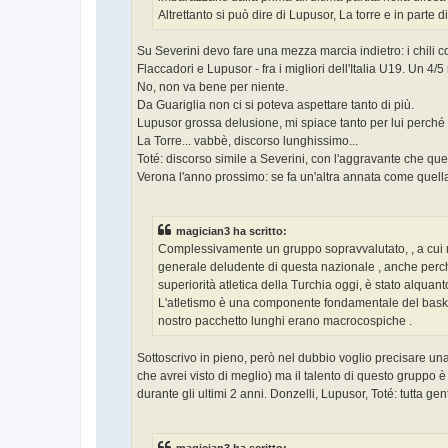
Altrettanto si può dire di Lupusor, La torre e in parte d
Su Severini devo fare una mezza marcia indietro: i chili 
Flaccadori e Lupusor - fra i migliori dell'Italia U19. Un 
No, non va bene per niente.
Da Guariglia non ci si poteva aspettare tanto di più.
Lupusor grossa delusione, mi spiace tanto per lui perché
La Torre... vabbè, discorso lunghissimo...
Toté: discorso simile a Severini, con l'aggravante che ques
Verona l'anno prossimo: se fa un'altra annata come quella
magician3 ha scritto:
Complessivamente un gruppo sopravvalutato, , a cui 
generale deludente di questa nazionale , anche perc
superiorità atletica della Turchia oggi, è stato alquan
L'atletismo è una componente fondamentale del basket
nostro pacchetto lunghi erano macrocospiche .
Sottoscrivo in pieno, però nel dubbio voglio precisare una
che avrei visto di meglio) ma il talento di questo gruppo 
durante gli ultimi 2 anni. Donzelli, Lupusor, Toté: tutta g