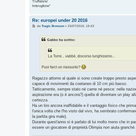
Truffatore/
Imbroglione"
Re: europei under 20 2016
M
da
Tragic Bronson
»
23/07/2016, 16:43
e
s
s
Gabbo ha scritto:
a
g
g
i
o
La Torre... vabbè, discorso lunghissimo...
Puoi farci un riassunto?
Ragazzo attorno al quale si sono create troppo presto aspet
capace di movimenti da coetaneo di 10 cm più basso.
Tatticamente, sempre stato né carne né pesce: nelle naziona
aspirazione era (o è ancora?) quella di diventare un play 
certezza.
Ha un tiro ancora inaffidabile e il vantaggio fisico che pri
l'unica volta che l'ho visto dal vivo, ha sembrato confermar
la partita gira male).
Durante quest'anno si è parlato di lui molto meno che in pa
essere un giocatore di proprietà Olimpia non aiuta granché.