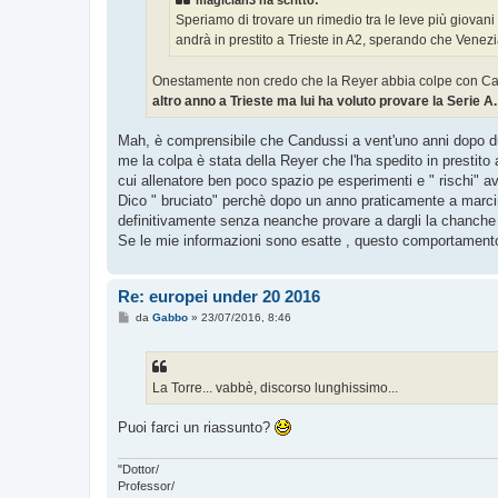
magician3 ha scritto:
Speriamo di trovare un rimedio tra le leve più giovani 
andrà in prestito a Trieste in A2, sperando che Venez
Onestamente non credo che la Reyer abbia colpe con Cand
altro anno a Trieste ma lui ha voluto provare la Serie 
Mah, è comprensibile che Candussi a vent'uno anni dopo due
me la colpa è stata della Reyer che l'ha spedito in prestito
cui allenatore ben poco spazio pe esperimenti e " rischi" a
Dico " bruciato" perchè dopo un anno praticamente a marcir
definitivamente senza neanche provare a dargli la chanche 
Se le mie informazioni sono esatte , questo comportamento
Re: europei under 20 2016
M
da
Gabbo
»
23/07/2016, 8:46
e
s
s
a
g
La Torre... vabbè, discorso lunghissimo...
g
i
o
Puoi farci un riassunto?
"Dottor/
Professor/