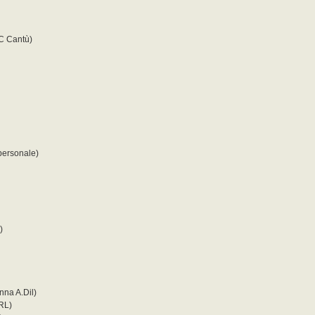
BC Cantù)
personale)
)
nna A.Dil)
SRL)