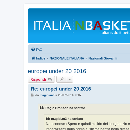
FAQ
Indice
NAZIONALE ITALIANA
Nazionali Giovanili
europei under 20 2016
Rispondi
Re: europei under 20 2016
M
da
magician3
»
23/07/2016, 0:07
e
s
s
Tragic Bronson ha scritto:
a
g
g
magician3 ha scritto:
i
o
Non conosco Spera e quindi mi fido del tuo giudizio ma
imbarazzanti dalla prima all'ultima partita nella difes