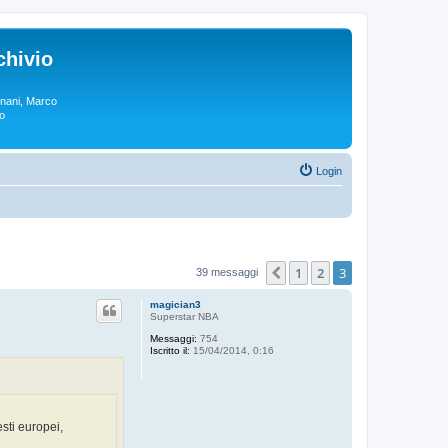
chivio
rgnani, Marco
lo
Login
1
2
3
Precedente
39 messaggi
magician3
Superstar NBA
Messaggi:
754
Iscritto il:
15/04/2014, 0:16
sti europei,