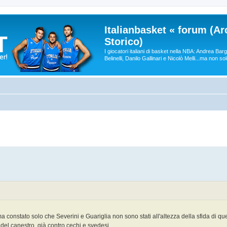
Italianbasket « forum (Ar
Storico)
I giocatori italiani di basket nella NBA: Andrea Ba
Belinelli, Danilo Gallinari e Nicolò Melli...ma non so
 constato solo che Severini e Guariglia non sono stati all'altezza della sfida di que
a del canestro, già contro cechi e svedesi.