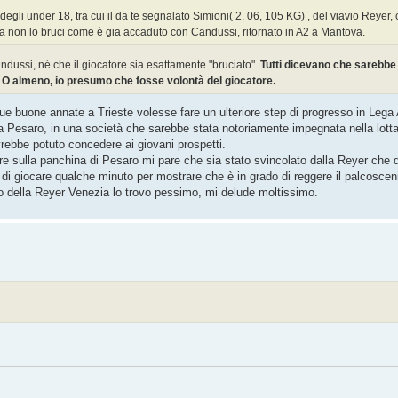
degli under 18, tra cui il da te segnalato Simioni( 2, 06, 105 KG) , del viavio Reyer
ia non lo bruci come è gia accaduto con Candussi, ritornato in A2 a Mantova.
ussi, né che il giocatore sia esattamente "bruciato".
Tutti dicevano che sarebbe
A. O almeno, io presumo che fosse volontà del giocatore.
 buone annate a Trieste volesse fare un ulteriore step di progresso in Lega 
 a Pesaro, in una società che sarebbe stata notoriamente impegnata nella lotta
vrebbe potuto concedere ai giovani prospetti.
e sulla panchina di Pesaro mi pare che sia stato svincolato dalla Reyer che d
di giocare qualche minuto per mostrare che è in grado di reggere il palcosceni
 della Reyer Venezia lo trovo pessimo, mi delude moltissimo.