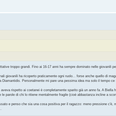
tative troppo grandi. Fino ai 16-17 anni ha sempre dominato nelle giovanili pe
li giovanili ha ricoperto praticamente ogni ruolo... forse anche quello di ma
alla Diamantidis. Personalmente mi pare una pessima idea ma solo il tempo ce 
ma aveva rispetto ai coetanei è completamente sparito già un anno fa. A Biella h
e le parole di chi lo ritiene mentalmente fragile (cioè abbastanza incline a sco
ssato e penso che sia una cosa positiva per il ragazzo: meno pressione c'è, m
..