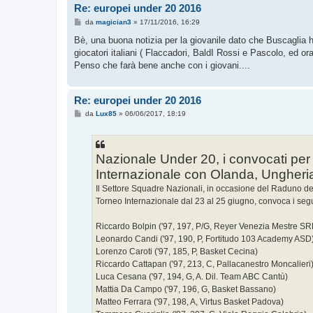
Re: europei under 20 2016
M
da
magician3
»
17/11/2016, 16:29
e
s
Bè, una buona notizia per la giovanile dato che Buscaglia h
s
giocatori italiani ( Flaccadori, BaldI Rossi e Pascolo, ed or
a
g
Penso che farà bene anche con i giovani....
g
i
o
Re: europei under 20 2016
M
da
Lux85
»
06/06/2017, 18:19
e
s
s
a
g
Nazionale Under 20, i convocati per 
g
Internazionale con Olanda, Ungheri
i
o
Il Settore Squadre Nazionali, in occasione del Raduno de
Torneo Internazionale dal 23 al 25 giugno, convoca i segu
Riccardo Bolpin ('97, 197, P/G, Reyer Venezia Mestre SR
Leonardo Candi ('97, 190, P, Fortitudo 103 Academy ASD
Lorenzo Caroti ('97, 185, P, Basket Cecina)
Riccardo Cattapan ('97, 213, C, Pallacanestro Moncalieri
Luca Cesana ('97, 194, G, A. Dil. Team ABC Cantù)
Mattia Da Campo ('97, 196, G, Basket Bassano)
Matteo Ferrara ('97, 198, A, Virtus Basket Padova)