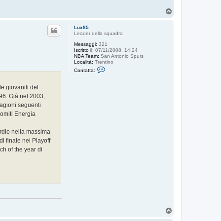
T
o
p
Lux85
Leader della squadra
Messaggi:
321
Iscritto il:
07/11/2008, 14:24
NBA Team:
San Antonio Spurs
Località:
Trentino
C
Contatta:
o
n
t
e giovanili del
a
96. Già nel 2003,
t
t
tagioni seguenti
a
lomiti Energia
L
u
x
ordio nella massima
8
5
i finale nei Playoff
h of the year di
T
o