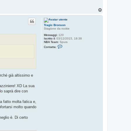
T
o
p
Tragic Bronson
Stagione da rookie
Messaggi:
120
Iscritto il:
03/12/2015, 18:38
NBA Team:
Spurs
C
Contatta:
o
n
t
a
t
t
a
T
rché già altissimo e
r
a
g
gazziniere! XD La sua
i
lo saprà dire con
c
B
r
a fatto molta fatica e,
o
n
nfortarsi molto quando
s
o
n
eglio è. Di certo