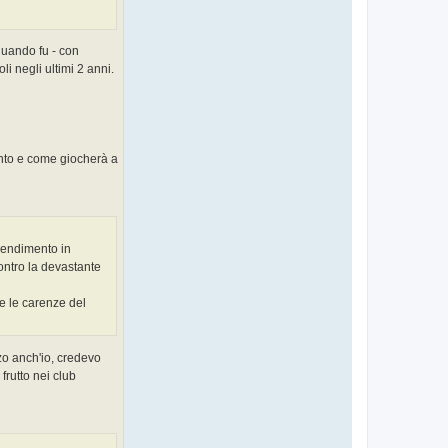
quando fu - con
i negli ultimi 2 anni.
uanto e come giocherà a
rendimento in
ontro la devastante
e le carenze del
zo anch'io, credevo
frutto nei club