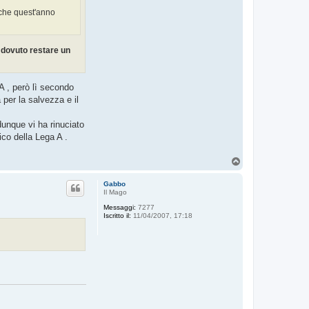
, che quest'anno
 dovuto restare un
A , però lì secondo
 per la salvezza e il
unque vi ha rinuciato
co della Lega A .
T
o
p
Gabbo
Il Mago
Messaggi:
7277
Iscritto il:
11/04/2007, 17:18