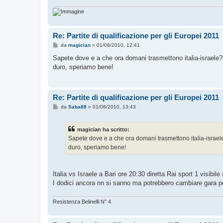
g
i
o
Re: Partite di qualificazione per gli Europei 2011
M
da
magician
»
01/08/2010, 12:41
e
s
Sapete dove e a che ora domani trasmettono italia-israele? 
s
duro, speriamo bene!
a
g
g
i
o
Re: Partite di qualificazione per gli Europei 2011
M
da
Saba88
»
01/08/2010, 13:43
e
s
s
magician ha scritto:
a
g
Sapete dove e a che ora domani trasmettono italia-israele
g
duro, speriamo bene!
i
o
Italia vs Israele a Bari ore 20:30 diretta Rai sport 1 visibile 
I dodici ancora nn si sanno ma potrebbero cambiare gara pe
Resistenza Belinelli N° 4