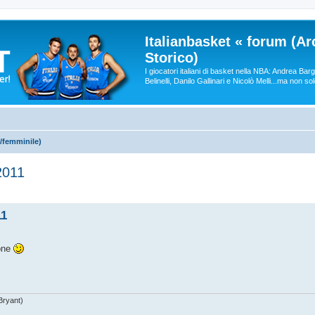
Italianbasket « forum (Ar
Storico)
I giocatori italiani di basket nella NBA: Andrea Ba
Belinelli, Danilo Gallinari e Nicolò Melli...ma non so
/femminile)
 2011
11
ione
Bryant)