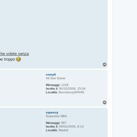
i che volete senza
he troppo
T
o
p
comy6
All Star Game
Messaggi:
1229
Iscritto il:
30/10/2008, 15:04
Località:
Barcelona(SPAIN)
T
o
p
squeezy
Superstar NBA
Messaggi:
587
Iscritto il:
09/02/2009, 8:14
Località:
Madrid