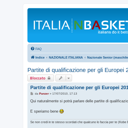
FAQ
Indice
NAZIONALE ITALIANA
Nazionale Senior (maschile
Partite di qualificazione per gli Europei
Bloccato
Partite di qualificazione per gli Europei 20
M
da
Panzer
»
17/07/2010, 17:13
e
s
Qui naturalmente si potrà parlare delle partite di qualificaz
s
a
g
E speriamo bene
g
i
o
Se non credi in te stesso scordati che qualcuno lo faccia per te (Kobe 