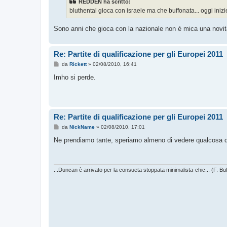
REDDEN ha scritto:
a
g
bluthental gioca con israele ma che buffonata... oggi inizier
g
i
o
Sono anni che gioca con la nazionale non è mica una novi
Re: Partite di qualificazione per gli Europei 2011
M
da
Rickett
»
02/08/2010, 16:41
e
s
Imho si perde.
s
a
g
g
i
o
Re: Partite di qualificazione per gli Europei 2011
M
da
NickName
»
02/08/2010, 17:01
e
s
Ne prendiamo tante, speriamo almeno di vedere qualcosa di
s
a
g
g
i
...Duncan è arrivato per la consueta stoppata minimalista-chic... (F. Buf
o