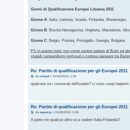
Gironi di Qualificazione Europei Lituania 2011
Girone A
: Italia, Lettonia, Israele, Finlandia, Montenegro.
Girone B
: Bosnia Herzegovina, Ungheria, Macedonia, Ukr
Girone C
: Belgio, Polonia, Portogallo, Georgia, Bulgaria
PS In questo topic non vorrei sentire parlare di Busti ed altro
stupidi campanilismi nord-sud o continui paragoni tra Bargnan
Re: Partite di qualificazione per gli Europei 2011
M
da
comy6
»
01/08/2010, 1:59
e
s
qualcuno sa i convocati dell'israele? ci sono caspi,halperin
s
a
g
g
i
o
Re: Partite di qualificazione per gli Europei 2011
M
da
squeezy
»
01/08/2010, 2:40
e
s
A parte me qualcun altro va a vedere Italia Finlandia?
s
a
g