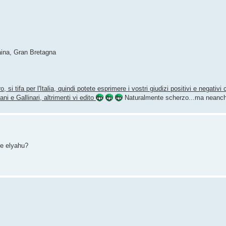
aina, Gran Bretagna
, si tifa per l'Italia, quindi potete esprimere i vostri giudizi positivi e negativ
i e Gallinari, altrimenti vi edito
Naturalmente scherzo...ma neanc
 e elyahu?