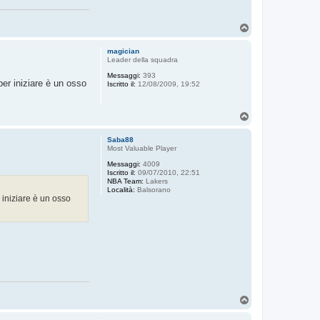
T
o
p
magician
Leader della squadra
Messaggi:
393
per iniziare è un osso
Iscritto il:
12/08/2009, 19:52
T
o
p
Saba88
Most Valuable Player
Messaggi:
4009
Iscritto il:
09/07/2010, 22:51
NBA Team:
Lakers
Località:
Balsorano
 iniziare è un osso
T
o
p