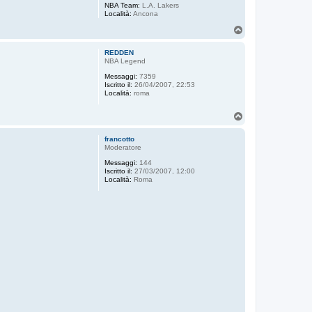
NBA Team:
L.A. Lakers
Località:
Ancona
T
o
p
REDDEN
NBA Legend
Messaggi:
7359
Iscritto il:
26/04/2007, 22:53
Località:
roma
T
o
p
francotto
Moderatore
Messaggi:
144
Iscritto il:
27/03/2007, 12:00
Località:
Roma