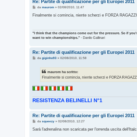
Re: Partite di qualificazione per gli Europei 2011
M
da
maurom
»
02/08/2010, 11:47
e
s
Finalmente si comincia, niente scherzi e FORZA RAGAZZI!
s
a
g
g
i
"I think that the champions come out for the pressure. So if you'
o
want to win championships."
- Danilo Gallinari
Re: Partite di qualificazione per gli Europei 2011
M
da
giginho93
»
02/08/2010, 11:58
e
s
s
maurom ha scritto:
a
g
Finalmente si comincia, niente scherzi e FORZA RAGAZZI!
g
i
o
RESISTENZA BELINELLI N°1
Re: Partite di qualificazione per gli Europei 2011
M
da
squeezy
»
02/08/2010, 12:27
e
s
Sarà l'adrenalina non scaricata per l'orrenda uscita dell'Italc
s
a