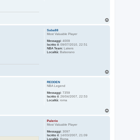
T
o
p
Saba88
Most Valuable Player
Messaggi:
4009
Iscritto il:
09/07/2010, 22:51
NBA Team:
Lakers
Località:
Balsorano
T
o
p
REDDEN
NBA Legend
Messaggi:
7359
Iscritto il:
26/04/2007, 22:53
Località:
roma
T
o
p
Palerio
Most Valuable Player
Messaggi:
3097
Iscritto il:
14/03/2007, 21:09
Località:
Roma