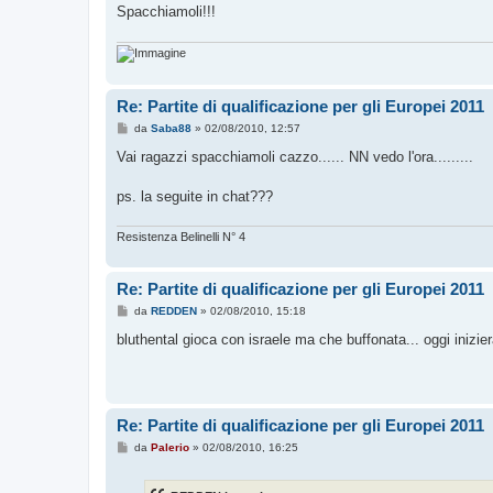
g
Spacchiamoli!!!
g
i
o
Re: Partite di qualificazione per gli Europei 2011
M
da
Saba88
»
02/08/2010, 12:57
e
s
Vai ragazzi spacchiamoli cazzo...... NN vedo l'ora.........
s
a
g
ps. la seguite in chat???
g
i
o
Resistenza Belinelli N° 4
Re: Partite di qualificazione per gli Europei 2011
M
da
REDDEN
»
02/08/2010, 15:18
e
s
bluthental gioca con israele ma che buffonata... oggi inizierà
s
a
g
g
i
o
Re: Partite di qualificazione per gli Europei 2011
M
da
Palerio
»
02/08/2010, 16:25
e
s
s