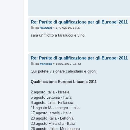
Re: Partite di qualificazione per gli Europei 2011
M
da
REDDEN
»
17/07/2010, 18:37
e
s
sarà un filotto a tarallucci e vino
s
a
g
g
i
o
Re: Partite di qualificazione per gli Europei 2011
M
da
francotto
»
18/07/2010, 18:42
e
s
Quì potete visionare calendario e gironi:
s
a
g
Qualificazione Europei Lituania 2011
g
i
o
2 agosto Italia - Israele
5 agosto Lettonia - Italia
8 agosto Italia - Finlandia
11 agosto Montenegro - Italia
17 agosto Israele - Italia
20 agosto Italia - Lettonia
23 agosto Finlandia - Italia
26 agosto Italia - Montenegro