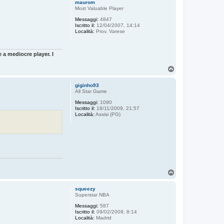
maurom
Most Valuable Player
Messaggi:
4847
Iscritto il:
12/04/2007, 14:14
Località:
Prov. Varese
 a mediocre player. I
T
o
p
giginho93
All Star Game
Messaggi:
1090
Iscritto il:
18/11/2009, 21:57
Località:
Assisi (PG)
T
o
p
squeezy
Superstar NBA
Messaggi:
587
Iscritto il:
09/02/2009, 8:14
Località:
Madrid