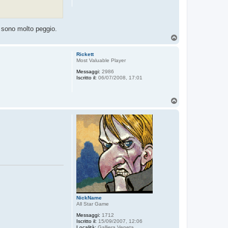
 sono molto peggio.
T
o
p
Rickett
Most Valuable Player
Messaggi:
2986
Iscritto il:
06/07/2008, 17:01
T
o
p
NickName
All Star Game
Messaggi:
1712
Iscritto il:
15/09/2007, 12:06
Località:
Galliera Veneta