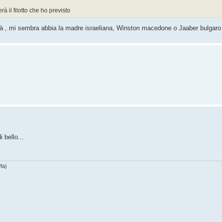
à il filotto che ho previsto
tà , mi sembra abbia la madre israeliana, Winston macedone o Jaaber bulgaro
 bello...
fa)