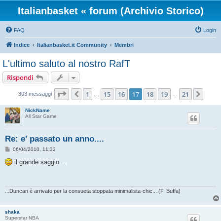
Italianbasket « forum (Archivio Storico)
FAQ
Login
Indice
Italianbasket.it Community
Membri
L'ultimo saluto al nostro RafT
Rispondi
Pagina
17
di
21
1
15
16
17
18
19
21
Precedente
Pros
303 messaggi
…
…
NickName
All Star Game
Re: e' passato un anno....
M
06/04/2010, 11:33
e
s
il grande saggio...
s
a
g
g
i
...Duncan è arrivato per la consueta stoppata minimalista-chic... (F. Buffa)
o
shaka
Superstar NBA