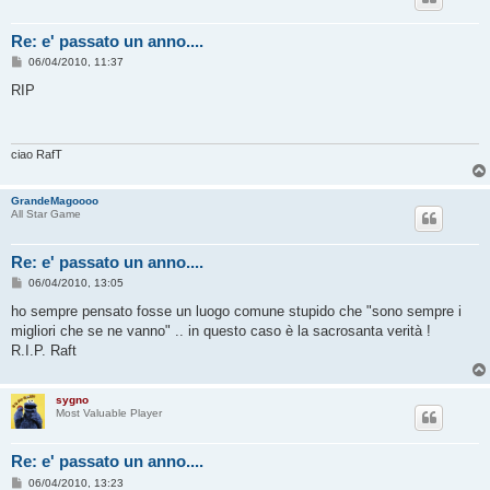
Re: e' passato un anno....
M
06/04/2010, 11:37
e
s
RIP
s
a
g
g
i
ciao RafT
o
GrandeMagoooo
All Star Game
Re: e' passato un anno....
M
06/04/2010, 13:05
e
s
ho sempre pensato fosse un luogo comune stupido che "sono sempre i
s
migliori che se ne vanno" .. in questo caso è la sacrosanta verità !
a
g
R.I.P. Raft
g
i
o
sygno
Most Valuable Player
Re: e' passato un anno....
M
06/04/2010, 13:23