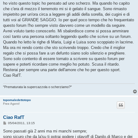
g
ho visto questo topic ho pensato ad uno scherzo. Ma quando ho capito
i
o
che c'era di mezzo il terremoto mi si è gelato il sangue. Sono rimasto
impietrito per un'ora circa a leggere gli addii della sorella, dei cugini e di
tutti voi al GRANDE SAGGIO. Io per quel poco tempo che ho frequentato
questo forum l'ho sempre visto davvero come un modello da seguire.
Avrei voluto tanto conoscerlo. Mi sbalordisce come si possa ammirare
così tanto una persona soltanto leggendo quello che scrive su un forum.
Quando ho letto le righe di Maria, Luigi e Luisa sono scoppiato in lacrime.
Ma ora mi rendo conto che sto scrivendo troppo. Credo che il miglior
regalo che si possa fare a un defunto siano solo silenzio e preghiere.
Sono solo contento di essere tornato a scrivere su questo forum per
sapere e poterti ricordare come meglio ho potuto. Scusa il ritardo.
Resterai per sempre una parte dell'amore che ho per questo sport.
Ciao RafT.
"Prematurata la supercazzola o scherziamo?"
topomaledettotopo
Free Agent!
Ciao RafT
M
05/04/2011, 13:15
e
s
Sono passati già 2 anni ma mi manchi sempre;
s
sono sicuro che da la'su ti potrai godere i playoff di Danilo,di Marco e dei
a