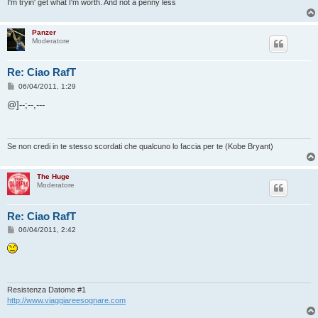
i
I'm tryin' get what I'm worth. And not a penny less
o
Panzer
Moderatore
Re: Ciao RafT
M
06/04/2011, 1:29
e
s
@]--;--,---
s
a
g
g
i
Se non credi in te stesso scordati che qualcuno lo faccia per te (Kobe Bryant)
o
The Huge
Moderatore
Re: Ciao RafT
M
06/04/2011, 2:42
e
s
s
a
g
g
i
Resistenza Datome #1
o
http://www.viaggiareesognare.com