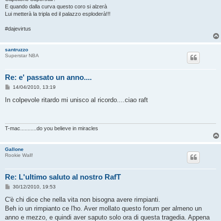
E quando dalla curva questo coro si alzerà
Lui metterà la tripla ed il palazzo esploderà!!!
#dajevirtus
santruzzo
Superstar NBA
Re: e' passato un anno....
M
14/04/2010, 13:19
e
s
In colpevole ritardo mi unisco al ricordo....ciao raft
s
a
g
g
i
T-mac...........do you believe in miracles
o
Gallone
Rookie Wall!
Re: L'ultimo saluto al nostro RafT
M
30/12/2010, 19:53
e
s
C'è chi dice che nella vita non bisogna avere rimpianti.
s
Beh io un rimpianto ce l'ho. Aver mollato questo forum per almeno un
a
g
anno e mezzo, e quindi aver saputo solo ora di questa tragedia. Appena