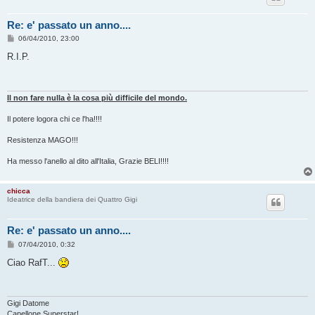
Re: e' passato un anno....
M
06/04/2010, 23:00
e
s
R.I.P.
s
a
g
g
i
Il non fare nulla è la cosa più difficile del mondo.
o
Il potere logora chi ce l'ha!!!!
Resistenza MAGO!!!
Ha messo l'anello al dito all'Italia, Grazie BELI!!!!
chicca
Ideatrice della bandiera dei Quattro Gigi
Re: e' passato un anno....
M
07/04/2010, 0:32
e
s
Ciao RafT...
s
a
g
g
i
Gigi Datome
o
Capellone Superstar!