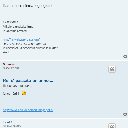
e
s
Basta la mia firma, ogni giorno...
s
a
g
g
i
17/06/2014
o
Mikele cambia la firma.
Io cambio l'Avatar.
http://rafweb.altervista.org/
“parole e frasi dal vento portate
in attesa di un orecchio attento lasciate”
RafT
Patavino
NBA Legend
Re: e' passato un anno....
M
06/04/2010, 13:30
e
s
Ciao RafT!
s
a
g
g
i
http://www.calcioedobloni.blogspot.it/
o
luca10
All Star Game