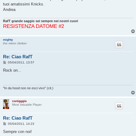
g
tuoi amatissimi Knicks.
g
Andrea
i
o
RafT grande saggio sei sempre nei nostri cuori
RESISTENZA DATOME #2
mighty
the mirror climber
Re: Ciao RafT
M
05/04/2011, 13:57
e
s
Rock on...
s
a
g
g
i
"In da hood non ne esci vivo" (cit.)
o
canigggia
Most Valuable Player
Re: Ciao RafT
M
05/04/2011, 14:23
e
s
Sempre con noi!
s