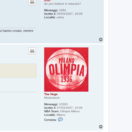
zizzi
t
do you believe in miracles?
a
Messaggi:
1684
T
Iscritto il:
05/03/2007, 18:08
h
Località:
udine
e
H
u
g
essi hanno creato, mentre
e
T
o
p
The Huge
Moderatore
Messaggi:
10363
Iscritto il:
07/03/2007, 15:06
NBA Team:
Olimpia Milano
Località:
Milano
C
Contatta:
o
n
T
t
o