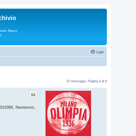
chivio
rgnani, Marco
lo
Login
15 messaggi • Pagina
1
di
1
 Stl1990, Nesterovic,