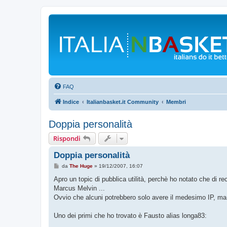
FAQ
Indice
Italianbasket.it Community
Membri
Doppia personalità
Rispondi
Doppia personalità
M
da
The Huge
»
19/12/2007, 16:07
e
s
Apro un topic di pubblica utilità, perchè ho notato che di r
s
Marcus Melvin ...
a
g
Ovvio che alcuni potrebbero solo avere il medesimo IP, ma è 
g
i
o
Uno dei primi che ho trovato è Fausto alias longa83: