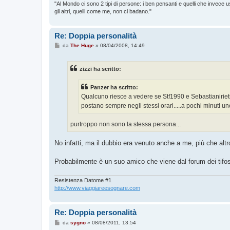
"Al Mondo ci sono 2 tipi di persone: i ben pensanti e quelli che invece 
gli altri, quelli come me, non ci badano."
Re: Doppia personalità
M
da
The Huge
»
08/04/2008, 14:49
e
s
s
zizzi ha scritto:
a
g
g
Panzer ha scritto:
i
o
Qualcuno riesce a vedere se Stf1990 e Sebastianir
postano sempre negli stessi orari.....a pochi minuti un
purtroppo non sono la stessa persona...
No infatti, ma il dubbio era venuto anche a me, più che altr
Probabilmente è un suo amico che viene dal forum dei tifosi
Resistenza Datome #1
http://www.viaggiareesognare.com
Re: Doppia personalità
M
da
sygno
»
08/08/2011, 13:54
e