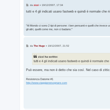
M
da
zizzi
»
19/12/2007, 17:34
e
s
tutti e 4 gli indicati usano fastweb e quindi è normale che ri
s
a
g
g
i
"Al Mondo ci sono 2 tipi di persone: i ben pensanti e quelli che invece 
o
gli altri, quelli come me, non ci badano."
M
da
The Huge
»
19/12/2007, 21:52
e
s
s
zizzi ha scritto:
a
g
tutti e 4 gli indicati usano fastweb e quindi è normale che 
g
i
o
Può essere, ma non è detto che sia così. Nel caso di zitti
Resistenza Datome #1
http://www.viaggiareesognare.com