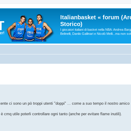
Italianbasket « forum (Ar
Storico)
I giocatori italiani di basket nella NBA: Andrea Ba
Belinelli, Danilo Gallinari e Nicolò Melli...ma non so
ecente ci sono un pò troppi utenti "doppi" ... come a suo tempo il nostro amico
cmq utile poterli controllare ogni tanto (anche per evitare flame inutili).