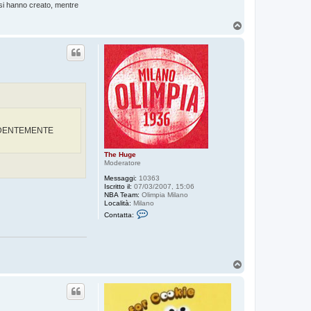
essi hanno creato, mentre
T
o
p
PRENDENTEMENTE
The Huge
Moderatore
Messaggi:
10363
Iscritto il:
07/03/2007, 15:06
NBA Team:
Olimpia Milano
Località:
Milano
C
Contatta:
o
n
t
a
t
t
T
a
o
T
p
h
e
H
u