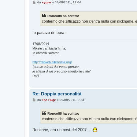
M
da
sygno
»
08/08/2011, 19:04
e
s
s
Ronco88 ha scritto:
a
g
confermo che zitticazzo non c'entra nulla con nickname, 
g
i
o
Io parlavo di fepra...
17/06/2014
Mikele cambia la firma.
Io cambio l'Avatar.
http://rafweb.altervista.org/
“parole e frasi dal vento portate
in attesa di un orecchio attento lasciate”
RafT
Re: Doppia personalità
M
da
The Huge
»
09/08/2011, 0:23
e
s
s
Ronco88 ha scritto:
a
g
confermo che zitticazzo non c'entra nulla con nickname, 
g
i
o
Roncone, era un post del 2007 ...