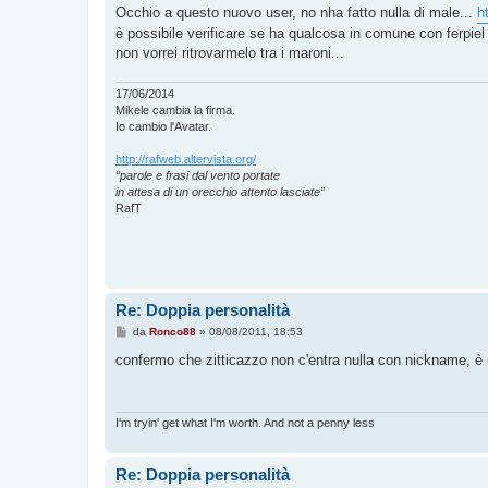
s
Occhio a questo nuovo user, no nha fatto nulla di male...
h
s
è possibile verificare se ha qualcosa in comune con ferpiel 
a
g
non vorrei ritrovarmelo tra i maroni...
g
i
o
17/06/2014
Mikele cambia la firma.
Io cambio l'Avatar.
http://rafweb.altervista.org/
“parole e frasi dal vento portate
in attesa di un orecchio attento lasciate”
RafT
Re: Doppia personalità
M
da
Ronco88
»
08/08/2011, 18:53
e
s
confermo che zitticazzo non c'entra nulla con nickname, è
s
a
g
g
i
I'm tryin' get what I'm worth. And not a penny less
o
Re: Doppia personalità