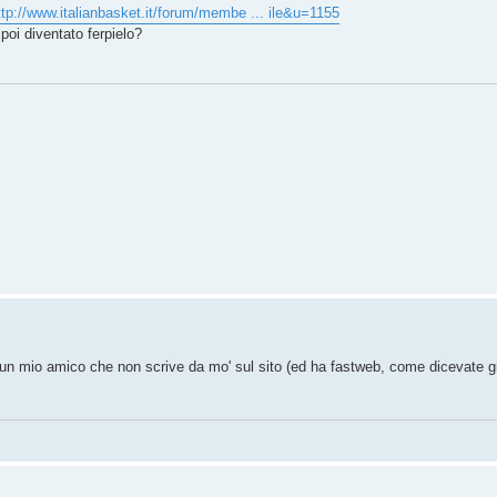
ttp://www.italianbasket.it/forum/membe ... ile&u=1155
poi diventato ferpielo?
 un mio amico che non scrive da mo' sul sito (ed ha fastweb, come dicevate g