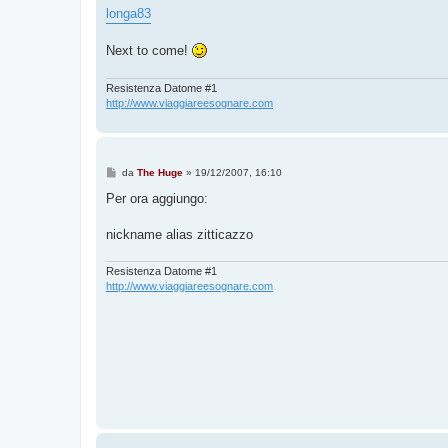
longa83
Next to come!
Resistenza Datome #1
http://www.viaggiareesognare.com
M
da
The Huge
»
19/12/2007, 16:10
e
s
Per ora aggiungo:
s
a
g
nickname alias zitticazzo
g
i
o
Resistenza Datome #1
http://www.viaggiareesognare.com