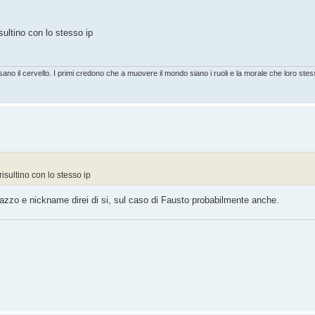
sultino con lo stesso ip
usano il cervello. I primi credono che a muovere il mondo siano i ruoli e la morale che loro st
risultino con lo stesso ip
cazzo e nickname direi di si, sul caso di Fausto probabilmente anche.