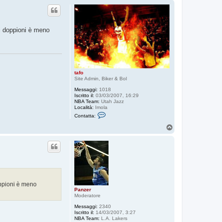
a
p
t
t
a
T
ei doppioni è meno
h
e
H
u
g
e
tafo
Site Admin, Biker & Bol
Messaggi:
1018
Iscritto il:
03/03/2007, 16:29
NBA Team:
Utah Jazz
Località:
Imola
C
Contatta:
o
n
T
t
o
a
p
t
t
a
t
a
f
o
oppioni è meno
Panzer
Moderatore
Messaggi:
2340
Iscritto il:
14/03/2007, 3:27
NBA Team:
L.A. Lakers