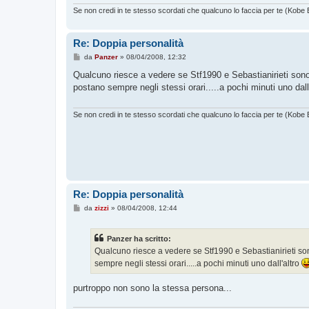
Se non credi in te stesso scordati che qualcuno lo faccia per te (Kobe 
Re: Doppia personalità
M
da
Panzer
»
08/04/2008, 12:32
e
s
Qualcuno riesce a vedere se Stf1990 e Sebastianirieti 
s
postano sempre negli stessi orari.....a pochi minuti uno dall
a
g
g
i
Se non credi in te stesso scordati che qualcuno lo faccia per te (Kobe 
o
Re: Doppia personalità
M
da
zizzi
»
08/04/2008, 12:44
e
s
s
Panzer ha scritto:
a
g
Qualcuno riesce a vedere se Stf1990 e Sebastianirieti
g
sempre negli stessi orari.....a pochi minuti uno dall'altro
i
o
purtroppo non sono la stessa persona...