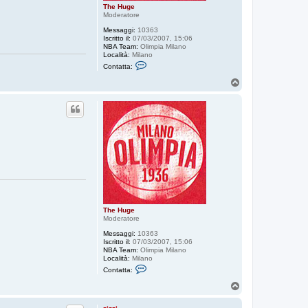
The Huge
Moderatore
Messaggi:
10363
Iscritto il:
07/03/2007, 15:06
NBA Team:
Olimpia Milano
Località:
Milano
C
Contatta:
o
n
T
t
o
a
p
t
t
a
T
h
e
H
u
g
e
The Huge
Moderatore
Messaggi:
10363
Iscritto il:
07/03/2007, 15:06
NBA Team:
Olimpia Milano
Località:
Milano
C
Contatta:
o
n
T
t
o
a
p
t