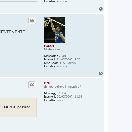
Località:
Ancona
T
o
p
PRENDENTEMENTE
Panzer
Moderatore
Messaggi:
2340
Iscritto il:
14/03/2007, 3:27
NBA Team:
L.A. Lakers
Località:
Ancona
T
o
p
zizzi
do you believe in miracles?
Messaggi:
1684
Iscritto il:
05/03/2007, 18:08
Località:
udine
DENTEMENTE postano