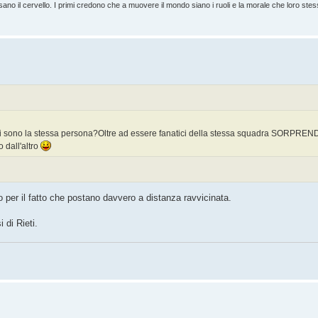
usano il cervello. I primi credono che a muovere il mondo siano i ruoli e la morale che loro st
ieti sono la stessa persona?Oltre ad essere fanatici della stessa squadra SOR
o dall'altro
o per il fatto che postano davvero a distanza ravvicinata.
 di Rieti.