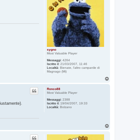
g
e
sygno
Most Valuable Player
Messaggi:
4264
Iscritto il:
21/03/2007, 11:46
Località:
Bienate, l'altro campanile di
Magnago (Mi)
T
o
p
Ronco88
Most Valuable Player
Messaggi:
2388
iustamente).
Iscritto il:
19/04/2007, 19:33
Località:
Bolzano
T
o
p