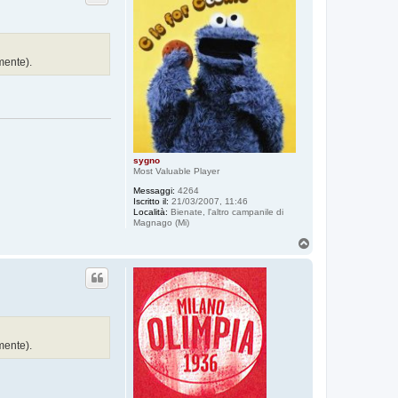
mente).
sygno
Most Valuable Player
Messaggi:
4264
Iscritto il:
21/03/2007, 11:46
Località:
Bienate, l'altro campanile di
Magnago (Mi)
T
o
p
mente).