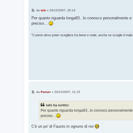
M
da
tafo
»
20/12/2007, 20:14
e
s
Per quanto riguarda longa83...lo conosco personalmente e v
s
preciso...
a
g
g
i
"L'uomo deve poter scegliere tra bene e male, anche se sceglie il male
o
M
da
Panzer
»
20/12/2007, 21:15
e
s
s
tafo ha scritto:
a
g
Per quanto riguarda longa83...lo conosco personalmente e
g
preciso...
i
o
C'è un po' di Fausto in ognuno di noi