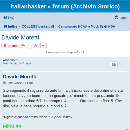
Italianbasket « forum (Archivio Storico)
FAQ
Login
Indice
COLLEGE basketball
Campionato NCAA e Mock Draft NBA
Davide Moretti
Rispondi
1 messaggio • Pagina
1
di
1
wisconsin
Most Valuable Player
Davide Moretti
M
29/03/2019, 14:00
e
s
Sto seguendo il ragazzo durante la march madness e devo dire che sta
s
facendo davvero bene. Ieri ha giocato piu' minuti di tutti piazzando 15
a
g
punti con un ottimo 5/7 dal campo e 4 assist. Ora siamo in final 8. Che
g
dite, vale la pena portarlo ai mondiali?
i
o
"Rigore e' quando arbitro fischia!"
Vujadin Boskov
MPM #9