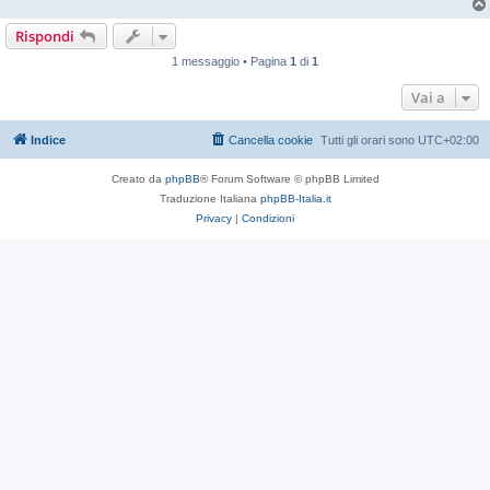
Rispondi
1 messaggio • Pagina
1
di
1
Vai a
Indice
Cancella cookie
Tutti gli orari sono
UTC+02:00
Creato da
phpBB
® Forum Software © phpBB Limited
Traduzione Italiana
phpBB-Italia.it
Privacy
|
Condizioni