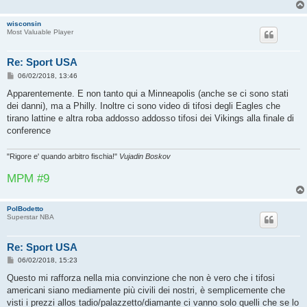
wisconsin
Most Valuable Player
Re: Sport USA
M
06/02/2018, 13:46
e
s
Apparentemente. E non tanto qui a Minneapolis (anche se ci sono stati
s
dei danni), ma a Philly. Inoltre ci sono video di tifosi degli Eagles che
a
g
tirano lattine e altra roba addosso addosso tifosi dei Vikings alla finale di
g
conference
i
o
"Rigore e' quando arbitro fischia!"
Vujadin Boskov
MPM #9
PolBodetto
Superstar NBA
Re: Sport USA
M
06/02/2018, 15:23
e
s
Questo mi rafforza nella mia convinzione che non è vero che i tifosi
s
americani siano mediamente più civili dei nostri, è semplicemente che
a
g
visti i prezzi allos tadio/palazzetto/diamante ci vanno solo quelli che se lo