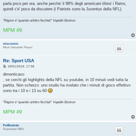
o
parla poco per ora, anche perche' il 98% degli americani tifera' i Rams,
quindi c'e' poco da discutere (i Patriots sono la Juventus della NFL).
"Rigore e' quando arbitro fischia!"
Vujadin Boskov
MPM #9
wisconsin
Most Valuable Player
Re: Sport USA
M
29/01/2019, 17:58
e
s
dimenticavo
s
; se cerchi gli highlights della NFL su youtube, in 10 minuti vedi tutta la
a
g
partita. Non scherzo: uno studio ha rivelato che i minuti di gioco effettivo
g
sono tra i 10 e i 13 su 60
i
o
"Rigore e' quando arbitro fischia!"
Vujadin Boskov
MPM #9
PolBodetto
Superstar NBA