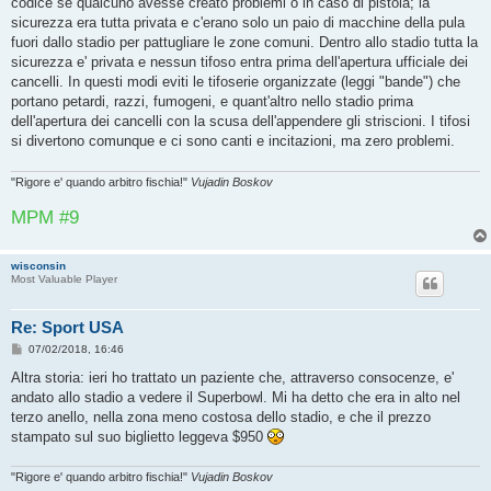
codice se qualcuno avesse creato problemi o in caso di pistola; la
sicurezza era tutta privata e c'erano solo un paio di macchine della pula
fuori dallo stadio per pattugliare le zone comuni. Dentro allo stadio tutta la
sicurezza e' privata e nessun tifoso entra prima dell'apertura ufficiale dei
cancelli. In questi modi eviti le tifoserie organizzate (leggi "bande") che
portano petardi, razzi, fumogeni, e quant'altro nello stadio prima
dell'apertura dei cancelli con la scusa dell'appendere gli striscioni. I tifosi
si divertono comunque e ci sono canti e incitazioni, ma zero problemi.
"Rigore e' quando arbitro fischia!"
Vujadin Boskov
MPM #9
wisconsin
Most Valuable Player
Re: Sport USA
M
07/02/2018, 16:46
e
s
Altra storia: ieri ho trattato un paziente che, attraverso consocenze, e'
s
andato allo stadio a vedere il Superbowl. Mi ha detto che era in alto nel
a
g
terzo anello, nella zona meno costosa dello stadio, e che il prezzo
g
stampato sul suo biglietto leggeva $950
i
o
"Rigore e' quando arbitro fischia!"
Vujadin Boskov