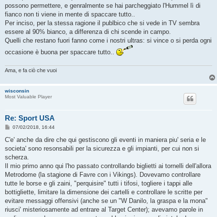
g
possono permettere, e genralmente se hai parcheggiato l'Hummel lì di
i
o
fianco non ti viene in mente di spaccare tutto..
Per inciso, per la stessa ragione il publbico che si vede in TV sembra
essere al 90% bianco, a differenza di chi scende in campo.
Quelli che restano fuori fanno come i nostri ultras: si vince o si perda ogni
occasione è buona per spaccare tutto..
Ama, e fa ciò che vuoi
wisconsin
Most Valuable Player
Re: Sport USA
M
07/02/2018, 16:44
e
s
C'e' anche da dire che qui gestiscono gli eventi in maniera piu' seria e le
s
societa' sono resonsabili per la sicurezza e gli impianti, per cui non si
a
g
scherza.
g
Il mio primo anno qui l'ho passato controllando biglietti ai tornelli dell'allora
i
o
Metrodome (la stagione di Favre con i Vikings). Dovevamo controllare
tutte le borse e gli zaini, "perquisire" tutti i tifosi, togliere i tappi alle
bottigliette, limitare la dimensione dei cartelli e controllare le scritte per
evitare messaggi offensivi (anche se un "W Danilo, la graspa e la mona"
riusci' misteriosamente ad entrare al Target Center); avevamo parole in