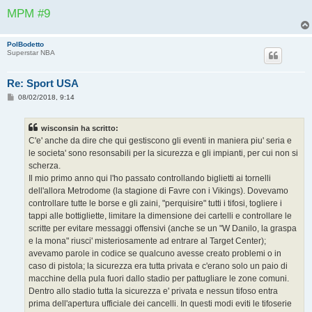
MPM #9
PolBodetto
Superstar NBA
Re: Sport USA
M
08/02/2018, 9:14
e
s
s
wisconsin ha scritto:
a
g
C'e' anche da dire che qui gestiscono gli eventi in maniera piu' seria e
g
le societa' sono resonsabili per la sicurezza e gli impianti, per cui non si
i
o
scherza.
Il mio primo anno qui l'ho passato controllando biglietti ai tornelli
dell'allora Metrodome (la stagione di Favre con i Vikings). Dovevamo
controllare tutte le borse e gli zaini, "perquisire" tutti i tifosi, togliere i
tappi alle bottigliette, limitare la dimensione dei cartelli e controllare le
scritte per evitare messaggi offensivi (anche se un "W Danilo, la graspa
e la mona" riusci' misteriosamente ad entrare al Target Center);
avevamo parole in codice se qualcuno avesse creato problemi o in
caso di pistola; la sicurezza era tutta privata e c'erano solo un paio di
macchine della pula fuori dallo stadio per pattugliare le zone comuni.
Dentro allo stadio tutta la sicurezza e' privata e nessun tifoso entra
prima dell'apertura ufficiale dei cancelli. In questi modi eviti le tifoserie