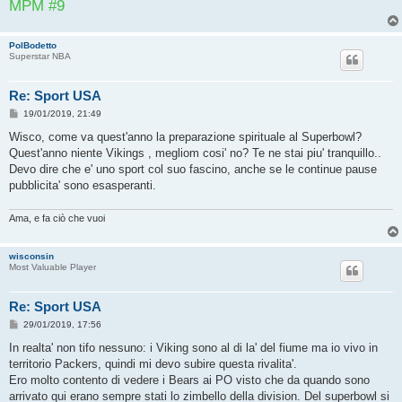
MPM #9
PolBodetto
Superstar NBA
Re: Sport USA
M
19/01/2019, 21:49
e
s
Wisco, come va quest'anno la preparazione spirituale al Superbowl?
s
Quest'anno niente Vikings , megliom cosi' no? Te ne stai piu' tranquillo..
a
g
Devo dire che e' uno sport col suo fascino, anche se le continue pause
g
pubblicita' sono esasperanti.
i
o
Ama, e fa ciò che vuoi
wisconsin
Most Valuable Player
Re: Sport USA
M
29/01/2019, 17:56
e
s
In realta' non tifo nessuno: i Viking sono al di la' del fiume ma io vivo in
s
territorio Packers, quindi mi devo subire questa rivalita'.
a
g
Ero molto contento di vedere i Bears ai PO visto che da quando sono
g
arrivato qui erano sempre stati lo zimbello della division. Del superbowl si
i