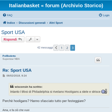
Italianbasket « forum (Archivio Storico)
FAQ
Login
Indice
Discussioni generali
Altri Sport
Sport USA
Rispondi
1
2
3
Precedente
42 messaggi
PolBodetto
Superstar NBA
Re: Sport USA
M
06/02/2018, 9:24
e
s
s
wisconsin ha scritto:
a
g
Intanto I tifosi di Philadelphia si rivelano Hooligans a stele e strisce
g
i
o
Perchè hooligans? Hanno sfasciato tutto per festeggiare?
Ama, e fa ciò che vuoi