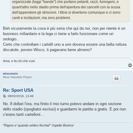
organizzate (leggi "bande") che portano petardi, razzi, fumogeni, e
quant'altro nello stadio prima dell'apertura dei cancelli con la scusa
dell'appendere gli striscioni. I tifosi si divertono comunque e ci sono
canti e incitazioni, ma zero problemi.
Beh sicuramente la cosa è più seria che qui da noi, non per niente è un
business miliardario e la lega ci tiene a farlo funzionare come un
orologio..
Certo che controllare i cartelli uno a uno doveva essere una bella rottura
discatole, povero Wisco, ti pagavano bene almeno?
Ama, e fa ciò che vuoi
wisconsin
Most Valuable Player
Re: Sport USA
M
08/02/2018, 13:48
e
s
No. 8 dollari l'ora, ma finito il mio turno potevo andare in ogni sezione
s
dello stadio (spogliatoi esclusi) e guardarmi le partite a gratis. E poi non
a
g
c'erano tanti cartelloni...
g
i
o
"Rigore e' quando arbitro fischia!"
Vujadin Boskov