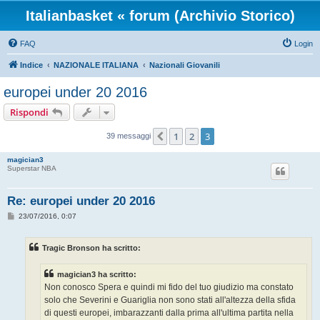
Italianbasket « forum (Archivio Storico)
FAQ
Login
Indice
NAZIONALE ITALIANA
Nazionali Giovanili
europei under 20 2016
Rispondi
1
2
3
Precedente
39 messaggi
magician3
Superstar NBA
Re: europei under 20 2016
M
23/07/2016, 0:07
e
s
s
Tragic Bronson ha scritto:
a
g
g
magician3 ha scritto:
i
o
Non conosco Spera e quindi mi fido del tuo giudizio ma constato
solo che Severini e Guariglia non sono stati all'altezza della sfida
di questi europei, imbarazzanti dalla prima all'ultima partita nella