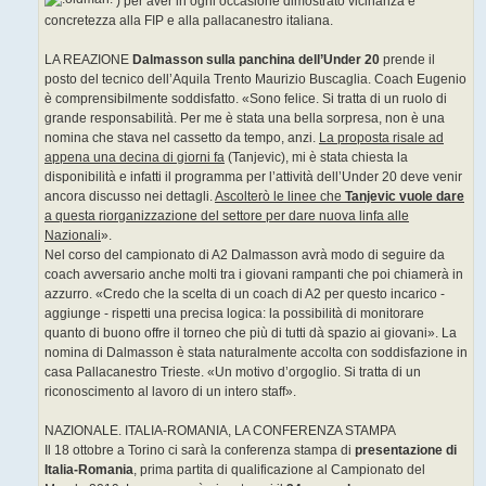
) per aver in ogni occasione dimostrato vicinanza e
concretezza alla FIP e alla pallacanestro italiana.
LA REAZIONE
Dalmasson sulla panchina dell’Under 20
prende il
posto del tecnico dell’Aquila Trento Maurizio Buscaglia. Coach Eugenio
è comprensibilmente soddisfatto. «Sono felice. Si tratta di un ruolo di
grande responsabilità. Per me è stata una bella sorpresa, non è una
nomina che stava nel cassetto da tempo, anzi.
La proposta risale ad
appena una decina di giorni fa
(Tanjevic), mi è stata chiesta la
disponibilità e infatti il programma per l’attività dell’Under 20 deve venir
ancora discusso nei dettagli.
Ascolterò le linee che
Tanjevic vuole dare
a questa riorganizzazione del settore per dare nuova linfa alle
Nazionali
».
Nel corso del campionato di A2 Dalmasson avrà modo di seguire da
coach avversario anche molti tra i giovani rampanti che poi chiamerà in
azzurro. «Credo che la scelta di un coach di A2 per questo incarico -
aggiunge - rispetti una precisa logica: la possibilità di monitorare
quanto di buono offre il torneo che più di tutti dà spazio ai giovani». La
nomina di Dalmasson è stata naturalmente accolta con soddisfazione in
casa Pallacanestro Trieste. «Un motivo d’orgoglio. Si tratta di un
riconoscimento al lavoro di un intero staff».
NAZIONALE. ITALIA-ROMANIA, LA CONFERENZA STAMPA
Il 18 ottobre a Torino ci sarà la conferenza stampa di
presentazione di
Italia-Romania
, prima partita di qualificazione al Campionato del