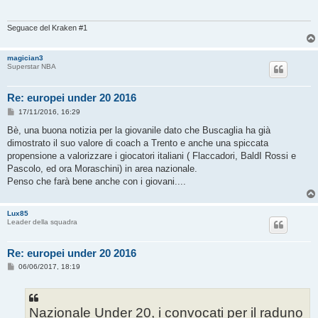
Seguace del Kraken #1
magician3
Superstar NBA
Re: europei under 20 2016
M
17/11/2016, 16:29
e
s
Bè, una buona notizia per la giovanile dato che Buscaglia ha già
s
dimostrato il suo valore di coach a Trento e anche una spiccata
a
g
propensione a valorizzare i giocatori italiani ( Flaccadori, BaldI Rossi e
g
Pascolo, ed ora Moraschini) in area nazionale.
i
o
Penso che farà bene anche con i giovani....
Lux85
Leader della squadra
Re: europei under 20 2016
M
06/06/2017, 18:19
e
s
s
a
g
Nazionale Under 20, i convocati per il raduno
g