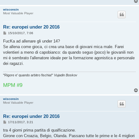
wisconsin
Most Valuable Player
Re: europei under 20 2016
M
15/10/2017, 7:06
e
s
FucKa ad allenare gli under 14?
s
Se allena come gioca, ci crea una base di giovani mica male. Farei
a
g
volentieri a meno di capobianco: da quando seguo (poco) le giovanili non
g
mi è sembrato l'allenatore ideale per la formazione agonistica e personale
i
o
dei ragazzi.
"Rigore e' quando arbitro fischia!"
Vujadin Boskov
MPM #9
wisconsin
Most Valuable Player
Re: europei under 20 2016
M
17/11/2017, 3:21
e
s
tra 4 giorni prima partita di qualficazione.
s
Girone con Croazia, Belgio, Olanda. Passano tutte le prime e le 4 migliori
a