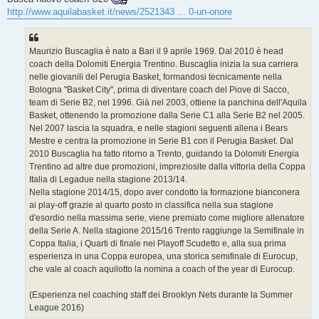
s
http://www.aquilabasket.it/news/2521343 ... 0-un-onore
a
g
g
i
o
Maurizio Buscaglia è nato a Bari il 9 aprile 1969. Dal 2010 è head
coach della Dolomiti Energia Trentino. Buscaglia inizia la sua carriera
nelle giovanili del Perugia Basket, formandosi tecnicamente nella
Bologna "Basket City", prima di diventare coach del Piove di Sacco,
team di Serie B2, nel 1996. Già nel 2003, ottiene la panchina dell'Aquila
Basket, ottenendo la promozione dalla Serie C1 alla Serie B2 nel 2005.
Nel 2007 lascia la squadra, e nelle stagioni seguenti allena i Bears
Mestre e centra la promozione in Serie B1 con il Perugia Basket. Dal
2010 Buscaglia ha fatto ritorno a Trento, guidando la Dolomiti Energia
Trentino ad altre due promozioni, impreziosite dalla vittoria della Coppa
Italia di Legadue nella stagione 2013/14.
Nella stagione 2014/15, dopo aver condotto la formazione bianconera
ai play-off grazie al quarto posto in classifica nella sua stagione
d'esordio nella massima serie, viene premiato come migliore allenatore
della Serie A. Nella stagione 2015/16 Trento raggiunge la Semifinale in
Coppa Italia, i Quarti di finale nei Playoff Scudetto e, alla sua prima
esperienza in una Coppa europea, una storica semifinale di Eurocup,
che vale al coach aquilotto la nomina a coach of the year di Eurocup.
(Esperienza nel coaching staff dei Brooklyn Nets durante la Summer
League 2016)