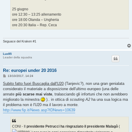
25 giugno
ore 12:30 – 13:25 allenamento
ore 18:00 Olanda – Ungheria
ore 20:30 Italia – Rep. Ceca
Seguace del Kraken #1
Lux85
Leader della squadra
Re: europei under 20 2016
M
13/10/2017, 14:24
e
s
Subito fatto fuori Buscaglia dall'U20
(Tanjevic?), non una gran genialata
s
considerato il materiale a disposizione dell'ultimo europeo (una delle
a
g
annate
più scarse mai viste
, tralasciando gli infortuni che non avrebbero
g
migliorato la minestra
).. in ottica di
scouting A2
ha una sua logica ma
i
o
il problema non è l'U20 ma il lavoro a monte.
http://www.fip.it/News.asp?IDNews=10639
CONI - Il
presidente Petrucci ha ringraziato il presidente Malagò
(