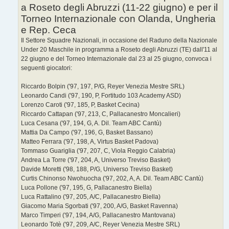
a Roseto degli Abruzzi (11-22 giugno) e per il
i
o
Torneo Internazionale con Olanda, Ungheria
e Rep. Ceca
Il Settore Squadre Nazionali, in occasione del Raduno della Nazionale
Under 20 Maschile in programma a Roseto degli Abruzzi (TE) dall'11 al
22 giugno e del Torneo Internazionale dal 23 al 25 giugno, convoca i
seguenti giocatori:
Riccardo Bolpin ('97, 197, P/G, Reyer Venezia Mestre SRL)
Leonardo Candi ('97, 190, P, Fortitudo 103 Academy ASD)
Lorenzo Caroti ('97, 185, P, Basket Cecina)
Riccardo Cattapan ('97, 213, C, Pallacanestro Moncalieri)
Luca Cesana ('97, 194, G, A. Dil. Team ABC Cantù)
Mattia Da Campo ('97, 196, G, Basket Bassano)
Matteo Ferrara ('97, 198, A, Virtus Basket Padova)
Tommaso Guariglia ('97, 207, C, Viola Reggio Calabria)
Andrea La Torre ('97, 204, A, Universo Treviso Basket)
Davide Moretti ('98, 188, P/G, Universo Treviso Basket)
Curtis Chinonso Nwohuocha ('97, 202, A, A. Dil. Team ABC Cantù)
Luca Pollone ('97, 195, G, Pallacanestro Biella)
Luca Rattalino ('97, 205, A/C, Pallacanestro Biella)
Giacomo Maria Sgorbati ('97, 200, A/G, Basket Ravenna)
Marco Timperi ('97, 194, A/G, Pallacanestro Mantovana)
Leonardo Totè ('97, 209, A/C, Reyer Venezia Mestre SRL)