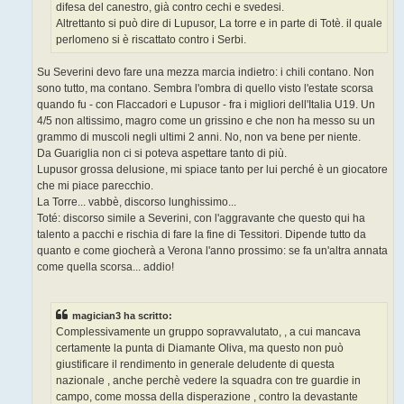
difesa del canestro, già contro cechi e svedesi.
Altrettanto si può dire di Lupusor, La torre e in parte di Totè. il quale
perlomeno si è riscattato contro i Serbi.
Su Severini devo fare una mezza marcia indietro: i chili contano. Non
sono tutto, ma contano. Sembra l'ombra di quello visto l'estate scorsa
quando fu - con Flaccadori e Lupusor - fra i migliori dell'Italia U19. Un
4/5 non altissimo, magro come un grissino e che non ha messo su un
grammo di muscoli negli ultimi 2 anni. No, non va bene per niente.
Da Guariglia non ci si poteva aspettare tanto di più.
Lupusor grossa delusione, mi spiace tanto per lui perché è un giocatore
che mi piace parecchio.
La Torre... vabbè, discorso lunghissimo...
Toté: discorso simile a Severini, con l'aggravante che questo qui ha
talento a pacchi e rischia di fare la fine di Tessitori. Dipende tutto da
quanto e come giocherà a Verona l'anno prossimo: se fa un'altra annata
come quella scorsa... addio!
magician3 ha scritto:
Complessivamente un gruppo sopravvalutato, , a cui mancava
certamente la punta di Diamante Oliva, ma questo non può
giustificare il rendimento in generale deludente di questa
nazionale , anche perchè vedere la squadra con tre guardie in
campo, come mossa della disperazione , contro la devastante