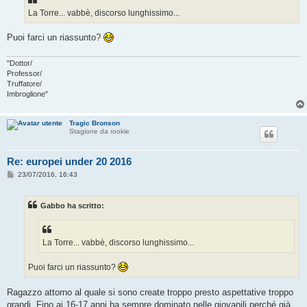
a
g
La Torre... vabbè, discorso lunghissimo...
g
i
o
Puoi farci un riassunto?
"Dottor/
Professor/
Truffatore/
Imbroglione"
Tragic Bronson
Stagione da rookie
Re: europei under 20 2016
M
23/07/2016, 16:43
e
s
s
Gabbo ha scritto:
a
g
g
i
o
La Torre... vabbè, discorso lunghissimo...
Puoi farci un riassunto?
Ragazzo attorno al quale si sono create troppo presto aspettative troppo
grandi. Fino ai 16-17 anni ha sempre dominato nelle giovanili perché già