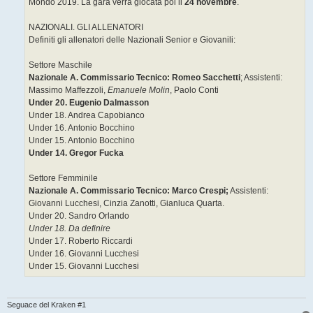
Mondo 2019. La gara verrà giocata poi il
24 novembre
.
NAZIONALI. GLI ALLENATORI
Definiti gli allenatori delle Nazionali Senior e Giovanili:
Settore Maschile
Nazionale A. Commissario Tecnico: Romeo Sacchetti
; Assistenti:
Massimo Maffezzoli,
Emanuele Molin
, Paolo Conti
Under 20. Eugenio Dalmasson
Under 18. Andrea Capobianco
Under 16. Antonio Bocchino
Under 15. Antonio Bocchino
Under 14. Gregor Fucka
Settore Femminile
Nazionale A. Commissario Tecnico: Marco Crespi;
Assistenti:
Giovanni Lucchesi, Cinzia Zanotti, Gianluca Quarta.
Under 20. Sandro Orlando
Under 18. Da definire
Under 17. Roberto Riccardi
Under 16. Giovanni Lucchesi
Under 15. Giovanni Lucchesi
Seguace del Kraken #1