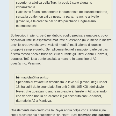
superiorità atletica della Turchia oggi, è stato alquanto
imbarazzante .
L'atletismo è una componente fondamentale del basket moderno,
senza la quale non vai da nessuna parte, neanche a livello
giovanile, e le carenze del nostro pacchetto lunghi erano
macrocospiche .
Sottoscrivo in pieno, però nel dubbio voglio precisare una cosa: trovo
'sopravvalutate' le aspettative maturate quest'anno (mi ci metto in mezzo
anch'io, credevo che avrei visto di meglio) ma il talento di questo
gruppo è sempre quello. Semplicemente, nella maggior parte dei casi,
è stato messo poco a frutto nei club durante gli ultimi 2 anni. Donzelli,
Lupusor, Toté: tutta gente lasciata a marcire in panchine di A2
quest'anno. Pessimo.
magician3 ha scritto:
Speriamo di trovare un rimedio tra le leve più giovani degli under
18, tra cui il da te segnalato Simioni( 2, 06, 105 KG) , del viavio
Reyer, che quest'anno andrà in prestito a Trieste in A2, sperando
che Venezia non lo bruci come è gia accaduto con Candussi,
ritornato in A2 a Mantova.
Onestamente non credo che la Reyer abbia colpe con Candussi, né
che il giocatore sia esattamente "bruciato".
Tutti dicevano che sarebbe