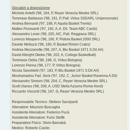
Giocatori a disposizione
Michele Antelli ('98, 184, P, Reyer Venezia Mestre SRL)
Tommaso Baldasso ('98, 191, P, Pall. Virtus SSDARL Unipersonale)
Andrea Bernardi ('97, 188, P, Aquila Basket Trento)
Matteo Fioravanti ('97, 192, A, A. Dil. Team ABC Cantù)
Alessandro Lever ('98, 205, A/C, Pall. Reggiana SRL)
Lorenzo Maspero ('98, 180, P, Pistoia Basket 2000 SRL)
Davide Melluzzi ('98, 180, P, Basket Rimini Crabs)
Andrea Mezzanotte ('98, 207, A, Blu Basket 1971 S.Dil.Arl)
David Albright Okeke ('98, 202, A, College Basketball)
Tommaso Oxilia ('98, 198, G, Virtus Bologna)
Lorenzo Penna ('98, 177, P, Virtus Bologna)
Nicola Savoldelli ('97, 183, P, Blu Basket 1971 S.Dil.Arl)
Mouhamadou Fad. Seck ('97, 192, C, Junior Basket Ravenna A.Dil)
Alessandro Simioni ('98, 204, C, Reyer Venezia Mestre SRL)
Scott Ulaneo ('98, 206, A, USD Stella Azzurra Roma-Nord)
Riccardo Visconti ('98, 197, G, Reyer Venezia Mestre SRL)
Responsabile Tecnico: Stefano Sacripanti
Allenatore: Maurizio Buscaglia
Assistente Allenatore: Federico Fucà
Assistente Allenatore: Furio Steffè
Preparatore Fisico: Silvio Barnabà
Medico: Roberto Ciardo