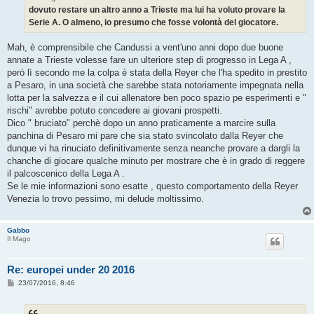
dovuto restare un altro anno a Trieste ma lui ha voluto provare la
Serie A. O almeno, io presumo che fosse volontà del giocatore.
Mah, è comprensibile che Candussi a vent'uno anni dopo due buone
annate a Trieste volesse fare un ulteriore step di progresso in Lega A ,
però lì secondo me la colpa è stata della Reyer che l'ha spedito in prestito
a Pesaro, in una società che sarebbe stata notoriamente impegnata nella
lotta per la salvezza e il cui allenatore ben poco spazio pe esperimenti e "
rischi" avrebbe potuto concedere ai giovani prospetti.
Dico " bruciato" perchè dopo un anno praticamente a marcire sulla
panchina di Pesaro mi pare che sia stato svincolato dalla Reyer che
dunque vi ha rinuciato definitivamente senza neanche provare a dargli la
chanche di giocare qualche minuto per mostrare che è in grado di reggere
il palcoscenico della Lega A .
Se le mie informazioni sono esatte , questo comportamento della Reyer
Venezia lo trovo pessimo, mi delude moltissimo.
Gabbo
Il Mago
Re: europei under 20 2016
M
23/07/2016, 8:46
e
s
s