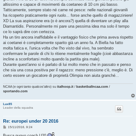
altissimo e capace di movimenti da coetaneo di 10 cm più basso.
Tatticamente, sempre stato né carne né pesce: nelle nazionali giovanili
ha ricoperto praticamente ogni ruolo... forse anche quello di magazziniere!
XD La sua aspirazione era (o è ancora?) quella di diventare un play alla
Diamantidis. Personalmente mi pare una pessima idea ma solo il tempo
ce lo saprà dire con certezza.
Ha un tiro ancora inaffidabile e il vantaggio fisico che prima aveva rispetto
ai coetanei è completamente sparito già un anno fa. A Biella ha fatto
molta fatica e, l'unica volta che l'ho visto dal vivo, ha sembrato
confermare le parole di chi lo ritiene mentalmente fragile (cioè abbastanza
incline a sconfortarsi molto quando la partita gira male).
Durante quest'anno si è parlato di lui molto meno che in passato e penso
che sia una cosa positiva per il ragazzo: meno pressione c'è, meglio è. Di
certo essere un giocatore di proprietà Olimpia non aiuta granché...
NCAA (e ogni tanto qualcos'altro) su
italhoop.it
/
basketballncaa.com
/
sportando.com
Lux85
Leader della squadra
Re: europei under 20 2016
M
15/11/2016, 9:24
e
s
Busca nuovo coach U20