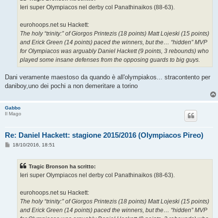
g
Ieri super Olympiacos nel derby col Panathinaikos (88-63).
g
i
o
eurohoops.net su Hackett:
The holy “trinity:” of Giorgos Printezis (18 points) Matt Lojeski (15 points)
and Erick Green (14 points) paced the winners, but the… “hidden” MVP
for Olympiacos was arguably Daniel Hackett (9 points, 3 rebounds) who
played some insane defenses from the opposing guards to big guys.
Dani veramente maestoso da quando è all'olympiakos... stracontento per
daniboy,uno dei pochi a non demeritare a torino
Gabbo
Il Mago
Re: Daniel Hackett: stagione 2015/2016 (Olympiacos Pireo)
M
18/10/2016, 18:51
e
s
s
Tragic Bronson ha scritto:
a
g
Ieri super Olympiacos nel derby col Panathinaikos (88-63).
g
i
o
eurohoops.net su Hackett:
The holy “trinity:” of Giorgos Printezis (18 points) Matt Lojeski (15 points)
and Erick Green (14 points) paced the winners, but the… “hidden” MVP