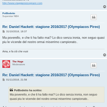
http://www.viaggiareesognare.com
PolBodetto
Superstar NBA
Re: Daniel Hackett: stagione 2016/2017 (Olympiacos Pireo)
M
31/10/2016, 18:37
e
s
Ma poverello, e che ti ha fatto mai? Lo dico senza ironia, non seguo quasi
s
piu le vicende del nostro ormai miserrimo campionato..
a
g
g
i
Ama, e fa ciò che vuoi
o
The Huge
Moderatore
Re: Daniel Hackett: stagione 2016/2017 (Olympiacos Pireo)
M
01/11/2016, 21:58
e
s
s
PolBodetto ha scritto:
a
g
Ma poverello, e che ti ha fatto mai? Lo dico senza ironia, non seguo
g
quasi piu le vicende del nostro ormai miserrimo campionato..
i
o