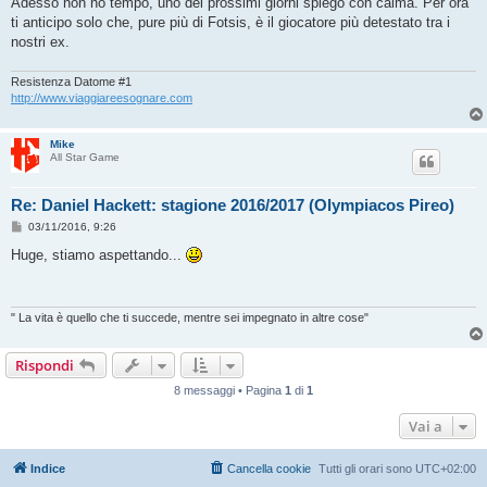
Adesso non ho tempo, uno dei prossimi giorni spiego con calma. Per ora
ti anticipo solo che, pure più di Fotsis, è il giocatore più detestato tra i
nostri ex.
Resistenza Datome #1
http://www.viaggiareesognare.com
Mike
All Star Game
Re: Daniel Hackett: stagione 2016/2017 (Olympiacos Pireo)
M
03/11/2016, 9:26
e
s
Huge, stiamo aspettando...
s
a
g
g
i
" La vita è quello che ti succede, mentre sei impegnato in altre cose"
o
Rispondi
8 messaggi • Pagina
1
di
1
Vai a
Indice
Cancella cookie
Tutti gli orari sono
UTC+02:00