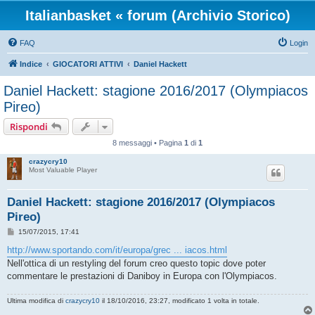
Italianbasket « forum (Archivio Storico)
FAQ
Login
Indice
GIOCATORI ATTIVI
Daniel Hackett
Daniel Hackett: stagione 2016/2017 (Olympiacos
Pireo)
Rispondi
8 messaggi • Pagina
1
di
1
crazycry10
Most Valuable Player
Daniel Hackett: stagione 2016/2017 (Olympiacos
Pireo)
M
15/07/2015, 17:41
e
s
http://www.sportando.com/it/europa/grec ... iacos.html
s
Nell'ottica di un restyling del forum creo questo topic dove poter
a
g
commentare le prestazioni di Daniboy in Europa con l'Olympiacos.
g
i
o
Ultima modifica di
crazycry10
il 18/10/2016, 23:27, modificato 1 volta in totale.