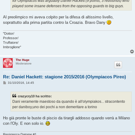
for Olympiacos was arguably Daniel Hackett (9 points, 3 rebounds) who
played some insane defenses from the opposing guards to big guys.
Al preolimpico mi aveva colpito per la difesa di altissimo livello,
soprattutto alla prima partita contro la Croazia. Bravo Dany
"Dottor/
Professor/
Truffatore/
Imbroglione"
The Huge
Moderatore
Re: Daniel Hackett: stagione 2015/2016 (Olympiacos Pireo)
M
31/10/2016, 14:45
e
s
s
crazycry10 ha scritto:
a
g
Dani veramente maestoso da quando è all'olympiakos... stracontento
g
per daniboy,uno dei pochi a non demeritare a torino
i
o
Ho già pronte le buste di piscio da tirargli addosso quando verrà a Milano
con l'Oly. E non solo io.
Resistenza Datome #1