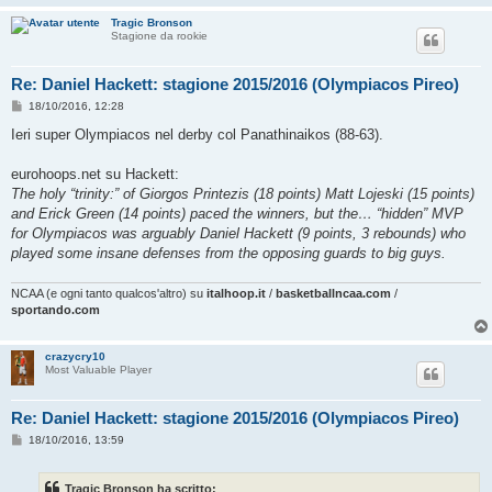
Tragic Bronson
Stagione da rookie
Re: Daniel Hackett: stagione 2015/2016 (Olympiacos Pireo)
M
18/10/2016, 12:28
e
s
Ieri super Olympiacos nel derby col Panathinaikos (88-63).
s
a
g
eurohoops.net su Hackett:
g
The holy “trinity:” of Giorgos Printezis (18 points) Matt Lojeski (15 points)
i
o
and Erick Green (14 points) paced the winners, but the… “hidden” MVP
for Olympiacos was arguably Daniel Hackett (9 points, 3 rebounds) who
played some insane defenses from the opposing guards to big guys.
NCAA (e ogni tanto qualcos'altro) su
italhoop.it
/
basketballncaa.com
/
sportando.com
crazycry10
Most Valuable Player
Re: Daniel Hackett: stagione 2015/2016 (Olympiacos Pireo)
M
18/10/2016, 13:59
e
s
s
Tragic Bronson ha scritto:
a