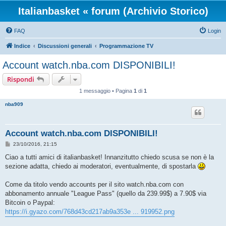
Italianbasket « forum (Archivio Storico)
FAQ
Login
Indice
Discussioni generali
Programmazione TV
Account watch.nba.com DISPONIBILI!
Rispondi
1 messaggio • Pagina
1
di
1
nba909
Account watch.nba.com DISPONIBILI!
M
23/10/2016, 21:15
e
s
Ciao a tutti amici di italianbasket! Innanzitutto chiedo scusa se non è la
s
sezione adatta, chiedo ai moderatori, eventualmente, di spostarla
a
g
g
Come da titolo vendo accounts per il sito watch.nba.com con
i
o
abbonamento annuale "League Pass" (quello da 239.99$) a 7.90$ via
Bitcoin o Paypal:
https://i.gyazo.com/768d43cd217ab9a353e ... 919952.png