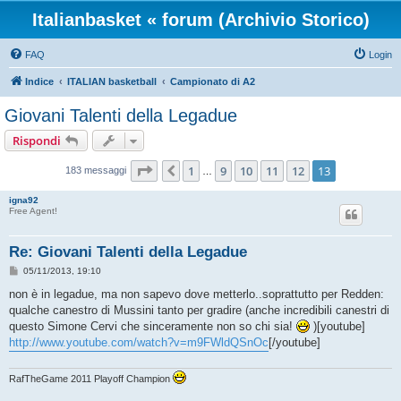
Italianbasket « forum (Archivio Storico)
FAQ
Login
Indice
ITALIAN basketball
Campionato di A2
Giovani Talenti della Legadue
Rispondi
Pagina
13
di
13
1
9
10
11
12
13
Precedente
183 messaggi
…
igna92
Free Agent!
Re: Giovani Talenti della Legadue
M
05/11/2013, 19:10
e
s
non è in legadue, ma non sapevo dove metterlo..soprattutto per Redden:
s
qualche canestro di Mussini tanto per gradire (anche incredibili canestri di
a
g
questo Simone Cervi che sinceramente non so chi sia!
)[youtube]
g
http://www.youtube.com/watch?v=m9FWldQSnOc
[/youtube]
i
o
RafTheGame 2011 Playoff Champion