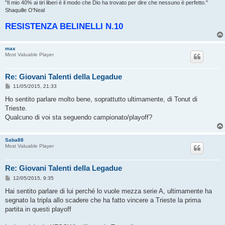
"‎Il mio 40% ai tiri liberi è il modo che Dio ha trovato per dire che nessuno è perfetto."
Shaquille O'Neal
RESISTENZA BELINELLI N.10
max
Most Valuable Player
Re: Giovani Talenti della Legadue
M
11/05/2015, 21:33
e
s
Ho sentito parlare molto bene, soprattutto ultimamente, di Tonut di
s
Trieste.
a
g
Qualcuno di voi sta seguendo campionato/playoff?
g
i
o
Saba88
Most Valuable Player
Re: Giovani Talenti della Legadue
M
12/05/2015, 9:35
e
s
Hai sentito parlare di lui perché lo vuole mezza serie A, ultimamente ha
s
segnato la tripla allo scadere che ha fatto vincere a Trieste la prima
a
g
partita in questi playoff
g
i