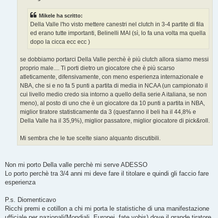
g
g
Mikele ha scritto:
i
o
Della Valle l'ho visto mettere canestri nel clutch in 3-4 partite di fila
ed erano tutte importanti, Belinelli MAI (sì, lo fa una volta ma quella
dopo la cicca ecc ecc )
se dobbiamo portarci Della Valle perchè è più clutch allora siamo messi
proprio male.... Ti porti dietro un giocatore che è più scarso
atleticamente, difensivamente, con meno esperienza internazionale e
NBA, che si e no fa 5 punti a partita di media in NCAA (un campionato il
cui livello medio credo sia intorno a quello della serie A italiana, se non
meno), al posto di uno che è un giocatore da 10 punti a partita in NBA,
miglior tiratore statisticamente da 3 (quest'anno il beli ha il 44,8% e
Della Valle ha il 35,9%), miglior passatore, miglior giocatore di pick&roll.
Mi sembra che le tue scelte siano alquanto discutibili.
Non mi porto Della valle perchè mi serve ADESSO
Lo porto perchè tra 3/4 anni mi deve fare il titolare e quindi gli faccio fare
esperienza
P.s. Diomenticavo
Ricchi premi e cotillon a chi mi porta le statistiche di una manifestazione
ufficiale per nazionali(Mondiali, Europei, fate vobis) dove il grande tiratore