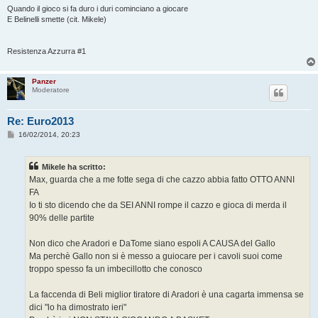
Quando il gioco si fa duro i duri cominciano a giocare
E Belinelli smette (cit. Mikele)
Resistenza Azzurra #1
Panzer
Moderatore
Re: Euro2013
M
16/02/2014, 20:23
e
s
s
Mikele ha scritto:
a
g
Max, guarda che a me fotte sega di che cazzo abbia fatto OTTO ANNI
g
FA
i
o
Io ti sto dicendo che da SEI ANNI rompe il cazzo e gioca di merda il
90% delle partite
Non dico che Aradori e DaTome siano espoli A CAUSA del Gallo
Ma perchè Gallo non si è messo a guiocare per i cavoli suoi come
troppo spesso fa un imbecillotto che conosco
La faccenda di Beli miglior tiratore di Aradori è una cagarta immensa se
dici "lo ha dimostrato ieri"