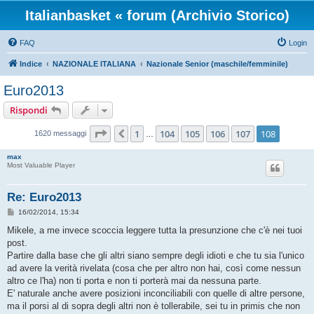
Italianbasket « forum (Archivio Storico)
FAQ
Login
Indice
NAZIONALE ITALIANA
Nazionale Senior (maschile/femminile)
Euro2013
Rispondi
Pagina
108
di
108
1
104
105
106
107
108
Precedente
1620 messaggi
…
max
Most Valuable Player
Re: Euro2013
M
16/02/2014, 15:34
e
s
Mikele, a me invece scoccia leggere tutta la presunzione che c'è nei tuoi
s
post.
a
g
Partire dalla base che gli altri siano sempre degli idioti e che tu sia l'unico
g
ad avere la verità rivelata (cosa che per altro non hai, così come nessun
i
o
altro ce l'ha) non ti porta e non ti porterà mai da nessuna parte.
E' naturale anche avere posizioni inconciliabili con quelle di altre persone,
ma il porsi al di sopra degli altri non è tollerabile, sei tu in primis che non