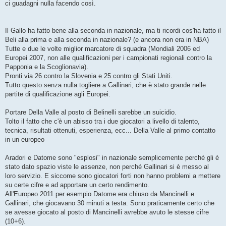
ci guadagni nulla facendo così.
Il Gallo ha fatto bene alla seconda in nazionale, ma ti ricordi cos'ha fatto il
Beli alla prima e alla seconda in nazionale? (e ancora non era in NBA)
Tutte e due le volte miglior marcatore di squadra (Mondiali 2006 ed
Europei 2007, non alle qualificazioni per i campionati regionali contro la
Papponia e la Scoglionavia).
Pronti via 26 contro la Slovenia e 25 contro gli Stati Uniti.
Tutto questo senza nulla togliere a Gallinari, che è stato grande nelle
partite di qualificazione agli Europei.
Portare Della Valle al posto di Belinelli sarebbe un suicidio.
Tolto il fatto che c'è un abisso tra i due giocatori a livello di talento,
tecnica, risultati ottenuti, esperienza, ecc... Della Valle al primo contatto
in un europeo
Aradori e Datome sono "esplosi" in nazionale semplicemente perché gli è
stato dato spazio viste le assenze, non perché Gallinari si è messo al
loro servizio. E siccome sono giocatori forti non hanno problemi a mettere
su certe cifre e ad apportare un certo rendimento.
All'Europeo 2011 per esempio Datome era chiuso da Mancinelli e
Gallinari, che giocavano 30 minuti a testa. Sono praticamente certo che
se avesse giocato al posto di Mancinelli avrebbe avuto le stesse cifre
(10+6).