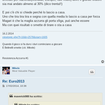
sia mai andato almeno al 30% (dico trenta!!)
E poi c'è chi si chiede perchè lo lascio a casa.
Uno che tira tira tira e segna con quella media lo lascio a casa per forza
Magari è che la maglia azzurra gli porta sfiga, può anche essere
Ma con quei risultati o smette di tirare o sta a casa
16.2.2014
viewtopic.php?f=16&t=2578&start=1605
Quando il gioco si fa duro i duri cominciano a giocare
E Belinelli smette (cit. Mikele)
Resistenza Azzurra #1
Mikele
Most Valuable Player
Re: Euro2013
M
17/02/2014, 10:36
e
s
s
maverick988 ha scritto:
a
g
g
Mikele ha scritto: