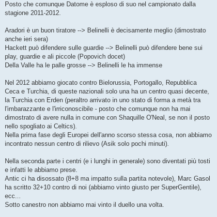
Posto che comunque Datome è esploso di suo nel campionato dalla
stagione 2011-2012.
Aradori è un buon tiratore --> Belinelli è decisamente meglio (dimostrato
anche ieri sera)
Hackett può difendere sulle guardie --> Belinelli può difendere bene sui
play, guardie e ali piccole (Popovich docet)
Della Valle ha le palle grosse --> Belinelli le ha immense
Nel 2012 abbiamo giocato contro Bielorussia, Portogallo, Repubblica
Ceca e Turchia, di queste nazionali solo una ha un centro quasi decente,
la Turchia con Erden (peraltro arrivato in uno stato di forma a metà tra
l'imbarazzante e l'irriconoscibile - posto che comunque non ha mai
dimostrato di avere nulla in comune con Shaquille O'Neal, se non il posto
nello spogliato ai Celtics).
Nella prima fase degli Europei dell'anno scorso stessa cosa, non abbiamo
incontrato nessun centro di rilievo (Asik solo pochi minuti).
Nella seconda parte i centri (e i lunghi in generale) sono diventati più tosti
e infatti le abbiamo prese.
Antic ci ha disossato (8+8 ma impatto sulla partita notevole), Marc Gasol
ha scritto 32+10 contro di noi (abbiamo vinto giusto per SuperGentile),
ecc...
Sotto canestro non abbiamo mai vinto il duello una volta.