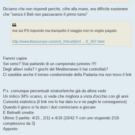
g
i
o
Diciamo che non rispondi perchè, cifre alla mano, era difficile sostenere
che "senza il Beli non passavamo il primo turno"
ma sul PS rispondo ma tranquillo il viaggio non lo voglio pagato.
http://www.fibaeurope.com/cid_KNce8jInH ... D_307.html
Fammi capire
Sei serio? Stai parlando di un campionato juniores !!!!
Degli allievi nulla? I giochi del Mediterraneo li hai controllati?
Ci sarebbe anche il torneo condominiale della Padania ma non trovo il link
P.s. comunque percentuali stratosferiche già da allora vedo
Un mitico 34% scarso, si vede che migliora a vista d'occhio con gli anni
Curiosità statistica (il link me lo hai dato tu e ne paghi le conseguenze)
Quando il gioco si fa duro i duri cominciano a giocare
E Belinelli smette
Ultime 3 partite: 4/15 , 2/11 e 4/16 (10/42 !! con uno stupendo 2/16
complessivo da 3)
Appunto