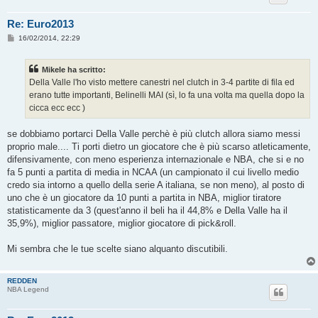
Re: Euro2013
M
16/02/2014, 22:29
e
s
s
Mikele ha scritto:
a
g
Della Valle l'ho visto mettere canestri nel clutch in 3-4 partite di fila ed
g
erano tutte importanti, Belinelli MAI (sì, lo fa una volta ma quella dopo la
i
o
cicca ecc ecc )
se dobbiamo portarci Della Valle perchè è più clutch allora siamo messi
proprio male.... Ti porti dietro un giocatore che è più scarso atleticamente,
difensivamente, con meno esperienza internazionale e NBA, che si e no
fa 5 punti a partita di media in NCAA (un campionato il cui livello medio
credo sia intorno a quello della serie A italiana, se non meno), al posto di
uno che è un giocatore da 10 punti a partita in NBA, miglior tiratore
statisticamente da 3 (quest'anno il beli ha il 44,8% e Della Valle ha il
35,9%), miglior passatore, miglior giocatore di pick&roll.
Mi sembra che le tue scelte siano alquanto discutibili.
REDDEN
NBA Legend