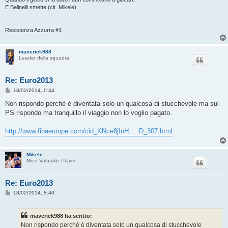
E Belinelli smette (cit. Mikele)
Resistenza Azzurra #1
maverick988
Leader della squadra
Re: Euro2013
M
18/02/2014, 0:44
e
s
Non rispondo perchè è diventata solo un qualcosa di stucchevole ma sul
s
PS rispondo ma tranquillo il viaggio non lo voglio pagato.
a
g
g
http://www.fibaeurope.com/cid_KNce8jInH ... D_307.html
i
o
Mikele
Most Valuable Player
Re: Euro2013
M
18/02/2014, 8:40
e
s
s
maverick988 ha scritto:
a
g
Non rispondo perchè è diventata solo un qualcosa di stucchevole