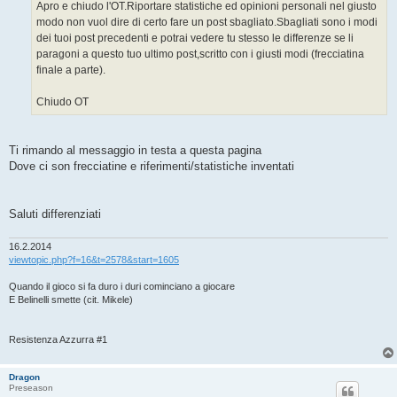
g
Apro e chiudo l'OT.Riportare statistiche ed opinioni personali nel giusto
g
modo non vuol dire di certo fare un post sbagliato.Sbagliati sono i modi
i
o
dei tuoi post precedenti e potrai vedere tu stesso le differenze se li
paragoni a questo tuo ultimo post,scritto con i giusti modi (frecciatina
finale a parte).
Chiudo OT
Ti rimando al messaggio in testa a questa pagina
Dove ci son frecciatine e riferimenti/statistiche inventati
Saluti differenziati
16.2.2014
viewtopic.php?f=16&t=2578&start=1605
Quando il gioco si fa duro i duri cominciano a giocare
E Belinelli smette (cit. Mikele)
Resistenza Azzurra #1
Dragon
Preseason