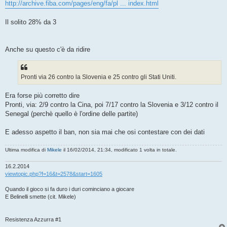
http://archive.fiba.com/pages/eng/fa/pl ... index.html
Il solito 28% da 3
Anche su questo c'è da ridire
Pronti via 26 contro la Slovenia e 25 contro gli Stati Uniti.
Era forse più corretto dire
Pronti, via: 2/9 contro la Cina, poi 7/17 contro la Slovenia e 3/12 contro il
Senegal (perchè quello è l'ordine delle partite)
E adesso aspetto il ban, non sia mai che osi contestare con dei dati
Ultima modifica di
Mikele
il 16/02/2014, 21:34, modificato 1 volta in totale.
16.2.2014
viewtopic.php?f=16&t=2578&start=1605
Quando il gioco si fa duro i duri cominciano a giocare
E Belinelli smette (cit. Mikele)
Resistenza Azzurra #1