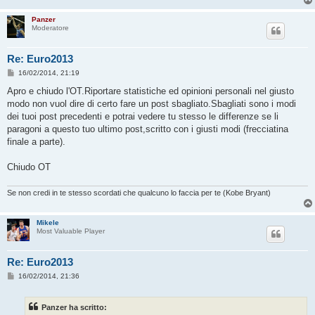
Panzer
Moderatore
Re: Euro2013
M
16/02/2014, 21:19
e
s
Apro e chiudo l'OT.Riportare statistiche ed opinioni personali nel giusto
s
modo non vuol dire di certo fare un post sbagliato.Sbagliati sono i modi
a
g
dei tuoi post precedenti e potrai vedere tu stesso le differenze se li
g
paragoni a questo tuo ultimo post,scritto con i giusti modi (frecciatina
i
o
finale a parte).
Chiudo OT
Se non credi in te stesso scordati che qualcuno lo faccia per te (Kobe Bryant)
Mikele
Most Valuable Player
Re: Euro2013
M
16/02/2014, 21:36
e
s
s
Panzer ha scritto:
a