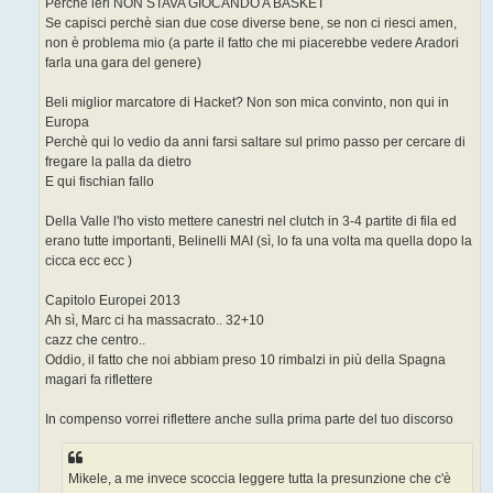
Perchè ieri NON STAVA GIOCANDO A BASKET
Se capisci perchè sian due cose diverse bene, se non ci riesci amen,
non è problema mio (a parte il fatto che mi piacerebbe vedere Aradori
farla una gara del genere)
Beli miglior marcatore di Hacket? Non son mica convinto, non qui in
Europa
Perchè qui lo vedio da anni farsi saltare sul primo passo per cercare di
fregare la palla da dietro
E qui fischian fallo
Della Valle l'ho visto mettere canestri nel clutch in 3-4 partite di fila ed
erano tutte importanti, Belinelli MAI (sì, lo fa una volta ma quella dopo la
cicca ecc ecc )
Capitolo Europei 2013
Ah sì, Marc ci ha massacrato.. 32+10
cazz che centro..
Oddio, il fatto che noi abbiam preso 10 rimbalzi in più della Spagna
magari fa riflettere
In compenso vorrei riflettere anche sulla prima parte del tuo discorso
Mikele, a me invece scoccia leggere tutta la presunzione che c'è