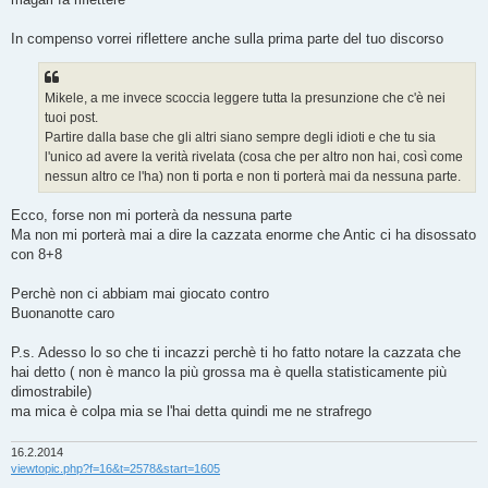
In compenso vorrei riflettere anche sulla prima parte del tuo discorso
Mikele, a me invece scoccia leggere tutta la presunzione che c'è nei
tuoi post.
Partire dalla base che gli altri siano sempre degli idioti e che tu sia
l'unico ad avere la verità rivelata (cosa che per altro non hai, così come
nessun altro ce l'ha) non ti porta e non ti porterà mai da nessuna parte.
Ecco, forse non mi porterà da nessuna parte
Ma non mi porterà mai a dire la cazzata enorme che Antic ci ha disossato
con 8+8
Perchè non ci abbiam mai giocato contro
Buonanotte caro
P.s. Adesso lo so che ti incazzi perchè ti ho fatto notare la cazzata che
hai detto ( non è manco la più grossa ma è quella statisticamente più
dimostrabile)
ma mica è colpa mia se l'hai detta quindi me ne strafrego
16.2.2014
viewtopic.php?f=16&t=2578&start=1605