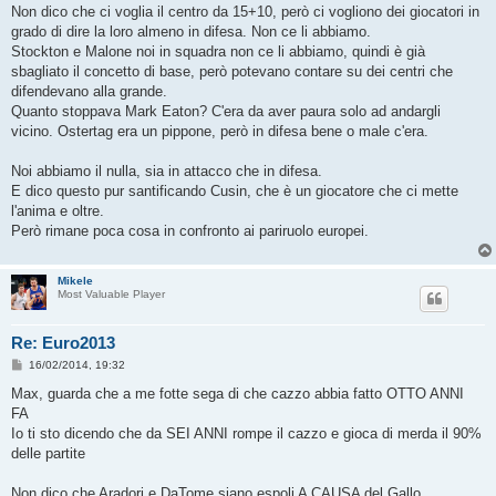
Non dico che ci voglia il centro da 15+10, però ci vogliono dei giocatori in
grado di dire la loro almeno in difesa. Non ce li abbiamo.
Stockton e Malone noi in squadra non ce li abbiamo, quindi è già
sbagliato il concetto di base, però potevano contare su dei centri che
difendevano alla grande.
Quanto stoppava Mark Eaton? C'era da aver paura solo ad andargli
vicino. Ostertag era un pippone, però in difesa bene o male c'era.
Noi abbiamo il nulla, sia in attacco che in difesa.
E dico questo pur santificando Cusin, che è un giocatore che ci mette
l'anima e oltre.
Però rimane poca cosa in confronto ai pariruolo europei.
Mikele
Most Valuable Player
Re: Euro2013
M
16/02/2014, 19:32
e
s
Max, guarda che a me fotte sega di che cazzo abbia fatto OTTO ANNI
s
FA
a
g
Io ti sto dicendo che da SEI ANNI rompe il cazzo e gioca di merda il 90%
g
delle partite
i
o
Non dico che Aradori e DaTome siano espoli A CAUSA del Gallo