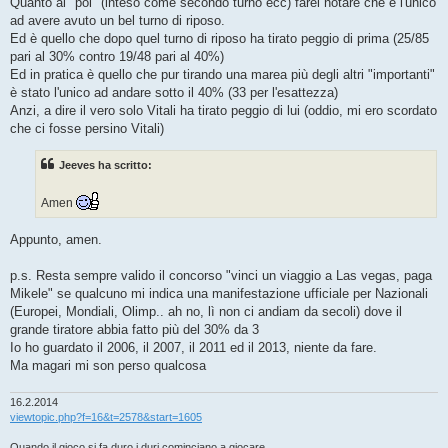
Quanto al "poi" (inteso come secondo turno ecc) farei notare che è l'unico
ad avere avuto un bel turno di riposo.
Ed è quello che dopo quel turno di riposo ha tirato peggio di prima (25/85
pari al 30% contro 19/48 pari al 40%)
Ed in pratica è quello che pur tirando una marea più degli altri "importanti"
è stato l'unico ad andare sotto il 40% (33 per l'esattezza)
Anzi, a dire il vero solo Vitali ha tirato peggio di lui (oddio, mi ero scordato
che ci fosse persino Vitali)
Jeeves ha scritto:
Amen
Appunto, amen.
p.s. Resta sempre valido il concorso "vinci un viaggio a Las vegas, paga
Mikele" se qualcuno mi indica una manifestazione ufficiale per Nazionali
(Europei, Mondiali, Olimp.. ah no, lì non ci andiam da secoli) dove il
grande tiratore abbia fatto più del 30% da 3
Io ho guardato il 2006, il 2007, il 2011 ed il 2013, niente da fare.
Ma magari mi son perso qualcosa
16.2.2014
viewtopic.php?f=16&t=2578&start=1605
Quando il gioco si fa duro i duri cominciano a giocare