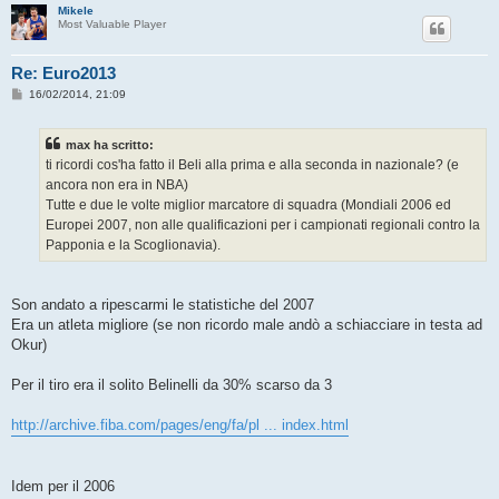
Mikele
Most Valuable Player
Re: Euro2013
M
16/02/2014, 21:09
e
s
s
max ha scritto:
a
g
ti ricordi cos'ha fatto il Beli alla prima e alla seconda in nazionale? (e
g
ancora non era in NBA)
i
o
Tutte e due le volte miglior marcatore di squadra (Mondiali 2006 ed
Europei 2007, non alle qualificazioni per i campionati regionali contro la
Papponia e la Scoglionavia).
Son andato a ripescarmi le statistiche del 2007
Era un atleta migliore (se non ricordo male andò a schiacciare in testa ad
Okur)
Per il tiro era il solito Belinelli da 30% scarso da 3
http://archive.fiba.com/pages/eng/fa/pl ... index.html
Idem per il 2006