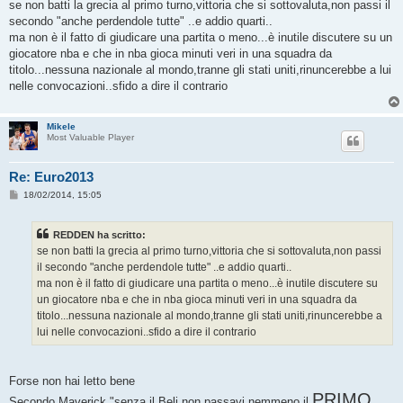
s
se non batti la grecia al primo turno,vittoria che si sottovaluta,non passi il
s
secondo "anche perdendole tutte" ..e addio quarti..
a
g
ma non è il fatto di giudicare una partita o meno...è inutile discutere su un
g
giocatore nba e che in nba gioca minuti veri in una squadra da
i
o
titolo...nessuna nazionale al mondo,tranne gli stati uniti,rinuncerebbe a lui
nelle convocazioni..sfido a dire il contrario
Mikele
Most Valuable Player
Re: Euro2013
M
18/02/2014, 15:05
e
s
s
REDDEN ha scritto:
a
g
se non batti la grecia al primo turno,vittoria che si sottovaluta,non passi
g
il secondo "anche perdendole tutte" ..e addio quarti..
i
o
ma non è il fatto di giudicare una partita o meno...è inutile discutere su
un giocatore nba e che in nba gioca minuti veri in una squadra da
titolo...nessuna nazionale al mondo,tranne gli stati uniti,rinuncerebbe a
lui nelle convocazioni..sfido a dire il contrario
Forse non hai letto bene
PRIMO
Secondo Maverick "senza il Beli non passavi nemmeno il