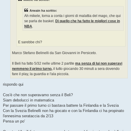
i
o
Arwain ha scritto:
Ah mikele, torna a conta i giorni di malattia del mago, che qui
se parla de basket.
Di quello che ha fatto le migliori cose in
NBA
.
E sarebbe chi?
Marco Stefano Belinelli da San Giovanni in Persiceto.
Il Beli ha fatto 5/32 nelle ultime 2 partite
ma senza di lui non superavi
nemmeno il primo turno,
il tutto giocando 30 minuti a sera dovendo
fare il play, la guardia e l'ala piccola.
rispondo qui
Cos'è che non superavamo senza il Beli?
Siam debolucci in matematica
Per passare il primo turno ci bastava battere la Finlandia e la Svezia
Con la Svezia Belinelli non ha giocato e con la Finlandia ci ha propinato
l'ennesima serataccia da 2/13
Pensa un po'