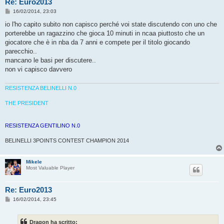
Re: Euro2013
M
16/02/2014, 23:03
e
s
io l'ho capito subito non capisco perché voi state discutendo con uno che
s
porterebbe un ragazzino che gioca 10 minuti in ncaa piuttosto che un
a
g
giocatore che è in nba da 7 anni e compete per il titolo giocando
g
parecchio..
i
o
mancano le basi per discutere..
non vi capisco davvero
RESISTENZA BELINELLI N.0
THE PRESIDENT
RESISTENZA GENTILINO N.0
BELINELLI 3POINTS CONTEST CHAMPION 2014
Mikele
Most Valuable Player
Re: Euro2013
M
16/02/2014, 23:45
e
s
s
Dragon ha scritto:
a