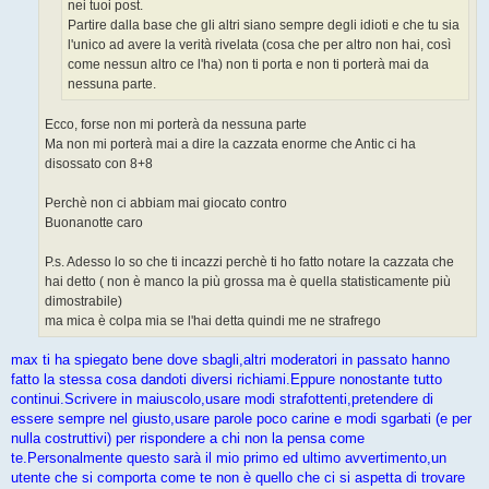
nei tuoi post.
Partire dalla base che gli altri siano sempre degli idioti e che tu sia
l'unico ad avere la verità rivelata (cosa che per altro non hai, così
come nessun altro ce l'ha) non ti porta e non ti porterà mai da
nessuna parte.
Ecco, forse non mi porterà da nessuna parte
Ma non mi porterà mai a dire la cazzata enorme che Antic ci ha
disossato con 8+8
Perchè non ci abbiam mai giocato contro
Buonanotte caro
P.s. Adesso lo so che ti incazzi perchè ti ho fatto notare la cazzata che
hai detto ( non è manco la più grossa ma è quella statisticamente più
dimostrabile)
ma mica è colpa mia se l'hai detta quindi me ne strafrego
max ti ha spiegato bene dove sbagli,altri moderatori in passato hanno
fatto la stessa cosa dandoti diversi richiami.Eppure nonostante tutto
continui.Scrivere in maiuscolo,usare modi strafottenti,pretendere di
essere sempre nel giusto,usare parole poco carine e modi sgarbati (e per
nulla costruttivi) per rispondere a chi non la pensa come
te.Personalmente questo sarà il mio primo ed ultimo avvertimento,un
utente che si comporta come te non è quello che ci si aspetta di trovare