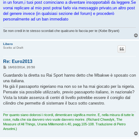
in un forum,i tuoi post cominciano a diventare insopportabili da leggere.Se
vorrai replicare al mio post potrai farlo via messaggio privato,un altro post
del genere invece (in qualsiasi sezione del forum) e procederò
personalmente ad un ban immediato
Se non credi in te stesso scordati che qualcuno lo faccia per te (Kobe Bryant)
Libero
Scelto al Draft
Re: Euro2013
M
16/02/2014, 20:50
e
s
Guardando la diretta su Rai Sport hanno detto che Mbakwe è sposato con
s
una italiana.
a
g
Ha già il passaporto nigeriano ma non so se ha mai giocato per la nigeria.
g
Pensate sia possibile utilizzarlo, previo passaporto italiano, in nazionale?
i
o
Vista la totale assenza di centri di livello potrebbe essere il coniglio dal
cilindro che permette di sistemare il buco sotto canestro.
Per quanto siano dolorosi i ricordi, dimenticare significa morire. E, nella misura di tutte le
cose, nulla che sia davvero vivo vuole davvero morire. (Richard Chwedyk, The
Measure of All Things, Urania Millemondi n.40, pagg.105-108. Traduzione di Pietro
Anselmi.)