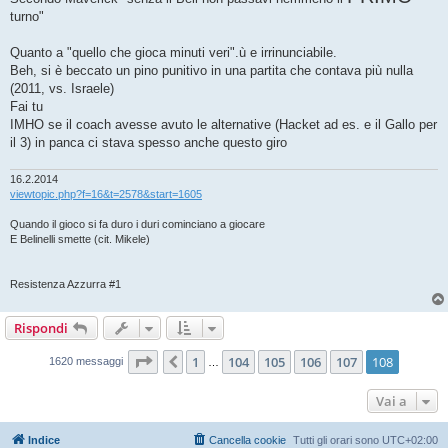
turno"
Quanto a "quello che gioca minuti veri".ù e irrinunciabile.
Beh, si è beccato un pino punitivo in una partita che contava più nulla
(2011, vs. Israele)
Fai tu
IMHO se il coach avesse avuto le alternative (Hacket ad es. e il Gallo per
il 3) in panca ci stava spesso anche questo giro
16.2.2014
viewtopic.php?f=16&t=2578&start=1605
Quando il gioco si fa duro i duri cominciano a giocare
E Belinelli smette (cit. Mikele)
Resistenza Azzurra #1
Rispondi
Pagina
108
di
108
1
104
105
106
107
108
Precedente
1620 messaggi
…
Vai a
Indice
Cancella cookie
Tutti gli orari sono
UTC+02:00