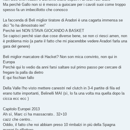
Ma perchè Gallo non si è messo a guiocare per i cavoli suoi come troppo
spesso fa un imbecillotto che conosco
La faccenda di Beli miglior tiratore di Aradori è una cagarta immensa se
dici "lo ha dimostrato ieri"
Perchè ieri NON STAVA GIOCANDO A BASKET
Se capisci perchè sian due cose diverse bene, se non ci riesci amen, non
è problema mio (a parte il fatto che mi piacerebbe vedere Aradori farla una
gara del genere)
Beli miglior marcatore di Hacket? Non son mica convinto, non qui in
Europa
Perchè qui lo vedio da anni farsi saltare sul primo passo per cercare di
fregare la palla da dietro
E qui fischian fallo
Della Valle l'ho visto mettere canestri nel clutch in 3-4 partite di fila ed
erano tutte importanti, Belinelli MAI (sì, lo fa una volta ma quella dopo la
cicca ecc ecc )
Capitolo Europei 2013
Ah sì, Marc ci ha massacrato.. 32+10
cazz che centro..
Oddio, il fatto che noi abbiam preso 10 rimbalzi in più della Spagna
magari fa riflettere