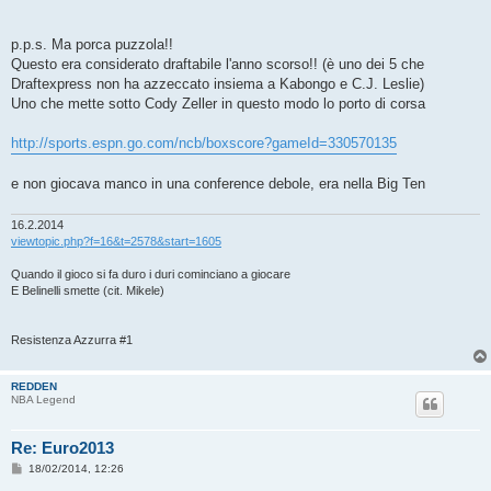
p.p.s. Ma porca puzzola!!
Questo era considerato draftabile l'anno scorso!! (è uno dei 5 che
Draftexpress non ha azzeccato insiema a Kabongo e C.J. Leslie)
Uno che mette sotto Cody Zeller in questo modo lo porto di corsa
http://sports.espn.go.com/ncb/boxscore?gameId=330570135
e non giocava manco in una conference debole, era nella Big Ten
16.2.2014
viewtopic.php?f=16&t=2578&start=1605
Quando il gioco si fa duro i duri cominciano a giocare
E Belinelli smette (cit. Mikele)
Resistenza Azzurra #1
REDDEN
NBA Legend
Re: Euro2013
M
18/02/2014, 12:26
e