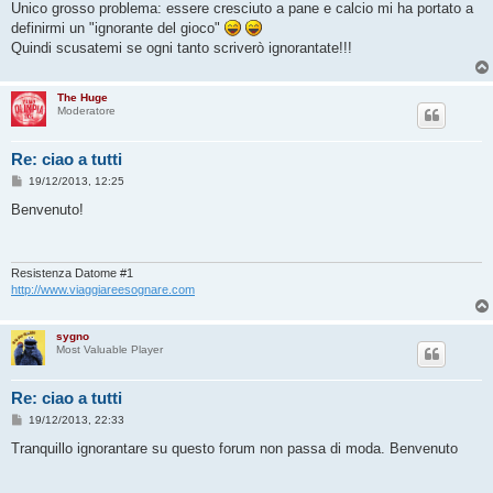
Unico grosso problema: essere cresciuto a pane e calcio mi ha portato a
definirmi un "ignorante del gioco"
Quindi scusatemi se ogni tanto scriverò ignorantate!!!
The Huge
Moderatore
Re: ciao a tutti
M
19/12/2013, 12:25
e
s
Benvenuto!
s
a
g
g
i
Resistenza Datome #1
o
http://www.viaggiareesognare.com
sygno
Most Valuable Player
Re: ciao a tutti
M
19/12/2013, 22:33
e
s
Tranquillo ignorantare su questo forum non passa di moda. Benvenuto
s
a
g