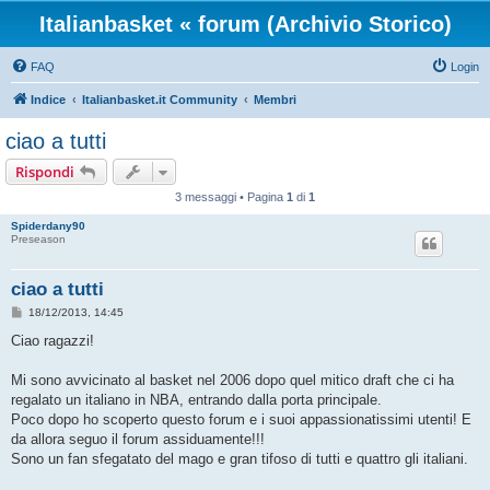
Italianbasket « forum (Archivio Storico)
FAQ
Login
Indice
Italianbasket.it Community
Membri
ciao a tutti
Rispondi
3 messaggi • Pagina
1
di
1
Spiderdany90
Preseason
ciao a tutti
M
18/12/2013, 14:45
e
s
Ciao ragazzi!
s
a
g
Mi sono avvicinato al basket nel 2006 dopo quel mitico draft che ci ha
g
regalato un italiano in NBA, entrando dalla porta principale.
i
o
Poco dopo ho scoperto questo forum e i suoi appassionatissimi utenti! E
da allora seguo il forum assiduamente!!!
Sono un fan sfegatato del mago e gran tifoso di tutti e quattro gli italiani.