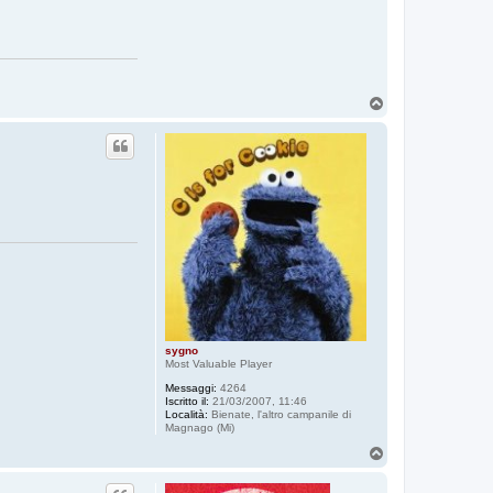
n
t
a
t
t
a
T
h
T
e
o
H
p
u
g
e
sygno
Most Valuable Player
Messaggi:
4264
Iscritto il:
21/03/2007, 11:46
Località:
Bienate, l'altro campanile di
Magnago (Mi)
T
o
p