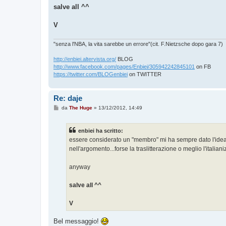
salve all ^^
V
"senza l'NBA, la vita sarebbe un errore"(cit. F.Nietzsche dopo gara 7)
http://enbiei.altervista.org/
BLOG
http://www.facebook.com/pages/Enbiei/305942242845101
on FB
https://twitter.com/BLOGenbiei
on TWITTER
Re: daje
M
da
The Huge
»
13/12/2012, 14:49
e
s
s
enbiei ha scritto:
a
g
essere considerato un "membro" mi ha sempre dato l'idea
g
nell'argomento...forse la traslitterazione o meglio l'itali
i
o
anyway
salve all ^^
V
Bel messaggio!