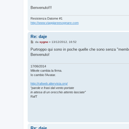
Benvenuto!!!
Resistenza Datome #1
http://www.viaggiareesognare.com
Re: daje
M
da
sygno
»
13/12/2012, 16:52
e
s
Purtroppo qui sono in poche quelle che sono senza "memb
s
Benvenuto!
a
g
g
i
17/06/2014
o
Mikele cambia la firma.
Io cambio l'Avatar.
http://rafweb.altervista.org/
“parole e frasi dal vento portate
in attesa di un orecchio attento lasciate”
RafT
Re: daje