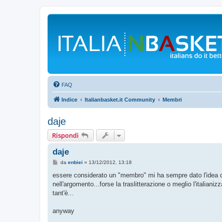
FAQ
Indice
Italianbasket.it Community
Membri
daje
Rispondi
daje
M
da
enbiei
»
13/12/2012, 13:18
e
s
essere considerato un "membro" mi ha sempre dato l'idea d
s
nell'argomento...forse la traslitterazione o meglio l'italia
a
g
tant'è...
g
i
o
anyway