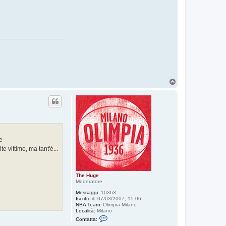
T
o
p
e
 vittime, ma tant'è...
The Huge
Moderatore
Messaggi:
10363
Iscritto il:
07/03/2007, 15:06
NBA Team:
Olimpia Milano
Località:
Milano
C
Contatta:
o