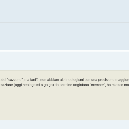
 del "cazzone", ma tant'è, non abbiam altri neologismi con una precisione maggior
anizzazione (oggi neologismi a go go) dal termine anglofono "member", ha mietuto molte