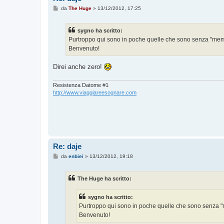
M
da
The Huge
»
13/12/2012, 17:25
e
s
s
sygno ha scritto:
a
g
Purtroppo qui sono in poche quelle che sono senza "me
g
Benvenuto!
i
o
Direi anche zero!
Resistenza Datome #1
http://www.viaggiareesognare.com
Re: daje
M
da
enbiei
»
13/12/2012, 19:18
e
s
s
The Huge ha scritto:
a
g
g
sygno ha scritto:
i
o
Purtroppo qui sono in poche quelle che sono senza 
Benvenuto!