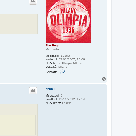
The Huge
Moderatore
Messaggi:
10363
Iscritto il:
07/03/2007, 15:06
NBA Team:
Olimpia Milano
Località:
Milano
C
Contatta:
o
n
T
t
o
a
p
t
enbiei
t
Messaggi:
6
a
Iscritto il:
13/12/2012, 12:54
T
NBA Team:
Lakers
h
e
H
u
g
e