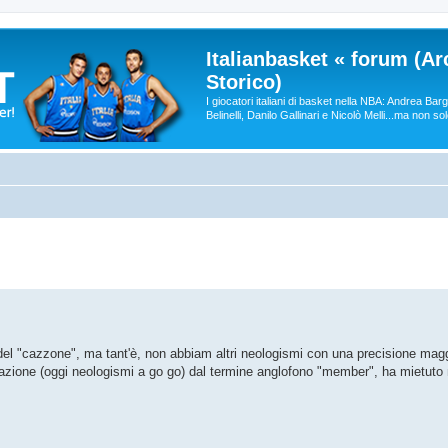
Italianbasket « forum (Ar
Storico)
I giocatori italiani di basket nella NBA: Andrea Ba
Belinelli, Danilo Gallinari e Nicolò Melli...ma non so
el "cazzone", ma tant'è, non abbiam altri neologismi con una precisione mag
nizzazione (oggi neologismi a go go) dal termine anglofono "member", ha mietuto