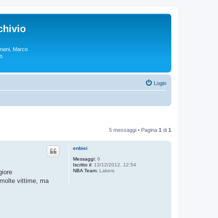
chivio
rgnani, Marco
lo
Login
5 messaggi • Pagina
1
di
1
enbiei
Messaggi:
6
Iscritto il:
13/12/2012, 12:54
NBA Team:
Lakers
giore
 molte vittime, ma