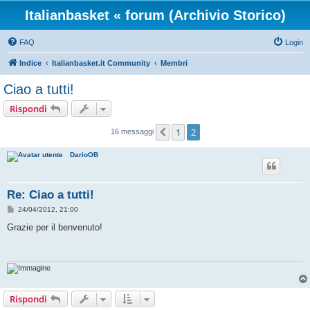
Italianbasket « forum (Archivio Storico)
FAQ
Login
Indice
Italianbasket.it Community
Membri
Ciao a tutti!
Rispondi
1
2
Precedente
16 messaggi
DarioOB
Re: Ciao a tutti!
M
24/04/2012, 21:00
e
s
Grazie per il benvenuto!
s
a
g
g
i
o
Rispondi