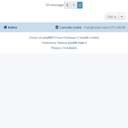
1
2
Precedente
16 messaggi
Vai a
Indice
Cancella cookie
Tutti gli orari sono
UTC+02:00
Creato da
phpBB
® Forum Software © phpBB Limited
Traduzione Italiana
phpBB-Italia.it
Privacy
|
Condizioni