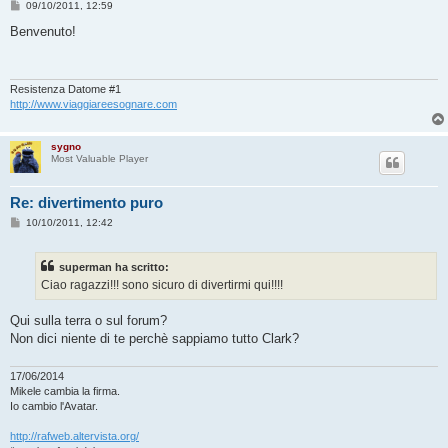
M
09/10/2011, 12:59
e
s
Benvenuto!
s
a
g
g
i
Resistenza Datome #1
o
http://www.viaggiareesognare.com
sygno
Most Valuable Player
Re: divertimento puro
M
10/10/2011, 12:42
e
s
s
superman ha scritto:
a
g
Ciao ragazzi!!! sono sicuro di divertirmi qui!!!!
g
i
o
Qui sulla terra o sul forum?
Non dici niente di te perchè sappiamo tutto Clark?
17/06/2014
Mikele cambia la firma.
Io cambio l'Avatar.
http://rafweb.altervista.org/