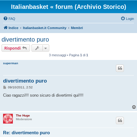
Italianbasket « forum (Archivio Storico)
FAQ
Login
Indice
Italianbasket.it Community
Membri
divertimento puro
Rispondi
3 messaggi • Pagina
1
di
1
superman
divertimento puro
M
09/10/2011, 2:52
e
s
Ciao ragazzi!!! sono sicuro di divertirmi qui!!!!
s
a
g
g
i
The Huge
o
Moderatore
Re: divertimento puro