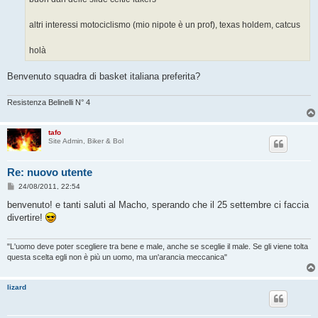
altri interessi motociclismo (mio nipote è un prof), texas holdem, catcus
holà
Benvenuto squadra di basket italiana preferita?
Resistenza Belinelli N° 4
tafo
Site Admin, Biker & Bol
Re: nuovo utente
M
24/08/2011, 22:54
e
s
benvenuto! e tanti saluti al Macho, sperando che il 25 settembre ci faccia
s
divertire!
a
g
g
i
"L'uomo deve poter scegliere tra bene e male, anche se sceglie il male. Se gli viene tolta
o
questa scelta egli non è più un uomo, ma un'arancia meccanica"
lizard