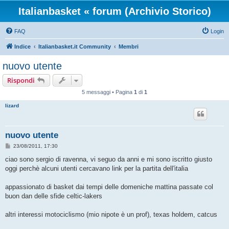
Italianbasket « forum (Archivio Storico)
FAQ
Login
Indice
Italianbasket.it Community
Membri
nuovo utente
Rispondi
5 messaggi • Pagina
1
di
1
lizard
nuovo utente
M
23/08/2011, 17:30
e
s
ciao sono sergio di ravenna, vi seguo da anni e mi sono iscritto giusto
s
oggi perchè alcuni utenti cercavano link per la partita dell'italia
a
g
g
appassionato di basket dai tempi delle domeniche mattina passate col
i
o
buon dan delle sfide celtic-lakers
altri interessi motociclismo (mio nipote è un prof), texas holdem, catcus