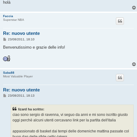
holà
Faccia
Superstar NBA
Re: nuovo utente
M
23/08/2011, 18:10
e
s
Benvenutissimo e grazie delle info!
s
a
g
g
i
o
Saba88
Most Valuable Player
Re: nuovo utente
M
23/08/2011, 18:13
e
s
s
lizard ha scritto:
a
g
ciao sono sergio di ravenna, vi seguo da anni e mi sono iscritto giusto
g
oggi perchè alcuni utenti cercavano link per la partita dell'italia
i
o
appassionato di basket dai tempi delle domeniche mattina passate col
buon dan delle sfide celtic-lakers