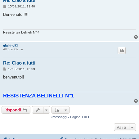
Re: Ciao a tutti
M
15/08/2011, 13:40
e
s
Benvenuto!!!!!
s
a
g
g
i
Resistenza Belinelli N° 4
o
giginho93
All Star Game
Re: Ciao a tutti
M
17/08/2011, 15:59
e
s
benvenuto!!
s
a
g
g
RESISTENZA BELINELLI N°1
i
o
Rispondi
3 messaggi • Pagina
1
di
1
Vai a