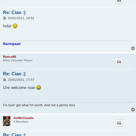
Re: Ciao :)
M
20/01/2011, 16:52
e
s
hola!
s
a
g
g
i
Bazingaaa!
o
Ronco88
Most Valuable Player
Re: Ciao :)
M
20/01/2011, 17:57
e
s
U're welcome man
s
a
g
g
i
I'm tryin' get what I'm worth. And not a penny less
o
AxlMcClaudio
Il Metallaro
Re: Ciao :)