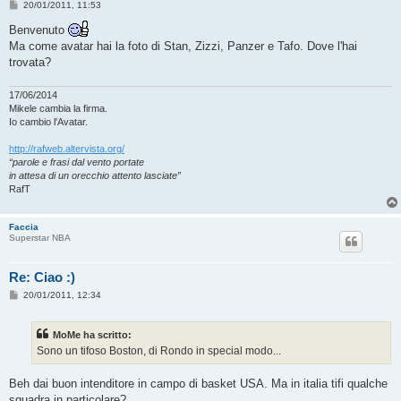
M
20/01/2011, 11:53
e
s
Benvenuto
s
Ma come avatar hai la foto di Stan, Zizzi, Panzer e Tafo. Dove l'hai
a
g
trovata?
g
i
o
17/06/2014
Mikele cambia la firma.
Io cambio l'Avatar.
http://rafweb.altervista.org/
“parole e frasi dal vento portate
in attesa di un orecchio attento lasciate”
RafT
Faccia
Superstar NBA
Re: Ciao :)
M
20/01/2011, 12:34
e
s
s
MoMe ha scritto:
a
g
Sono un tifoso Boston, di Rondo in special modo...
g
i
o
Beh dai buon intenditore in campo di basket USA. Ma in italia tifi qualche
squadra in particolare?