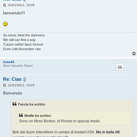
M
20/01/2011, 18:06
e
s
benvenuto!!!
s
a
g
g
i
o
So never mind the darkness
We still can find a way
'Cause nothin' lasts forever
Even cold November rain
Saba88
Most Valuable Player
Re: Ciao :)
M
21/01/2011, 14:23
e
s
Benvenuto
s
a
g
Faccia ha scritto:
g
i
o
MoMe ha scritto:
Sono un tifoso Boston, di Rondo in special modo...
Beh dai buon intenditore in campo di basket USA.
Ma in italia tifi