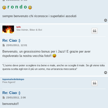
e
s
r o n d o
s
a
g
sempre benvenuto chi riconosce i superlativi assoluti
g
i
o
tafo
Site Admin, Biker & Bol
Re: Ciao :)
M
22/01/2011, 12:01
e
s
Benvenuto, un grossissimo bonus per i Jazz! E grazie per aver
s
rispolverato la nostra vecchia foto!!
a
g
g
i
"L'uomo deve poter scegliere tra bene e male, anche se sceglie il male. Se gli viene tolta
o
questa scelta egli non è più un uomo, ma un'arancia meccanica"
topomaledettotopo
Free Agent!
Re: Ciao :)
M
23/01/2011, 2:06
e
s
benvenuto!!
s