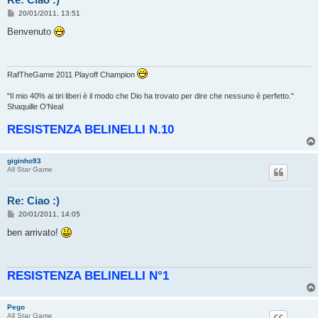
M
20/01/2011, 13:51
e
s
Benvenuto
s
a
g
g
i
RafTheGame 2011 Playoff Champion
o
"‎Il mio 40% ai tiri liberi è il modo che Dio ha trovato per dire che nessuno è perfetto."
Shaquille O'Neal
RESISTENZA BELINELLI N.10
giginho93
All Star Game
Re: Ciao :)
M
20/01/2011, 14:05
e
s
ben arrivato!
s
a
g
g
RESISTENZA BELINELLI N°1
i
o
Pego
All Star Game