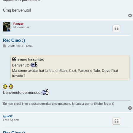
Cmq benvenuto!
Panzer
Moderatore
Re: Ciao :)
M
20/01/2011, 12:42
e
s
s
sygno ha scritto:
a
g
Benvenuto
g
Ma come avatar hai la foto di Stan, Zizzi, Panzer e Tafo. Dove l'hai
i
o
trovata?
Benvenuto comunque
Se non credi in te stesso scordati che qualcuno lo faccia per te (Kobe Bryant)
igna92
Free Agent!
Re: Ciao :)