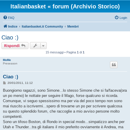
Italianbasket « forum (Archivio Storico)
FAQ
Login
Indice
Italianbasket.it Community
Membri
Ciao :)
Rispondi
15 messaggi • Pagina
1
di
1
MoMe
Preseason
Ciao :)
M
20/01/2011, 11:12
e
s
Buongiorno ragazzi, sono Simone...lo stesso Simone che si fa/faceva(ora
s
un po meno) le nottate per seguire il Mago, forse qualcuno si ricorda.
a
g
Comunque, vi seguo spessissimo ma per via del poco tempo non sono
g
mai riuscito a iscrivermi...spero di trovarne un po per scrivere qualcosa
i
o
su questo splendido forum, che raccoglie a mio avviso persone molto
competenti.
Sono un tifoso Boston, di Rondo in special modo...simpatizzo anche per
Utah e Thunder...tra gli italians il mio preferito ovviamente è Andrea, ma