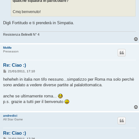
qualche squadra in particolare?
Cmq benvenuto!
Digli Fortitudo e ti prenderà in Simpatia.
Resistenza Belinelli N° 4
MoMe
Preseason
Re: Ciao :)
M
21/01/2011, 17:10
e
s
heheheh in italia non tifo nessuno...simpatizzo per Roma ma solo perchè
s
sono andato a vedere diverse partite al palalottomatica.
a
g
g
anche se ultimamente roma...
i
o
p.s. grazie a tutti per il benvenuto
andredici
All Star Game
Re: Ciao :)
M
21/01/2011, 17:26