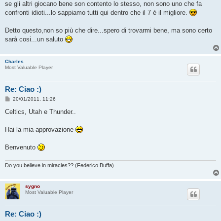
se gli altri giocano bene son contento lo stesso, non sono uno che fa
confronti idioti...lo sappiamo tutti qui dentro che il 7 è il migliore.
Detto questo,non so più che dire...spero di trovarmi bene, ma sono certo
sarà cosi...un saluto
Charles
Most Valuable Player
Re: Ciao :)
M
20/01/2011, 11:26
e
s
Celtics, Utah e Thunder..
s
a
g
Hai la mia approvazione
g
i
o
Benvenuto
Do you believe in miracles?? (Federico Buffa)
sygno
Most Valuable Player
Re: Ciao :)