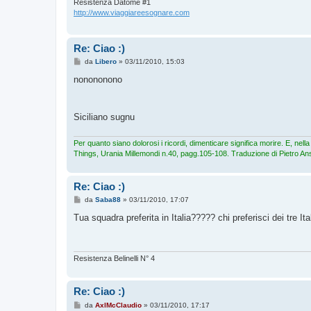
Resistenza Datome #1
http://www.viaggiareesognare.com
Re: Ciao :)
M
da
Libero
»
03/11/2010, 15:03
e
s
nonononono
s
a
g
g
Siciliano sugnu
i
o
Per quanto siano dolorosi i ricordi, dimenticare significa morire. E, ne
Things, Urania Millemondi n.40, pagg.105-108. Traduzione di Pietro Ans
Re: Ciao :)
M
da
Saba88
»
03/11/2010, 17:07
e
s
Tua squadra preferita in Italia????? chi preferisci dei tre Ita
s
a
g
g
i
Resistenza Belinelli N° 4
o
Re: Ciao :)
M
da
AxlMcClaudio
»
03/11/2010, 17:17