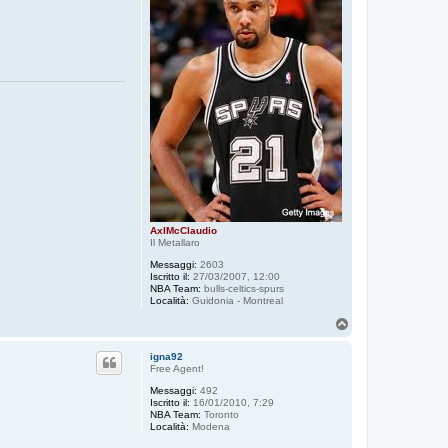
AxlMcClaudio
Il Metallaro
Messaggi:
2603
Iscritto il:
27/03/2007, 12:00
NBA Team:
bulls-celtics-spurs
Località:
Guidonia - Montreal
T
o
p
igna92
Free Agent!
Messaggi:
492
Iscritto il:
16/01/2010, 7:29
NBA Team:
Toronto
Località:
Modena