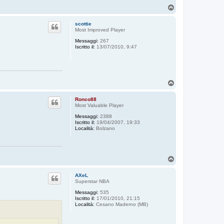
T
o
p
scottie
Most Improved Player
Messaggi:
267
Iscritto il:
13/07/2010, 9:47
T
o
p
Ronco88
Most Valuable Player
Messaggi:
2388
Iscritto il:
19/04/2007, 19:33
Località:
Bolzano
T
o
p
AXeL
Superstar NBA
Messaggi:
535
Iscritto il:
17/01/2010, 21:15
Località:
Cesano Maderno (MB)