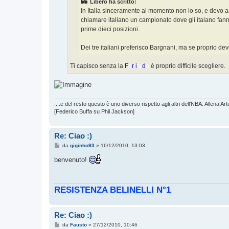
Libero ha scritto:
i
o
In Italia sinceramente al momento non lo so, e devo a
chiamare italiano un campionato dove gli italano fanno 
prime dieci posizioni.
Dei tre italiani preferisco Bargnani, ma se proprio de
Ti capisco senza la
F
o
r
t
i
t
u
d
o
è proprio difficile scegliere.
....e del resto questo è uno diverso rispetto agli altri dell'NBA. Allena 
[Federico Buffa su Phil Jackson]
Re: Ciao :)
M
da
giginho93
»
16/12/2010, 13:03
e
s
benvenuto!
s
a
g
g
RESISTENZA BELINELLI N°1
i
o
Re: Ciao :)
M
da
Fausto
»
27/12/2010, 10:46