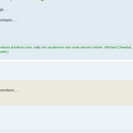
a....
itario.....
lla misura di tutte le cose, nulla che sia davvero vivo vuole davvero morire. (Richard Chwedyk
elmi.)
rsitario.....