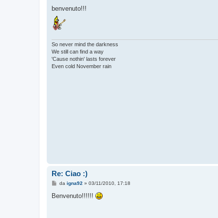
e
s
benvenuto!!!
s
a
g
g
i
o
So never mind the darkness
We still can find a way
'Cause nothin' lasts forever
Even cold November rain
Re: Ciao :)
M
da
igna92
»
03/11/2010, 17:18
e
s
Benvenuto!!!!!!
s
a
g
g