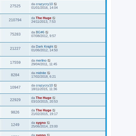
da
crazycry10
27525
01/01/2016, 14:04
da
The Huge
210794
24/11/2013, 7:53
da
BG#6
75283
07/08/2012, 9:57
da
Dark Knight
21227
01/06/2012, 14:50
da
merlino
17559
29/04/2011, 11:45
da
midnite
8284
17/02/2018, 6:21
da
crazycry10
10947
18/11/2015, 11:36
da
The Huge
22929
03/10/2015, 20:53
da
The Huge
9826
21/02/2015, 19:17
da
sygno
1249
25/06/2014, 23:00
da
sygno