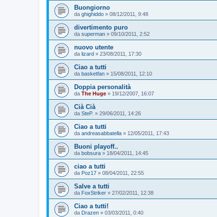
Buongiorno
da
ghighiddo
»
08/12/2011, 9:48
divertimento puro
da
superman
»
09/10/2011, 2:52
nuovo utente
da
lizard
»
23/08/2011, 17:30
Ciao a tutti
da
basketfan
»
15/08/2011, 12:10
Doppia personalità
da
The Huge
»
19/12/2007, 16:07
Cià Cià
da
SteP.
»
29/06/2011, 14:26
Ciao a tutti
da
andreasabbatella
»
12/05/2011, 17:43
Buoni playoff..
da
bobsura
»
18/04/2011, 14:45
ciao a tutti
da
Poz17
»
08/04/2011, 22:55
Salve a tutti
da
FoxStriker
»
27/02/2011, 12:38
Ciao a tutti!
da
Drazen
»
03/03/2011, 0:40