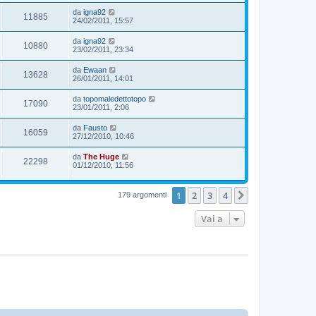
da
igna92
11885
24/02/2011, 15:57
da
igna92
10880
23/02/2011, 23:34
da
Ewaan
13628
26/01/2011, 14:01
da
topomaledettotopo
17090
23/01/2011, 2:06
da
Fausto
16059
27/12/2010, 10:46
da
The Huge
22298
01/12/2010, 11:56
1
2
3
4
Prossimo
179 argomenti
Vai a