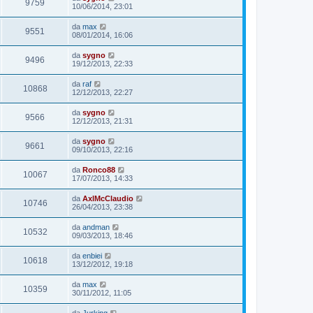
9759
10/06/2014, 23:01
da
max
9551
08/01/2014, 16:06
da
sygno
9496
19/12/2013, 22:33
da
raf
10868
12/12/2013, 22:27
da
sygno
9566
12/12/2013, 21:31
da
sygno
9661
09/10/2013, 22:16
da
Ronco88
10067
17/07/2013, 14:33
da
AxlMcClaudio
10746
26/04/2013, 23:38
da
andman
10532
09/03/2013, 18:46
da
enbiei
10618
13/12/2012, 19:18
da
max
10359
30/11/2012, 11:05