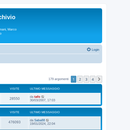
chivio
rgnani, Marco
lo
Login
1
2
3
4
Prossimo
179 argomenti
VISITE
ULTIMO MESSAGGIO
da
tafo
28550
30/03/2007, 17:03
VISITE
ULTIMO MESSAGGIO
da
Saba88
476093
19/01/2024, 22:04