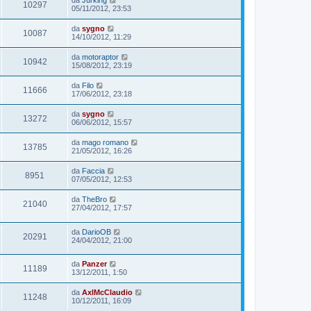
da
Jurking
10297
05/11/2012, 23:53
da
sygno
10087
14/10/2012, 11:29
da
motoraptor
10942
15/08/2012, 23:19
da
Filo
11666
17/06/2012, 23:18
da
sygno
13272
06/06/2012, 15:57
da
mago romano
13785
21/05/2012, 16:26
da
Faccia
8951
07/05/2012, 12:53
da
TheBro
21040
27/04/2012, 17:57
da
DarioOB
20291
24/04/2012, 21:00
da
Panzer
11189
13/12/2011, 1:50
da
AxlMcClaudio
11248
10/12/2011, 16:09