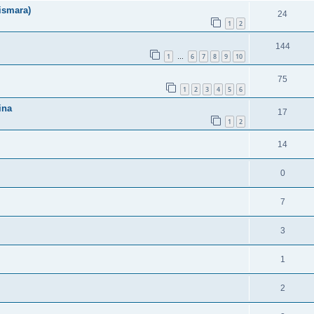
ismara)
24
1
2
144
1
6
7
8
9
10
…
75
1
2
3
4
5
6
ina
17
1
2
14
0
7
3
1
2