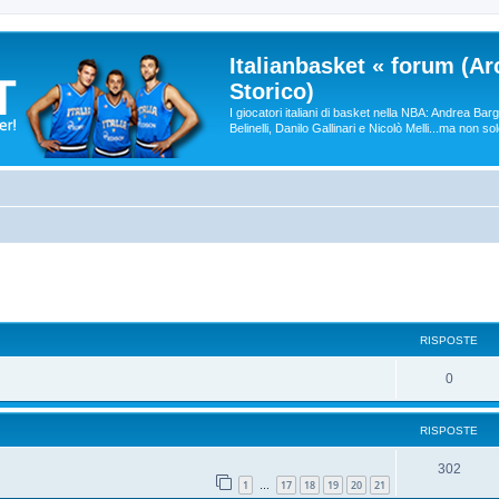
Italianbasket « forum (Ar
Storico)
I giocatori italiani di basket nella NBA: Andrea Ba
Belinelli, Danilo Gallinari e Nicolò Melli...ma non so
RISPOSTE
0
RISPOSTE
302
1
17
18
19
20
21
…