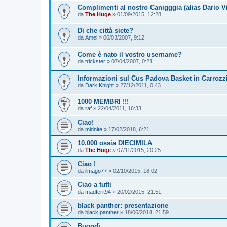
Complimenti al nostro Canigggia (alias Dario V
da
The Huge
»
01/09/2015, 12:28
Di che città siete?
da
Amel
»
06/03/2007, 9:12
Come è nato il vostro username?
da
trickster
»
07/04/2007, 0:21
Informazioni sul Cus Padova Basket in Carrozz
da
Dark Knight
»
27/12/2011, 0:43
1000 MEMBRI !!!
da
raf
»
22/04/2011, 16:33
Ciao!
da
midnite
»
17/02/2018, 6:21
10.000 ossia DIECIMILA
da
The Huge
»
07/11/2015, 20:25
Ciao !
da
ilmago77
»
02/10/2015, 18:02
Ciao a tutti
da
madferit94
»
20/02/2015, 21:51
black panther: presentazione
da
black panther
»
18/06/2014, 21:59
Buondì