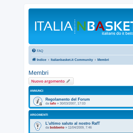
FAQ
Indice
Italianbasket.it Community
Membri
Membri
Nuovo argomento
ANNUNCI
Regolamento del Forum
da
tafo
»
30/03/2007, 17:03
ARGOMENTI
L'ultimo saluto al nostro RafT
da
bobberto
»
11/04/2009, 7:46