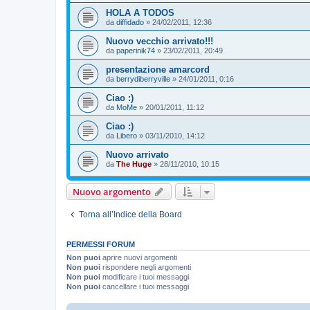
HOLA A TODOS
da
diffidado
»
24/02/2011, 12:36
Nuovo vecchio arrivato!!!
da
paperinik74
»
23/02/2011, 20:49
presentazione amarcord
da
berrydiberryville
»
24/01/2011, 0:16
Ciao :)
da
MoMe
»
20/01/2011, 11:12
Ciao :)
da
Libero
»
03/11/2010, 14:12
Nuovo arrivato
da
The Huge
»
28/11/2010, 10:15
Nuovo argomento
Torna all’Indice della Board
PERMESSI FORUM
Non puoi
aprire nuovi argomenti
Non puoi
rispondere negli argomenti
Non puoi
modificare i tuoi messaggi
Non puoi
cancellare i tuoi messaggi