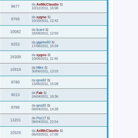
da
AxlMcClaudio
9677
10/12/2011, 16:08
da
sygno
9766
10/10/2011, 12:42
da
lizard
10082
25/08/2011, 12:50
da
giginho93
9353
17/08/2011, 15:59
da
sygno
16308
10/08/2011, 11:46
da
Mike
10919
30/06/2011, 13:03
da
igna92
9780
13/05/2011, 15:08
da
Fab
9013
24/04/2011, 18:36
da
igna92
9786
09/04/2011, 14:28
da
Poz17
13201
08/04/2011, 22:54
da
AxlMcClaudio
10526
06/03/2011, 17:06