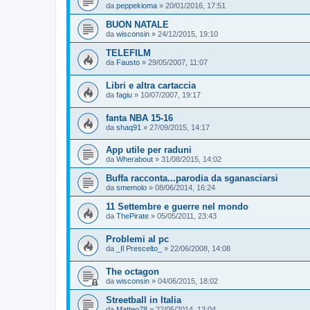
da
peppekioma
»
20/01/2016, 17:51
BUON NATALE
da
wisconsin
»
24/12/2015, 19:10
TELEFILM
da
Fausto
»
29/05/2007, 11:07
Libri e altra cartaccia
da
fagiu
»
10/07/2007, 19:17
fanta NBA 15-16
da
shaq91
»
27/09/2015, 14:17
App utile per raduni
da
Wherabout
»
31/08/2015, 14:02
Buffa racconta...parodia da sganasciarsi
da
smemolo
»
08/06/2014, 16:24
11 Settembre e guerre nel mondo
da
ThePirate
»
05/05/2011, 23:43
Problemi al pc
da
_Il Prescelto_
»
22/06/2008, 14:08
The octagon
da
wisconsin
»
04/06/2015, 18:02
Streetball in Italia
da
Matteo78
»
22/05/2014, 13:04