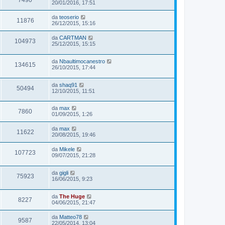
7490
20/01/2016, 17:51
da
teoserio
11876
26/12/2015, 15:16
da
CARTMAN
104973
25/12/2015, 15:15
da
Nbaultimocanestro
134615
26/10/2015, 17:44
da
shaq91
50494
12/10/2015, 11:51
da
max
7860
01/09/2015, 1:26
da
max
11622
20/08/2015, 19:46
da
Mikele
107723
09/07/2015, 21:28
da
gigli
75923
16/06/2015, 9:23
da
The Huge
8227
04/06/2015, 21:47
da
Matteo78
9587
22/05/2014, 13:04