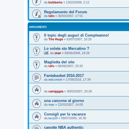
da
bobberto
»
13/03/2008, 2:12
Regolamento del Forum
da
tafo
»
30/03/2007, 17:01
ARGOMENTI
Il topic degli auguri di Compleanno!
da
The Huge
»
03/07/2007, 10:25
Lo volete sto Mercatino ?
da
stan
»
09/06/2008, 19:29
Maglietta del sito
da
tafo
»
06/06/2007, 23:42
Fantabasket 2016-2017
da
wisconsin
»
17/09/2016, 17:34
da
canigggia
»
30/03/2007, 20:28
una canzone al giorno
da
max
»
22/03/2007, 14:05
Consigli per le vacanze
da
luca10
»
09/07/2009, 16:30
canotte NBA authentic