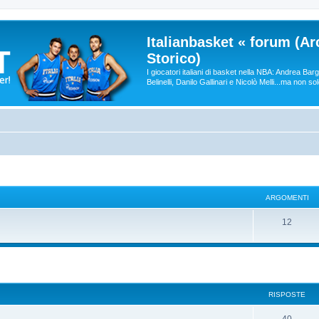
Italianbasket « forum (Ar
Storico)
I giocatori italiani di basket nella NBA: Andrea Ba
Belinelli, Danilo Gallinari e Nicolò Melli...ma non so
ARGOMENTI
12
RISPOSTE