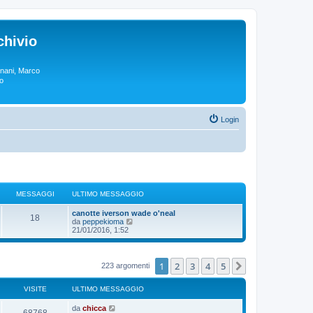
chivio
rgnani, Marco
lo
Login
MESSAGGI
ULTIMO MESSAGGIO
canotte iverson wade o'neal
18
V
da
peppekioma
e
21/01/2016, 1:52
d
i
u
l
1
2
3
4
5
Prossimo
223 argomenti
t
i
m
VISITE
ULTIMO MESSAGGIO
o
m
da
chicca