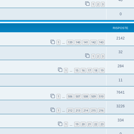
40
1
2
3
0
RISPOSTE
2142
1
139
140
141
142
143
…
32
1
2
3
284
1
15
16
17
18
19
…
11
7641
1
506
507
508
509
510
…
3226
1
212
213
214
215
216
…
334
1
19
20
21
22
23
…