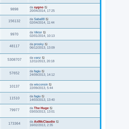
da
sygno
9898
20/04/2014, 17:25
da
Saba88
156132
02/04/2014, 11:44
da
Viktor
9970
02/01/2014, 10:13
da
prosky
48117
06/12/2013, 13:09
da
vanz
5308707
12/11/2013, 20:18
da
fagiu
57652
24/09/2013, 14:12
da
wisconsin
10137
22/09/2013, 5:44
da
fagiu
11510
14/03/2013, 13:40
da
The Huge
79977
03/03/2013, 13:01
da
AxlMcClaudio
173364
16/02/2013, 2:35