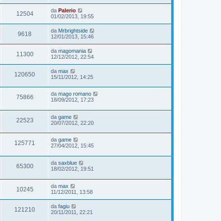
da
Palerio
12504
01/02/2013, 19:55
da
Mrbrightside
9618
12/01/2013, 15:46
da
magomania
11300
12/12/2012, 22:54
da
max
120650
15/11/2012, 14:25
da
mago romano
75866
18/09/2012, 17:23
da
game
22523
20/07/2012, 22:20
da
game
125771
27/04/2012, 15:45
da
saxblue
65300
18/02/2012, 19:51
da
max
10245
11/12/2011, 13:58
da
fagiu
121210
20/11/2011, 22:21