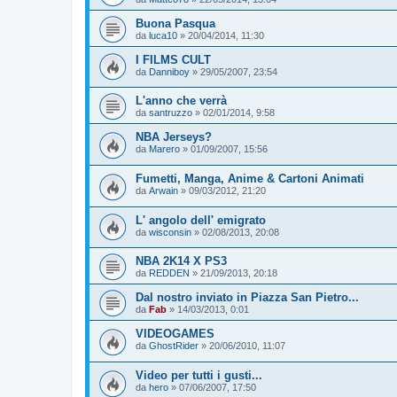
Buona Pasqua
da
luca10
»
20/04/2014, 11:30
I FILMS CULT
da
Danniboy
»
29/05/2007, 23:54
L'anno che verrà
da
santruzzo
»
02/01/2014, 9:58
NBA Jerseys?
da
Marero
»
01/09/2007, 15:56
Fumetti, Manga, Anime & Cartoni Animati
da
Arwain
»
09/03/2012, 21:20
L' angolo dell' emigrato
da
wisconsin
»
02/08/2013, 20:08
NBA 2K14 X PS3
da
REDDEN
»
21/09/2013, 20:18
Dal nostro inviato in Piazza San Pietro...
da
Fab
»
14/03/2013, 0:01
VIDEOGAMES
da
GhostRider
»
20/06/2010, 11:07
Video per tutti i gusti...
da
hero
»
07/06/2007, 17:50