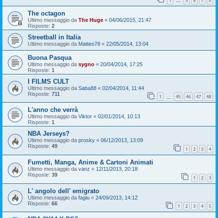
1
5
6
7
8
…
The octagon
Ultimo messaggio da
The Huge
«
04/06/2015, 21:47
Risposte:
2
Streetball in Italia
Ultimo messaggio da
Matteo78
«
22/05/2014, 13:04
Buona Pasqua
Ultimo messaggio da
sygno
«
20/04/2014, 17:25
Risposte:
1
I FILMS CULT
Ultimo messaggio da
Saba88
«
02/04/2014, 11:44
Risposte:
711
1
45
46
47
48
…
L'anno che verrà
Ultimo messaggio da
Viktor
«
02/01/2014, 10:13
Risposte:
1
NBA Jerseys?
Ultimo messaggio da
prosky
«
06/12/2013, 13:09
Risposte:
49
1
2
3
4
Fumetti, Manga, Anime & Cartoni Animati
Ultimo messaggio da
vanz
«
12/11/2013, 20:18
Risposte:
39
1
2
3
L' angolo dell' emigrato
Ultimo messaggio da
fagiu
«
24/09/2013, 14:12
Risposte:
66
1
2
3
4
5