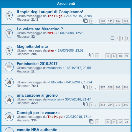
Argomenti
Il topic degli auguri di Compleanno!
Ultimo messaggio da
The Huge
«
21/07/2015, 20:08
Risposte:
2142
1
140
141
142
143
…
Lo volete sto Mercatino ?
Ultimo messaggio da
zizzi
«
11/07/2008, 12:28
Risposte:
32
1
2
3
Maglietta del sito
Ultimo messaggio da
stan
«
17/03/2008, 23:02
Risposte:
284
1
16
17
18
19
…
Fantabasket 2016-2017
Ultimo messaggio da
wisconsin
«
13/04/2017, 20:59
Risposte:
11
Ultimo messaggio da
PolBodetto
«
04/02/2017, 13:24
Risposte:
7641
1
507
508
509
510
…
una canzone al giorno
Ultimo messaggio da
wisconsin
«
30/05/2016, 21:47
Risposte:
3226
1
213
214
215
216
…
Consigli per le vacanze
Ultimo messaggio da
The Huge
«
22/03/2016, 17:14
Risposte:
334
1
20
21
22
23
…
canotte NBA authentic