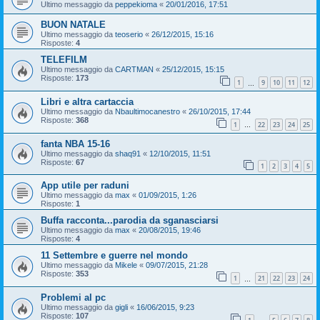
Ultimo messaggio da
peppekioma
«
20/01/2016, 17:51
BUON NATALE
Ultimo messaggio da
teoserio
«
26/12/2015, 15:16
Risposte:
4
TELEFILM
Ultimo messaggio da
CARTMAN
«
25/12/2015, 15:15
Risposte:
173
1
9
10
11
12
…
Libri e altra cartaccia
Ultimo messaggio da
Nbaultimocanestro
«
26/10/2015, 17:44
Risposte:
368
1
22
23
24
25
…
fanta NBA 15-16
Ultimo messaggio da
shaq91
«
12/10/2015, 11:51
Risposte:
67
1
2
3
4
5
App utile per raduni
Ultimo messaggio da
max
«
01/09/2015, 1:26
Risposte:
1
Buffa racconta...parodia da sganasciarsi
Ultimo messaggio da
max
«
20/08/2015, 19:46
Risposte:
4
11 Settembre e guerre nel mondo
Ultimo messaggio da
Mikele
«
09/07/2015, 21:28
Risposte:
353
1
21
22
23
24
…
Problemi al pc
Ultimo messaggio da
gigli
«
16/06/2015, 9:23
Risposte:
107