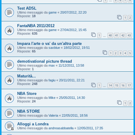
1
5
6
7
8
…
Test ADSL
Ultimo messaggio da
game
«
20/07/2012, 22:20
Risposte:
18
1
2
FantaNBA 2011/2012
Ultimo messaggio da
game
«
27/04/2012, 15:45
Risposte:
635
1
40
41
42
43
…
Impara l'arte o va' da un'altra parte
Ultimo messaggio da
saxblue
«
18/02/2012, 19:51
Risposte:
65
1
2
3
4
5
demotivational picture thread
Ultimo messaggio da
max
«
11/12/2011, 13:58
Risposte:
1
Maturità...
Ultimo messaggio da
fagiu
«
20/11/2011, 22:21
Risposte:
248
1
14
15
16
17
…
NBA Store
Ultimo messaggio da
Mike
«
25/05/2011, 14:30
Risposte:
24
1
2
NBA STORE
Ultimo messaggio da
Valeria
«
22/05/2011, 18:56
Alloggi a Londra
Ultimo messaggio da
andreasabbatella
«
12/05/2011, 17:35