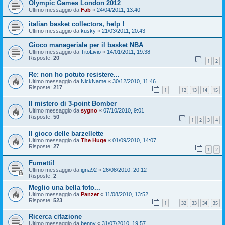
Olympic Games London 2012
Ultimo messaggio da
Fab
«
24/04/2011, 13:40
italian basket collectors, help !
Ultimo messaggio da
kusky
«
21/03/2011, 20:43
Gioco manageriale per il basket NBA
Ultimo messaggio da
TitoLivio
«
14/01/2011, 19:38
Risposte:
20
1
2
Re: non ho potuto resistere...
Ultimo messaggio da
NickName
«
30/12/2010, 11:46
Risposte:
217
1
12
13
14
15
…
Il mistero di 3-point Bomber
Ultimo messaggio da
sygno
«
07/10/2010, 9:01
Risposte:
50
1
2
3
4
Il gioco delle barzellette
Ultimo messaggio da
The Huge
«
01/09/2010, 14:07
Risposte:
27
1
2
Fumetti!
Ultimo messaggio da
igna92
«
26/08/2010, 20:12
Risposte:
2
Meglio una bella foto...
Ultimo messaggio da
Panzer
«
11/08/2010, 13:52
Risposte:
523
1
32
33
34
35
…
Ricerca citazione
Ultimo messaggio da
benny
«
31/07/2010, 19:57