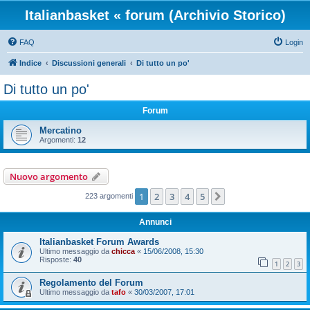
Italianbasket « forum (Archivio Storico)
FAQ
Login
Indice
Discussioni generali
Di tutto un po'
Di tutto un po'
Forum
Mercatino
Argomenti:
12
Nuovo argomento
1
2
3
4
5
Prossimo
223 argomenti
Annunci
Italianbasket Forum Awards
Ultimo messaggio da
chicca
«
15/06/2008, 15:30
Risposte:
40
1
2
3
Regolamento del Forum
Ultimo messaggio da
tafo
«
30/03/2007, 17:01