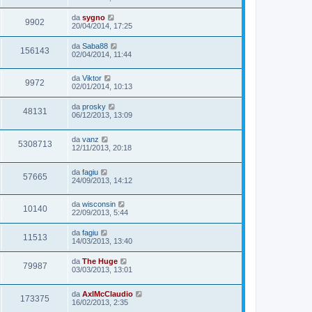
da
sygno
9902
20/04/2014, 17:25
da
Saba88
156143
02/04/2014, 11:44
da
Viktor
9972
02/01/2014, 10:13
da
prosky
48131
06/12/2013, 13:09
da
vanz
5308713
12/11/2013, 20:18
da
fagiu
57665
24/09/2013, 14:12
da
wisconsin
10140
22/09/2013, 5:44
da
fagiu
11513
14/03/2013, 13:40
da
The Huge
79987
03/03/2013, 13:01
da
AxlMcClaudio
173375
16/02/2013, 2:35