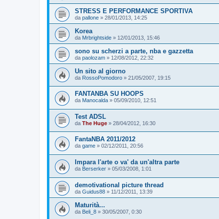
STRESS E PERFORMANCE SPORTIVA
da
pallone
»
28/01/2013, 14:25
Korea
da
Mrbrightside
»
12/01/2013, 15:46
sono su scherzi a parte, nba e gazzetta
da
paolozam
»
12/08/2012, 22:32
Un sito al giorno
da
RossoPomodoro
»
21/05/2007, 19:15
FANTANBA SU HOOPS
da
Manocalda
»
05/09/2010, 12:51
Test ADSL
da
The Huge
»
28/04/2012, 16:30
FantaNBA 2011/2012
da
game
»
02/12/2011, 20:56
Impara l'arte o va' da un'altra parte
da
Berserker
»
05/03/2008, 1:01
demotivational picture thread
da
Guidus88
»
11/12/2011, 13:39
Maturità...
da
Beli_8
»
30/05/2007, 0:30