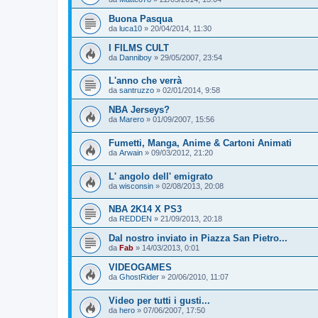
Buona Pasqua
da
luca10
»
20/04/2014, 11:30
I FILMS CULT
da
Danniboy
»
29/05/2007, 23:54
L'anno che verrà
da
santruzzo
»
02/01/2014, 9:58
NBA Jerseys?
da
Marero
»
01/09/2007, 15:56
Fumetti, Manga, Anime & Cartoni Animati
da
Arwain
»
09/03/2012, 21:20
L' angolo dell' emigrato
da
wisconsin
»
02/08/2013, 20:08
NBA 2K14 X PS3
da
REDDEN
»
21/09/2013, 20:18
Dal nostro inviato in Piazza San Pietro...
da
Fab
»
14/03/2013, 0:01
VIDEOGAMES
da
GhostRider
»
20/06/2010, 11:07
Video per tutti i gusti...
da
hero
»
07/06/2007, 17:50