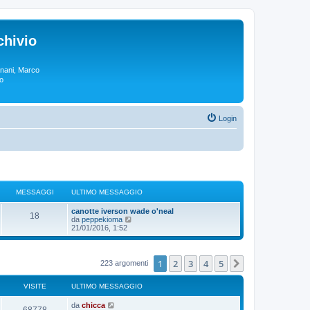
chivio
rgnani, Marco
lo
Login
MESSAGGI
ULTIMO MESSAGGIO
canotte iverson wade o'neal
18
V
da
peppekioma
e
21/01/2016, 1:52
d
i
u
l
1
2
3
4
5
Prossimo
223 argomenti
t
i
m
VISITE
ULTIMO MESSAGGIO
o
m
da
chicca