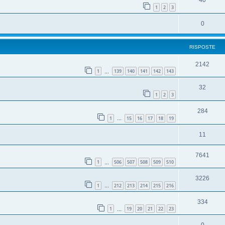
40
1
2
3
0
RISPOSTE
2142
1
139
140
141
142
143
…
32
1
2
3
284
1
15
16
17
18
19
…
11
7641
1
506
507
508
509
510
…
3226
1
212
213
214
215
216
…
334
1
19
20
21
22
23
…