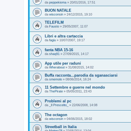
da
peppekioma
»
20/01/2016, 17:51
BUON NATALE
da
wisconsin
»
24/12/2015, 19:10
TELEFILM
da
Fausto
»
29/05/2007, 11:07
Libri e altra cartaccia
da
fagiu
»
10/07/2007, 19:17
fanta NBA 15-16
da
shaq91
»
27/09/2015, 14:17
App utile per raduni
da
Wherabout
»
31/08/2015, 14:02
Buffa racconta...parodia da sganasciarsi
da
smemolo
»
08/06/2014, 16:24
11 Settembre e guerre nel mondo
da
ThePirate
»
05/05/2011, 23:43
Problemi al pc
da
_Il Prescelto_
»
22/06/2008, 14:08
The octagon
da
wisconsin
»
04/06/2015, 18:02
Streetball in Italia
da
Matteo78
»
22/05/2014, 13:04