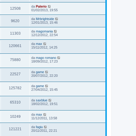
da
Palerio
12508
01/02/2013, 19:55
da
Mrbrightside
9620
12/01/2013, 15:46
da
magomania
11303
12/12/2012, 22:54
da
max
120661
15/11/2012, 14:25
da
mago romano
75880
18/09/2012, 17:23
da
game
22527
20/07/2012, 22:20
da
game
125782
27/04/2012, 15:45
da
saxblue
65310
18/02/2012, 19:51
da
max
10249
11/12/2011, 13:58
da
fagiu
121221
20/11/2011, 22:21