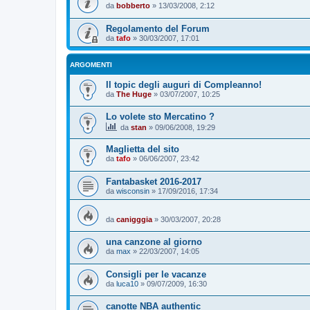
da
bobberto
»
13/03/2008, 2:12
Regolamento del Forum
da
tafo
»
30/03/2007, 17:01
ARGOMENTI
Il topic degli auguri di Compleanno!
da
The Huge
»
03/07/2007, 10:25
Lo volete sto Mercatino ?
da
stan
»
09/06/2008, 19:29
Maglietta del sito
da
tafo
»
06/06/2007, 23:42
Fantabasket 2016-2017
da
wisconsin
»
17/09/2016, 17:34
da
canigggia
»
30/03/2007, 20:28
una canzone al giorno
da
max
»
22/03/2007, 14:05
Consigli per le vacanze
da
luca10
»
09/07/2009, 16:30
canotte NBA authentic