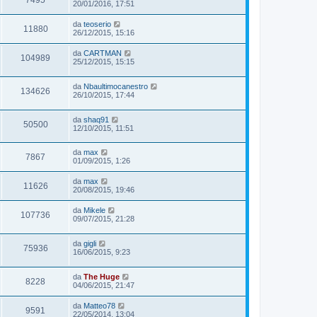
7495
20/01/2016, 17:51
da
teoserio
11880
26/12/2015, 15:16
da
CARTMAN
104989
25/12/2015, 15:15
da
Nbaultimocanestro
134626
26/10/2015, 17:44
da
shaq91
50500
12/10/2015, 11:51
da
max
7867
01/09/2015, 1:26
da
max
11626
20/08/2015, 19:46
da
Mikele
107736
09/07/2015, 21:28
da
gigli
75936
16/06/2015, 9:23
da
The Huge
8228
04/06/2015, 21:47
da
Matteo78
9591
22/05/2014, 13:04