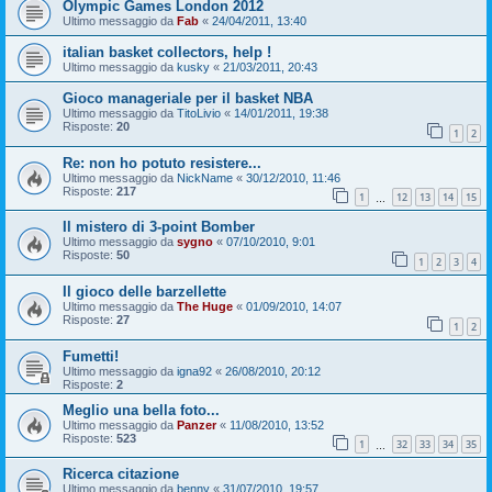
Olympic Games London 2012
Ultimo messaggio da
Fab
«
24/04/2011, 13:40
italian basket collectors, help !
Ultimo messaggio da
kusky
«
21/03/2011, 20:43
Gioco manageriale per il basket NBA
Ultimo messaggio da
TitoLivio
«
14/01/2011, 19:38
Risposte:
20
1
2
Re: non ho potuto resistere...
Ultimo messaggio da
NickName
«
30/12/2010, 11:46
Risposte:
217
1
12
13
14
15
…
Il mistero di 3-point Bomber
Ultimo messaggio da
sygno
«
07/10/2010, 9:01
Risposte:
50
1
2
3
4
Il gioco delle barzellette
Ultimo messaggio da
The Huge
«
01/09/2010, 14:07
Risposte:
27
1
2
Fumetti!
Ultimo messaggio da
igna92
«
26/08/2010, 20:12
Risposte:
2
Meglio una bella foto...
Ultimo messaggio da
Panzer
«
11/08/2010, 13:52
Risposte:
523
1
32
33
34
35
…
Ricerca citazione
Ultimo messaggio da
benny
«
31/07/2010, 19:57