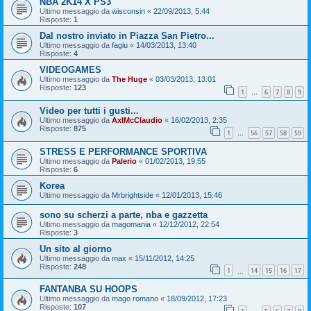
NBA 2K14 X PS3
Ultimo messaggio da
wisconsin
«
22/09/2013, 5:44
Risposte:
1
Dal nostro inviato in Piazza San Pietro...
Ultimo messaggio da
fagiu
«
14/03/2013, 13:40
Risposte:
4
VIDEOGAMES
Ultimo messaggio da
The Huge
«
03/03/2013, 13:01
Risposte:
123
1
6
7
8
9
…
Video per tutti i gusti...
Ultimo messaggio da
AxlMcClaudio
«
16/02/2013, 2:35
Risposte:
875
1
56
57
58
59
…
STRESS E PERFORMANCE SPORTIVA
Ultimo messaggio da
Palerio
«
01/02/2013, 19:55
Risposte:
6
Korea
Ultimo messaggio da
Mrbrightside
«
12/01/2013, 15:46
sono su scherzi a parte, nba e gazzetta
Ultimo messaggio da
magomania
«
12/12/2012, 22:54
Risposte:
3
Un sito al giorno
Ultimo messaggio da
max
«
15/11/2012, 14:25
Risposte:
248
1
14
15
16
17
…
FANTANBA SU HOOPS
Ultimo messaggio da
mago romano
«
18/09/2012, 17:23
Risposte:
107