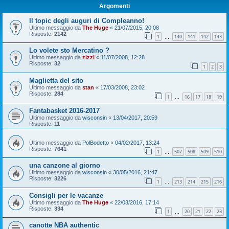
Argomenti
Il topic degli auguri di Compleanno!
Ultimo messaggio da
The Huge
«
21/07/2015, 20:08
Risposte:
2142
1
140
141
142
143
…
Lo volete sto Mercatino ?
Ultimo messaggio da
zizzi
«
11/07/2008, 12:28
Risposte:
32
1
2
3
Maglietta del sito
Ultimo messaggio da
stan
«
17/03/2008, 23:02
Risposte:
284
1
16
17
18
19
…
Fantabasket 2016-2017
Ultimo messaggio da
wisconsin
«
13/04/2017, 20:59
Risposte:
11
Ultimo messaggio da
PolBodetto
«
04/02/2017, 13:24
Risposte:
7641
1
507
508
509
510
…
una canzone al giorno
Ultimo messaggio da
wisconsin
«
30/05/2016, 21:47
Risposte:
3226
1
213
214
215
216
…
Consigli per le vacanze
Ultimo messaggio da
The Huge
«
22/03/2016, 17:14
Risposte:
334
1
20
21
22
23
…
canotte NBA authentic