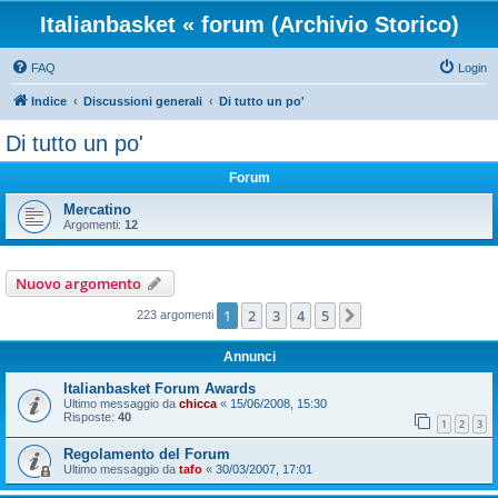
Italianbasket « forum (Archivio Storico)
FAQ
Login
Indice
Discussioni generali
Di tutto un po'
Di tutto un po'
Forum
Mercatino
Argomenti:
12
Nuovo argomento
1
2
3
4
5
Prossimo
223 argomenti
Annunci
Italianbasket Forum Awards
Ultimo messaggio da
chicca
«
15/06/2008, 15:30
Risposte:
40
1
2
3
Regolamento del Forum
Ultimo messaggio da
tafo
«
30/03/2007, 17:01