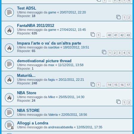
1
5
6
7
8
…
Test ADSL
Ultimo messaggio da
game
«
20/07/2012, 22:20
Risposte:
18
1
2
FantaNBA 2011/2012
Ultimo messaggio da
game
«
27/04/2012, 15:45
Risposte:
635
1
40
41
42
43
…
Impara l'arte o va' da un'altra parte
Ultimo messaggio da
saxblue
«
18/02/2012, 19:51
Risposte:
65
1
2
3
4
5
demotivational picture thread
Ultimo messaggio da
max
«
11/12/2011, 13:58
Risposte:
1
Maturità...
Ultimo messaggio da
fagiu
«
20/11/2011, 22:21
Risposte:
248
1
14
15
16
17
…
NBA Store
Ultimo messaggio da
Mike
«
25/05/2011, 14:30
Risposte:
24
1
2
NBA STORE
Ultimo messaggio da
Valeria
«
22/05/2011, 18:56
Alloggi a Londra
Ultimo messaggio da
andreasabbatella
«
12/05/2011, 17:35