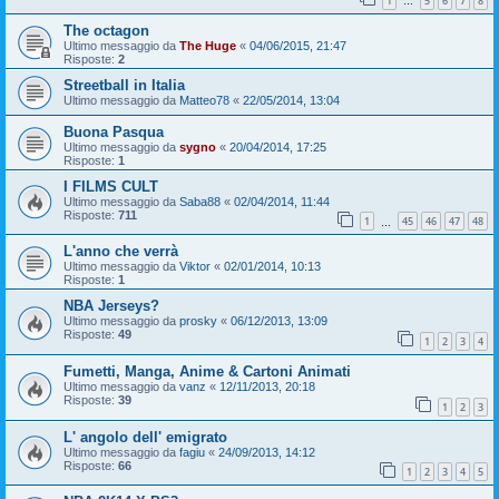
1
5
6
7
8
…
The octagon
Ultimo messaggio da
The Huge
«
04/06/2015, 21:47
Risposte:
2
Streetball in Italia
Ultimo messaggio da
Matteo78
«
22/05/2014, 13:04
Buona Pasqua
Ultimo messaggio da
sygno
«
20/04/2014, 17:25
Risposte:
1
I FILMS CULT
Ultimo messaggio da
Saba88
«
02/04/2014, 11:44
Risposte:
711
1
45
46
47
48
…
L'anno che verrà
Ultimo messaggio da
Viktor
«
02/01/2014, 10:13
Risposte:
1
NBA Jerseys?
Ultimo messaggio da
prosky
«
06/12/2013, 13:09
Risposte:
49
1
2
3
4
Fumetti, Manga, Anime & Cartoni Animati
Ultimo messaggio da
vanz
«
12/11/2013, 20:18
Risposte:
39
1
2
3
L' angolo dell' emigrato
Ultimo messaggio da
fagiu
«
24/09/2013, 14:12
Risposte:
66
1
2
3
4
5