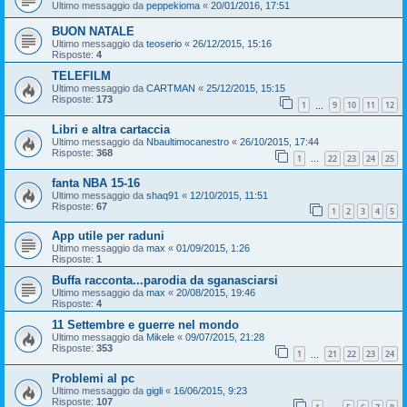
Ultimo messaggio da
peppekioma
«
20/01/2016, 17:51
BUON NATALE
Ultimo messaggio da
teoserio
«
26/12/2015, 15:16
Risposte:
4
TELEFILM
Ultimo messaggio da
CARTMAN
«
25/12/2015, 15:15
Risposte:
173
1
9
10
11
12
…
Libri e altra cartaccia
Ultimo messaggio da
Nbaultimocanestro
«
26/10/2015, 17:44
Risposte:
368
1
22
23
24
25
…
fanta NBA 15-16
Ultimo messaggio da
shaq91
«
12/10/2015, 11:51
Risposte:
67
1
2
3
4
5
App utile per raduni
Ultimo messaggio da
max
«
01/09/2015, 1:26
Risposte:
1
Buffa racconta...parodia da sganasciarsi
Ultimo messaggio da
max
«
20/08/2015, 19:46
Risposte:
4
11 Settembre e guerre nel mondo
Ultimo messaggio da
Mikele
«
09/07/2015, 21:28
Risposte:
353
1
21
22
23
24
…
Problemi al pc
Ultimo messaggio da
gigli
«
16/06/2015, 9:23
Risposte:
107