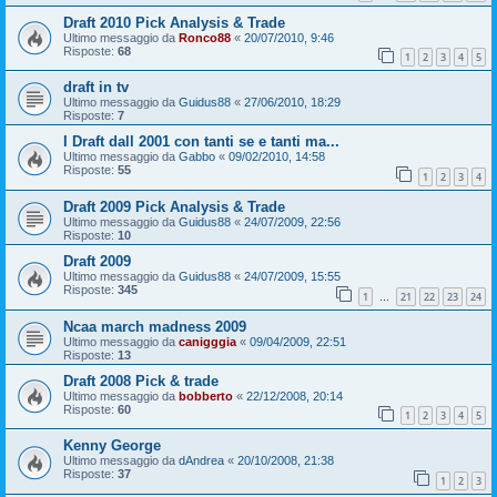
Draft 2010 Pick Analysis & Trade
Ultimo messaggio da
Ronco88
«
20/07/2010, 9:46
Risposte:
68
1
2
3
4
5
draft in tv
Ultimo messaggio da
Guidus88
«
27/06/2010, 18:29
Risposte:
7
I Draft dall 2001 con tanti se e tanti ma...
Ultimo messaggio da
Gabbo
«
09/02/2010, 14:58
Risposte:
55
1
2
3
4
Draft 2009 Pick Analysis & Trade
Ultimo messaggio da
Guidus88
«
24/07/2009, 22:56
Risposte:
10
Draft 2009
Ultimo messaggio da
Guidus88
«
24/07/2009, 15:55
Risposte:
345
1
21
22
23
24
…
Ncaa march madness 2009
Ultimo messaggio da
canigggia
«
09/04/2009, 22:51
Risposte:
13
Draft 2008 Pick & trade
Ultimo messaggio da
bobberto
«
22/12/2008, 20:14
Risposte:
60
1
2
3
4
5
Kenny George
Ultimo messaggio da
dAndrea
«
20/10/2008, 21:38
Risposte:
37
1
2
3