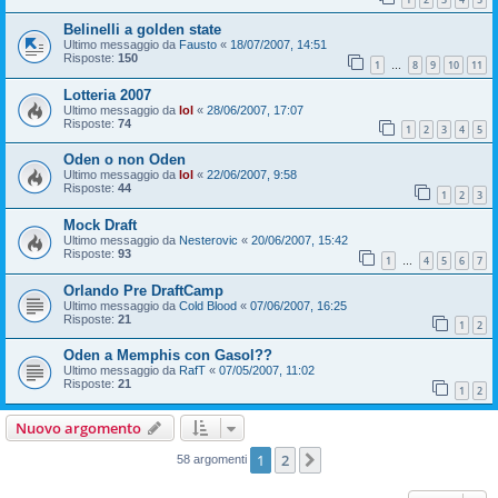
Belinelli a golden state
Ultimo messaggio da
Fausto
«
18/07/2007, 14:51
Risposte:
150
1
8
9
10
11
…
Lotteria 2007
Ultimo messaggio da
lol
«
28/06/2007, 17:07
Risposte:
74
1
2
3
4
5
Oden o non Oden
Ultimo messaggio da
lol
«
22/06/2007, 9:58
Risposte:
44
1
2
3
Mock Draft
Ultimo messaggio da
Nesterovic
«
20/06/2007, 15:42
Risposte:
93
1
4
5
6
7
…
Orlando Pre DraftCamp
Ultimo messaggio da
Cold Blood
«
07/06/2007, 16:25
Risposte:
21
1
2
Oden a Memphis con Gasol??
Ultimo messaggio da
RafT
«
07/05/2007, 11:02
Risposte:
21
1
2
Nuovo argomento
1
2
Prossimo
58 argomenti