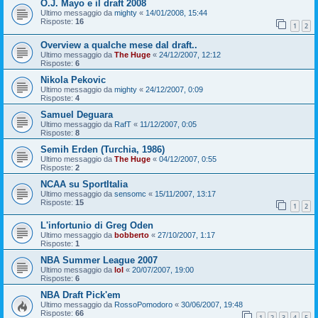
O.J. Mayo e il draft 2008
Ultimo messaggio da
mighty
«
14/01/2008, 15:44
Risposte:
16
1
2
Overview a qualche mese dal draft..
Ultimo messaggio da
The Huge
«
24/12/2007, 12:12
Risposte:
6
Nikola Pekovic
Ultimo messaggio da
mighty
«
24/12/2007, 0:09
Risposte:
4
Samuel Deguara
Ultimo messaggio da
RafT
«
11/12/2007, 0:05
Risposte:
8
Semih Erden (Turchia, 1986)
Ultimo messaggio da
The Huge
«
04/12/2007, 0:55
Risposte:
2
NCAA su SportItalia
Ultimo messaggio da
sensomc
«
15/11/2007, 13:17
Risposte:
15
1
2
L'infortunio di Greg Oden
Ultimo messaggio da
bobberto
«
27/10/2007, 1:17
Risposte:
1
NBA Summer League 2007
Ultimo messaggio da
lol
«
20/07/2007, 19:00
Risposte:
6
NBA Draft Pick'em
Ultimo messaggio da
RossoPomodoro
«
30/06/2007, 19:48
Risposte:
66
1
2
3
4
5