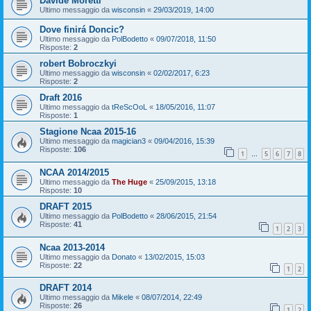
Davide Moretti
Ultimo messaggio da
wisconsin
«
29/03/2019, 14:00
Dove finirá Doncic?
Ultimo messaggio da
PolBodetto
«
09/07/2018, 11:50
Risposte:
2
robert Bobroczkyi
Ultimo messaggio da
wisconsin
«
02/02/2017, 6:23
Risposte:
2
Draft 2016
Ultimo messaggio da
tReScOoL
«
18/05/2016, 11:07
Risposte:
1
Stagione Ncaa 2015-16
Ultimo messaggio da
magician3
«
09/04/2016, 15:39
Risposte:
106
1
5
6
7
8
…
NCAA 2014/2015
Ultimo messaggio da
The Huge
«
25/09/2015, 13:18
Risposte:
10
DRAFT 2015
Ultimo messaggio da
PolBodetto
«
28/06/2015, 21:54
Risposte:
41
1
2
3
Ncaa 2013-2014
Ultimo messaggio da
Donato
«
13/02/2015, 15:03
Risposte:
22
1
2
DRAFT 2014
Ultimo messaggio da
Mikele
«
08/07/2014, 22:49
Risposte:
26
1
2