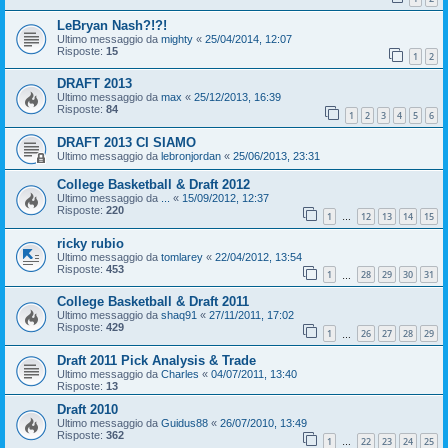
LeBryan Nash?!?!
Ultimo messaggio da
mighty
«
25/04/2014, 12:07
Risposte:
15
1
2
DRAFT 2013
Ultimo messaggio da
max
«
25/12/2013, 16:39
Risposte:
84
1
2
3
4
5
6
DRAFT 2013 CI SIAMO
Ultimo messaggio da
lebronjordan
«
25/06/2013, 23:31
College Basketball & Draft 2012
Ultimo messaggio da
...
«
15/09/2012, 12:37
Risposte:
220
1
12
13
14
15
…
ricky rubio
Ultimo messaggio da
tomlarey
«
22/04/2012, 13:54
Risposte:
453
1
28
29
30
31
…
College Basketball & Draft 2011
Ultimo messaggio da
shaq91
«
27/11/2011, 17:02
Risposte:
429
1
26
27
28
29
…
Draft 2011 Pick Analysis & Trade
Ultimo messaggio da
Charles
«
04/07/2011, 13:40
Risposte:
13
Draft 2010
Ultimo messaggio da
Guidus88
«
26/07/2010, 13:49
Risposte:
362
1
22
23
24
25
…