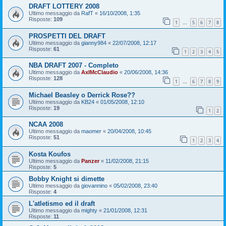
DRAFT LOTTERY 2008
Ultimo messaggio da
RafT
«
16/10/2008, 1:35
Risposte:
109
1
5
6
7
8
…
PROSPETTI DEL DRAFT
Ultimo messaggio da
gianny984
«
22/07/2008, 12:17
Risposte:
61
1
2
3
4
5
NBA DRAFT 2007 - Completo
Ultimo messaggio da
AxlMcClaudio
«
20/06/2008, 14:36
Risposte:
128
1
6
7
8
9
…
Michael Beasley o Derrick Rose??
Ultimo messaggio da
KB24
«
01/05/2008, 12:10
Risposte:
19
1
2
NCAA 2008
Ultimo messaggio da
maomer
«
20/04/2008, 10:45
Risposte:
51
1
2
3
4
Kosta Koufos
Ultimo messaggio da
Panzer
«
11/02/2008, 21:15
Risposte:
5
Bobby Knight si dimette
Ultimo messaggio da
giovannino
«
05/02/2008, 23:40
Risposte:
4
L'atletismo ed il draft
Ultimo messaggio da
mighty
«
21/01/2008, 12:31
Risposte:
11