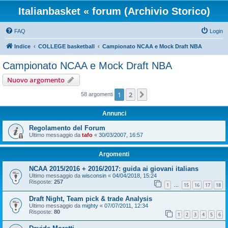
Italianbasket « forum (Archivio Storico)
FAQ
Login
Indice
COLLEGE basketball
Campionato NCAA e Mock Draft NBA
Campionato NCAA e Mock Draft NBA
Nuovo argomento
1
2
Prossimo
58 argomenti
Annunci
Regolamento del Forum
Ultimo messaggio da
tafo
«
30/03/2007, 16:57
Argomenti
NCAA 2015/2016 + 2016/2017: guida ai giovani italians
Ultimo messaggio da
wisconsin
«
04/04/2018, 15:24
Risposte:
257
1
15
16
17
18
…
Draft Night, Team pick & trade Analysis
Ultimo messaggio da
mighty
«
07/07/2011, 12:34
Risposte:
80
1
2
3
4
5
6