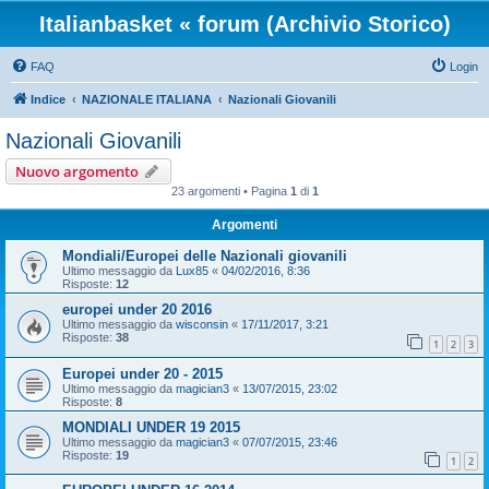
Italianbasket « forum (Archivio Storico)
FAQ
Login
Indice
NAZIONALE ITALIANA
Nazionali Giovanili
Nazionali Giovanili
Nuovo argomento
23 argomenti • Pagina
1
di
1
Argomenti
Mondiali/Europei delle Nazionali giovanili
Ultimo messaggio da
Lux85
«
04/02/2016, 8:36
Risposte:
12
europei under 20 2016
Ultimo messaggio da
wisconsin
«
17/11/2017, 3:21
Risposte:
38
1
2
3
Europei under 20 - 2015
Ultimo messaggio da
magician3
«
13/07/2015, 23:02
Risposte:
8
MONDIALI UNDER 19 2015
Ultimo messaggio da
magician3
«
07/07/2015, 23:46
Risposte:
19
1
2