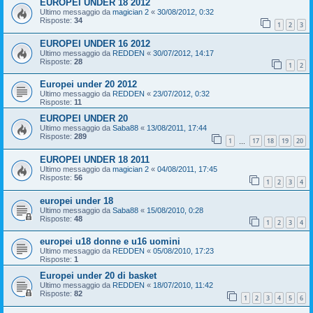
EUROPEI UNDER 18 2012
Ultimo messaggio da
magician 2
«
30/08/2012, 0:32
Risposte:
34
1
2
3
EUROPEI UNDER 16 2012
Ultimo messaggio da
REDDEN
«
30/07/2012, 14:17
Risposte:
28
1
2
Europei under 20 2012
Ultimo messaggio da
REDDEN
«
23/07/2012, 0:32
Risposte:
11
EUROPEI UNDER 20
Ultimo messaggio da
Saba88
«
13/08/2011, 17:44
Risposte:
289
1
17
18
19
20
…
EUROPEI UNDER 18 2011
Ultimo messaggio da
magician 2
«
04/08/2011, 17:45
Risposte:
56
1
2
3
4
europei under 18
Ultimo messaggio da
Saba88
«
15/08/2010, 0:28
Risposte:
48
1
2
3
4
europei u18 donne e u16 uomini
Ultimo messaggio da
REDDEN
«
05/08/2010, 17:23
Risposte:
1
Europei under 20 di basket
Ultimo messaggio da
REDDEN
«
18/07/2010, 11:42
Risposte:
82
1
2
3
4
5
6