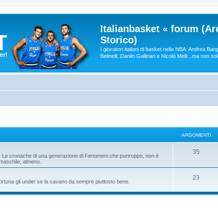
Italianbasket « forum (Ar
Storico)
I giocatori italiani di basket nella NBA: Andrea Ba
Belinelli, Danilo Gallinari e Nicolò Melli...ma non so
ARGOMENTI
35
ni. Le cronache di una generazione di Fenomeni che purtroppo, non è
 maschile, almeno.
23
fortuna gli under se la cavano da sempre piuttosto bene.