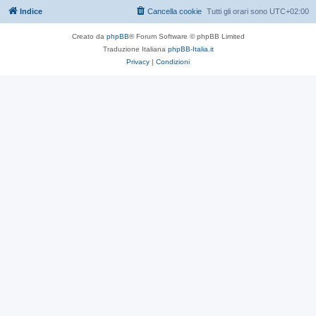
Indice
Cancella cookie
Tutti gli orari sono
UTC+02:00
Creato da
phpBB
® Forum Software © phpBB Limited
Traduzione Italiana
phpBB-Italia.it
Privacy
|
Condizioni