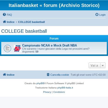
Italianbasket « forum (Archivio Storico)
FAQ
Login
Indice
COLLEGE basketball
COLLEGE basketball
Forum
Campionato NCAA e Mock Draft NBA
Chi saranno i nuovi giocatori della Lega nei prossimi anni?
Argomenti:
59
Vai a
Indice
Cancella cookie
Tutti gli orari sono
UTC+02:00
Creato da
phpBB
® Forum Software © phpBB Limited
Traduzione Italiana
phpBB-Italia.it
Privacy
|
Condizioni