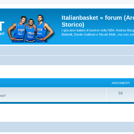
Italianbasket « forum (Ar
Storico)
I giocatori italiani di basket nella NBA: Andrea Ba
Belinelli, Danilo Gallinari e Nicolò Melli...ma non so
ARGOMENTI
59
anni?