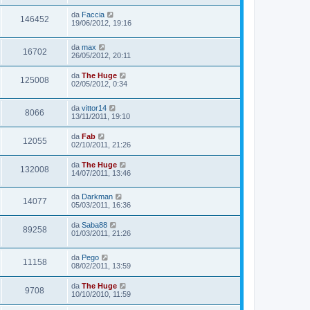
da
Faccia
146452
19/06/2012, 19:16
da
max
16702
26/05/2012, 20:11
da
The Huge
125008
02/05/2012, 0:34
da
vittor14
8066
13/11/2011, 19:10
da
Fab
12055
02/10/2011, 21:26
da
The Huge
132008
14/07/2011, 13:46
da
Darkman
14077
05/03/2011, 16:36
da
Saba88
89258
01/03/2011, 21:26
da
Pego
11158
08/02/2011, 13:59
da
The Huge
9708
10/10/2010, 11:59