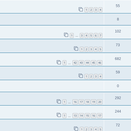
55
1
2
3
4
8
102
1
3
4
5
6
7
…
73
1
2
3
4
5
682
1
42
43
44
45
46
…
59
1
2
3
4
0
292
1
16
17
18
19
20
…
244
1
13
14
15
16
17
…
72
1
2
3
4
5