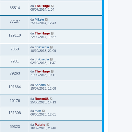
da
The Huge
65514
08/07/2014, 1:04
da
Mikele
77137
25/02/2014, 12:43
da
The Huge
129110
22/02/2014, 19:57
da
chilosecla
7860
10/10/2013, 22:09
da
chilosecla
7931
02/10/2013, 11:37
da
The Huge
79263
21/09/2013, 10:11
da
Saba88
101664
15/07/2013, 12:08
da
Ronco88
10176
25/06/2013, 14:13
da
max
131308
06/05/2013, 12:01
da
Palerio
59323
16/02/2013, 23:46