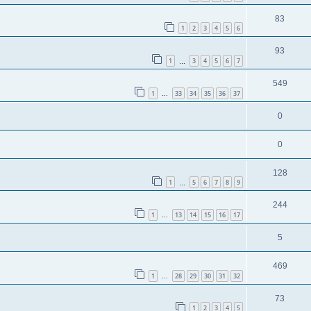
83
1
2
3
4
5
6
93
1
3
4
5
6
7
…
549
1
33
34
35
36
37
…
0
0
128
1
5
6
7
8
9
…
244
1
13
14
15
16
17
…
5
469
1
28
29
30
31
32
…
73
1
2
3
4
5