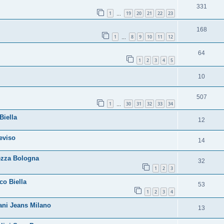
331
1
19
20
21
22
23
…
168
1
8
9
10
11
12
…
64
1
2
3
4
5
10
507
1
30
31
32
33
34
…
Biella
12
eviso
14
ezza Bologna
32
1
2
3
co Biella
53
1
2
3
4
ani Jeans Milano
13