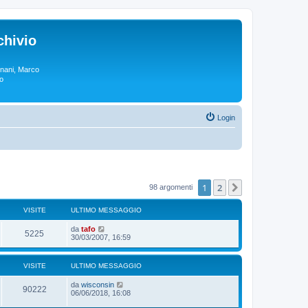
chivio
rgnani, Marco
lo
Login
1
2
Prossimo
98 argomenti
VISITE
ULTIMO MESSAGGIO
da
tafo
5225
30/03/2007, 16:59
VISITE
ULTIMO MESSAGGIO
da
wisconsin
90222
06/06/2018, 16:08