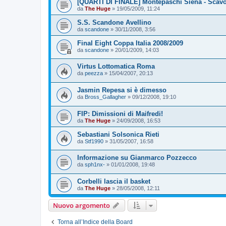
[QUARTI DI FINALE] Montepaschi Siena - Scavo
da
The Huge
»
19/05/2009, 11:24
S.S. Scandone Avellino
da
scandone
»
30/11/2008, 3:56
Final Eight Coppa Italia 2008/2009
da
scandone
»
20/01/2009, 14:03
Virtus Lottomatica Roma
da
peezza
»
15/04/2007, 20:13
Jasmin Repesa si è dimesso
da
Bross_Gallagher
»
09/12/2008, 19:10
FIP: Dimissioni di Maifredi!
da
The Huge
»
24/09/2008, 16:53
Sebastiani Solsonica Rieti
da
Stf1990
»
31/05/2007, 16:58
Informazione su Gianmarco Pozzecco
da
sph1nx-
»
01/01/2008, 19:48
Corbelli lascia il basket
da
The Huge
»
28/05/2008, 12:11
Nuovo argomento
Torna all’Indice della Board