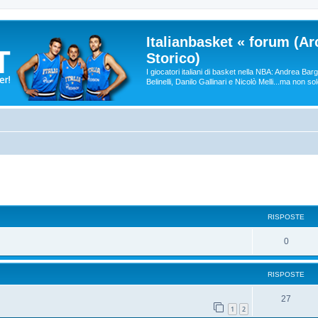
Italianbasket « forum (Ar
Storico)
I giocatori italiani di basket nella NBA: Andrea Ba
Belinelli, Danilo Gallinari e Nicolò Melli...ma non so
RISPOSTE
0
RISPOSTE
27
1
2