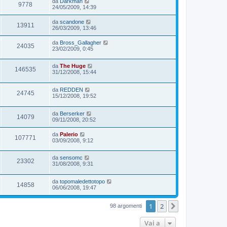
da
Darkman
9778
24/05/2009, 14:39
da
scandone
13911
26/03/2009, 13:46
da
Bross_Gallagher
24035
23/02/2009, 0:45
da
The Huge
146535
31/12/2008, 15:44
da
REDDEN
24745
15/12/2008, 19:52
da
Berserker
14079
09/11/2008, 20:52
da
Palerio
107771
03/09/2008, 9:12
da
sensomc
23302
31/08/2008, 9:31
da
topomaledettotopo
14858
06/06/2008, 19:47
1
2
Prossimo
98 argomenti
Vai a