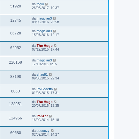
da
fagiu
51920
26/06/2017, 19:37
da
magician3
12745
09/09/2016, 23:58
da
magician3
86728
15/07/2016, 12:17
da
The Huge
62952
07/12/2015, 17:44
da
magician3
220168
17/11/2015, 0:15
da
shaq91
88198
09/08/2015, 22:34
da
PolBodetto
8060
01/08/2015, 17:31
da
The Huge
138951
20/07/2015, 13:35
da
Panzer
124956
16/09/2014, 15:18
da
squeezy
60680
02/09/2014, 14:27