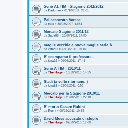
Serie A1 TIM - Stagione 2011/2012
da
Darkman
»
01/10/2011, 22:01
Pallacanestro Varese
da
max
»
30/03/2007, 13:51
Mercato Stagione 2011/12
da
Saba88
»
20/06/2011, 17:00
maglie vecchie e nuove maglie serie A
da
vittor14
»
13/11/2011, 19:10
E' scomparso il professore..
da
igna92
»
09/06/2011, 17:43
Serie A TIM - 2010/11
da
The Huge
»
10/10/2010, 14:55
Stadi (a volte ritornano..)
da
igna92
»
02/03/2011, 0:52
Mercato per la Stagione 2010/11
da
The Huge
»
20/06/2010, 22:18
E' morto Cesare Rubini
da
Ruchi
»
08/02/2011, 10:53
David Moss accusato di stupro
da
The Huge
»
09/10/2010, 17:00