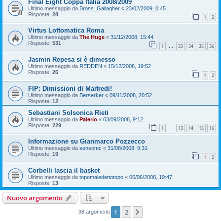
Final Eight Coppa Italia 2008/2009
Ultimo messaggio da
Bross_Gallagher
«
23/02/2009, 0:45
Risposte:
28
1
2
Virtus Lottomatica Roma
Ultimo messaggio da
The Huge
«
31/12/2008, 15:44
Risposte:
531
1
33
34
35
36
…
Jasmin Repesa si è dimesso
Ultimo messaggio da
REDDEN
«
15/12/2008, 19:52
Risposte:
26
1
2
FIP: Dimissioni di Maifredi!
Ultimo messaggio da
Berserker
«
09/11/2008, 20:52
Risposte:
12
Sebastiani Solsonica Rieti
Ultimo messaggio da
Palerio
«
03/09/2008, 9:12
Risposte:
229
1
13
14
15
16
…
Informazione su Gianmarco Pozzecco
Ultimo messaggio da
sensomc
«
31/08/2008, 9:31
Risposte:
19
1
2
Corbelli lascia il basket
Ultimo messaggio da
topomaledettotopo
«
06/06/2008, 19:47
Risposte:
13
Nuovo argomento
1
2
Prossimo
98 argomenti