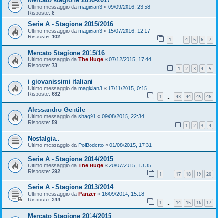
Mercato stagione 2016-2017
Ultimo messaggio da
magician3
«
09/09/2016, 23:58
Risposte:
8
Serie A - Stagione 2015/2016
Ultimo messaggio da
magician3
«
15/07/2016, 12:17
Risposte:
102
1
4
5
6
7
…
Mercato Stagione 2015/16
Ultimo messaggio da
The Huge
«
07/12/2015, 17:44
Risposte:
73
1
2
3
4
5
i giovanissimi italiani
Ultimo messaggio da
magician3
«
17/11/2015, 0:15
Risposte:
682
1
43
44
45
46
…
Alessandro Gentile
Ultimo messaggio da
shaq91
«
09/08/2015, 22:34
Risposte:
59
1
2
3
4
Nostalgia..
Ultimo messaggio da
PolBodetto
«
01/08/2015, 17:31
Serie A - Stagione 2014/2015
Ultimo messaggio da
The Huge
«
20/07/2015, 13:35
Risposte:
292
1
17
18
19
20
…
Serie A - Stagione 2013/2014
Ultimo messaggio da
Panzer
«
16/09/2014, 15:18
Risposte:
244
1
14
15
16
17
…
Mercato Stagione 2014/2015