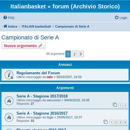
Italianbasket « forum (Archivio Storico)
FAQ
Login
Indice
ITALIAN basketball
Campionato di Serie A
Campionato di Serie A
Nuovo argomento
1
2
Prossimo
98 argomenti
Annunci
Regolamento del Forum
Ultimo messaggio da
tafo
«
30/03/2007, 16:59
Argomenti
Serie A - Stagione 2017/2018
Ultimo messaggio da
wisconsin
«
06/06/2018, 16:08
Risposte:
27
1
2
Serie A - Stagione 2016/2017
Ultimo messaggio da
fagiu
«
26/06/2017, 19:37
Risposte:
55
1
2
3
4