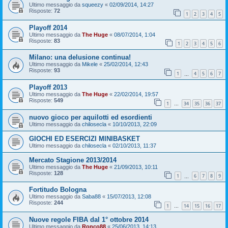
Ultimo messaggio da
squeezy
«
02/09/2014, 14:27
Risposte:
72
1
2
3
4
5
Playoff 2014
Ultimo messaggio da
The Huge
«
08/07/2014, 1:04
Risposte:
83
1
2
3
4
5
6
Milano: una delusione continua!
Ultimo messaggio da
Mikele
«
25/02/2014, 12:43
Risposte:
93
1
4
5
6
7
…
Playoff 2013
Ultimo messaggio da
The Huge
«
22/02/2014, 19:57
Risposte:
549
1
34
35
36
37
…
nuovo gioco per aquilotti ed esordienti
Ultimo messaggio da
chilosecla
«
10/10/2013, 22:09
GIOCHI ED ESERCIZI MINIBASKET
Ultimo messaggio da
chilosecla
«
02/10/2013, 11:37
Mercato Stagione 2013/2014
Ultimo messaggio da
The Huge
«
21/09/2013, 10:11
Risposte:
128
1
6
7
8
9
…
Fortitudo Bologna
Ultimo messaggio da
Saba88
«
15/07/2013, 12:08
Risposte:
244
1
14
15
16
17
…
Nuove regole FIBA dal 1° ottobre 2014
Ultimo messaggio da
Ronco88
«
25/06/2013, 14:13