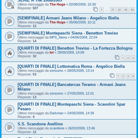
SERIE A TIM 2008/2009
Ultimo messaggio da
The Huge
«
02/08/2009, 15:30
Risposte:
507
1
31
32
33
34
…
[SEMIFINALE] Armani Jeans Milano - Angelico Biella
Ultimo messaggio da
The Huge
«
05/06/2009, 10:11
Risposte:
12
[SEMIFINALE] Montepaschi Siena - Benetton Treviso
Ultimo messaggio da
MPS_Siena
«
04/06/2009, 22:04
Risposte:
14
[QUARTI DI FINALE] Benetton Treviso - La Fortezza Bologna
Ultimo messaggio da
lol
«
28/05/2009, 14:09
Risposte:
32
1
2
3
[QUARTI DI FINALE] Lottomatica Roma - Angelico Biella
Ultimo messaggio da
sensomc
«
28/05/2009, 13:14
Risposte:
53
1
2
3
4
[QUARTI DI FINALE] Bancatercas Teramo - Armani Jeans
Milano
Ultimo messaggio da
sensomc
«
27/05/2009, 12:01
Risposte:
13
[QUARTI DI FINALE] Montepaschi Siena - Scavolini Spar
Pesaro
Ultimo messaggio da
Darkman
«
24/05/2009, 14:39
Risposte:
4
S.S. Scandone Avellino
Ultimo messaggio da
scandone
«
26/03/2009, 13:46
Risposte:
12