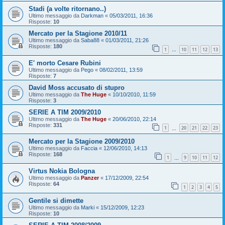
Stadi (a volte ritornano..)
Ultimo messaggio da
Darkman
«
05/03/2011, 16:36
Risposte:
10
Mercato per la Stagione 2010/11
Ultimo messaggio da
Saba88
«
01/03/2011, 21:26
Risposte:
180
1
10
11
12
13
…
E' morto Cesare Rubini
Ultimo messaggio da
Pego
«
08/02/2011, 13:59
Risposte:
7
David Moss accusato di stupro
Ultimo messaggio da
The Huge
«
10/10/2010, 11:59
Risposte:
3
SERIE A TIM 2009/2010
Ultimo messaggio da
The Huge
«
20/06/2010, 22:14
Risposte:
331
1
20
21
22
23
…
Mercato per la Stagione 2009/2010
Ultimo messaggio da
Faccia
«
12/06/2010, 14:13
Risposte:
168
1
9
10
11
12
…
Virtus Nokia Bologna
Ultimo messaggio da
Panzer
«
17/12/2009, 22:54
Risposte:
64
1
2
3
4
5
Gentile si dimette
Ultimo messaggio da
Marki
«
15/12/2009, 12:23
Risposte:
10