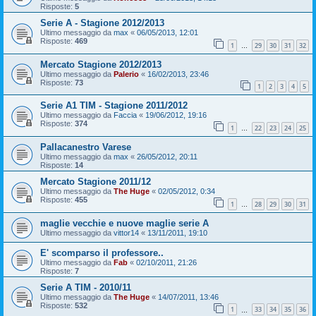
Risposte:
5
Serie A - Stagione 2012/2013
Ultimo messaggio da
max
«
06/05/2013, 12:01
Risposte:
469
1
29
30
31
32
…
Mercato Stagione 2012/2013
Ultimo messaggio da
Palerio
«
16/02/2013, 23:46
Risposte:
73
1
2
3
4
5
Serie A1 TIM - Stagione 2011/2012
Ultimo messaggio da
Faccia
«
19/06/2012, 19:16
Risposte:
374
1
22
23
24
25
…
Pallacanestro Varese
Ultimo messaggio da
max
«
26/05/2012, 20:11
Risposte:
14
Mercato Stagione 2011/12
Ultimo messaggio da
The Huge
«
02/05/2012, 0:34
Risposte:
455
1
28
29
30
31
…
maglie vecchie e nuove maglie serie A
Ultimo messaggio da
vittor14
«
13/11/2011, 19:10
E' scomparso il professore..
Ultimo messaggio da
Fab
«
02/10/2011, 21:26
Risposte:
7
Serie A TIM - 2010/11
Ultimo messaggio da
The Huge
«
14/07/2011, 13:46
Risposte:
532
1
33
34
35
36
…