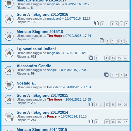
Mercato stagione 2016-2017
Ultimo messaggio da
magician3
«
09/09/2016, 23:58
Risposte:
8
Serie A - Stagione 2015/2016
Ultimo messaggio da
magician3
«
15/07/2016, 12:17
Risposte:
102
1
4
5
6
7
…
Mercato Stagione 2015/16
Ultimo messaggio da
The Huge
«
07/12/2015, 17:44
Risposte:
73
1
2
3
4
5
i giovanissimi italiani
Ultimo messaggio da
magician3
«
17/11/2015, 0:15
Risposte:
682
1
43
44
45
46
…
Alessandro Gentile
Ultimo messaggio da
shaq91
«
09/08/2015, 22:34
Risposte:
59
1
2
3
4
Nostalgia..
Ultimo messaggio da
PolBodetto
«
01/08/2015, 17:31
Serie A - Stagione 2014/2015
Ultimo messaggio da
The Huge
«
20/07/2015, 13:35
Risposte:
292
1
17
18
19
20
…
Serie A - Stagione 2013/2014
Ultimo messaggio da
Panzer
«
16/09/2014, 15:18
Risposte:
244
1
14
15
16
17
…
Mercato Stagione 2014/2015