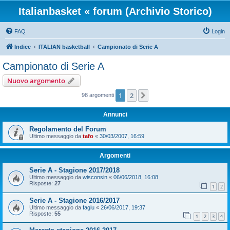
Italianbasket « forum (Archivio Storico)
FAQ
Login
Indice
ITALIAN basketball
Campionato di Serie A
Campionato di Serie A
Nuovo argomento
1
2
Prossimo
98 argomenti
Annunci
Regolamento del Forum
Ultimo messaggio da
tafo
«
30/03/2007, 16:59
Argomenti
Serie A - Stagione 2017/2018
Ultimo messaggio da
wisconsin
«
06/06/2018, 16:08
Risposte:
27
1
2
Serie A - Stagione 2016/2017
Ultimo messaggio da
fagiu
«
26/06/2017, 19:37
Risposte:
55
1
2
3
4