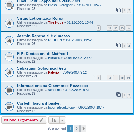
Final Eight Coppa Italia 2008/2009
Ultimo messaggio da
Bross_Gallagher
«
23/02/2009, 0:45
Risposte:
28
1
2
Virtus Lottomatica Roma
Ultimo messaggio da
The Huge
«
31/12/2008, 15:44
Risposte:
531
1
33
34
35
36
…
Jasmin Repesa si è dimesso
Ultimo messaggio da
REDDEN
«
15/12/2008, 19:52
Risposte:
26
1
2
FIP: Dimissioni di Maifredi!
Ultimo messaggio da
Berserker
«
09/11/2008, 20:52
Risposte:
12
Sebastiani Solsonica Rieti
Ultimo messaggio da
Palerio
«
03/09/2008, 9:12
Risposte:
229
1
13
14
15
16
…
Informazione su Gianmarco Pozzecco
Ultimo messaggio da
sensomc
«
31/08/2008, 9:31
Risposte:
19
1
2
Corbelli lascia il basket
Ultimo messaggio da
topomaledettotopo
«
06/06/2008, 19:47
Risposte:
13
Nuovo argomento
1
2
Prossimo
98 argomenti