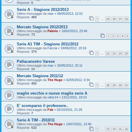
Risposte:
5
Serie A - Stagione 2012/2013
Ultimo messaggio da
max
«
06/05/2013, 12:01
Risposte:
469
1
29
30
31
32
…
Mercato Stagione 2012/2013
Ultimo messaggio da
Palerio
«
16/02/2013, 23:46
Risposte:
73
1
2
3
4
5
Serie A1 TIM - Stagione 2011/2012
Ultimo messaggio da
Faccia
«
19/06/2012, 19:16
Risposte:
374
1
22
23
24
25
…
Pallacanestro Varese
Ultimo messaggio da
max
«
26/05/2012, 20:11
Risposte:
14
Mercato Stagione 2011/12
Ultimo messaggio da
The Huge
«
02/05/2012, 0:34
Risposte:
455
1
28
29
30
31
…
maglie vecchie e nuove maglie serie A
Ultimo messaggio da
vittor14
«
13/11/2011, 19:10
E' scomparso il professore..
Ultimo messaggio da
Fab
«
02/10/2011, 21:26
Risposte:
7
Serie A TIM - 2010/11
Ultimo messaggio da
The Huge
«
14/07/2011, 13:46
Risposte:
532
1
33
34
35
36
…