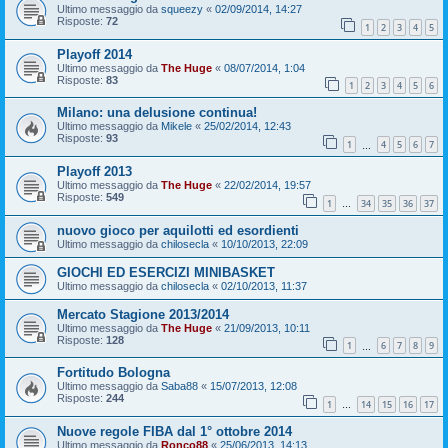
Ultimo messaggio da
squeezy
«
02/09/2014, 14:27
Risposte:
72
1
2
3
4
5
Playoff 2014
Ultimo messaggio da
The Huge
«
08/07/2014, 1:04
Risposte:
83
1
2
3
4
5
6
Milano: una delusione continua!
Ultimo messaggio da
Mikele
«
25/02/2014, 12:43
Risposte:
93
1
4
5
6
7
…
Playoff 2013
Ultimo messaggio da
The Huge
«
22/02/2014, 19:57
Risposte:
549
1
34
35
36
37
…
nuovo gioco per aquilotti ed esordienti
Ultimo messaggio da
chilosecla
«
10/10/2013, 22:09
GIOCHI ED ESERCIZI MINIBASKET
Ultimo messaggio da
chilosecla
«
02/10/2013, 11:37
Mercato Stagione 2013/2014
Ultimo messaggio da
The Huge
«
21/09/2013, 10:11
Risposte:
128
1
6
7
8
9
…
Fortitudo Bologna
Ultimo messaggio da
Saba88
«
15/07/2013, 12:08
Risposte:
244
1
14
15
16
17
…
Nuove regole FIBA dal 1° ottobre 2014
Ultimo messaggio da
Ronco88
«
25/06/2013, 14:13