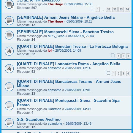
SERIE A TIM 2008/2009
Ultimo messaggio da
The Huge
«
02/08/2009, 15:30
Risposte:
507
1
31
32
33
34
…
[SEMIFINALE] Armani Jeans Milano - Angelico Biella
Ultimo messaggio da
The Huge
«
05/06/2009, 10:11
Risposte:
12
[SEMIFINALE] Montepaschi Siena - Benetton Treviso
Ultimo messaggio da
MPS_Siena
«
04/06/2009, 22:04
Risposte:
14
[QUARTI DI FINALE] Benetton Treviso - La Fortezza Bologna
Ultimo messaggio da
lol
«
28/05/2009, 14:09
Risposte:
32
1
2
3
[QUARTI DI FINALE] Lottomatica Roma - Angelico Biella
Ultimo messaggio da
sensomc
«
28/05/2009, 13:14
Risposte:
53
1
2
3
4
[QUARTI DI FINALE] Bancatercas Teramo - Armani Jeans
Milano
Ultimo messaggio da
sensomc
«
27/05/2009, 12:01
Risposte:
13
[QUARTI DI FINALE] Montepaschi Siena - Scavolini Spar
Pesaro
Ultimo messaggio da
Darkman
«
24/05/2009, 14:39
Risposte:
4
S.S. Scandone Avellino
Ultimo messaggio da
scandone
«
26/03/2009, 13:46
Risposte:
12