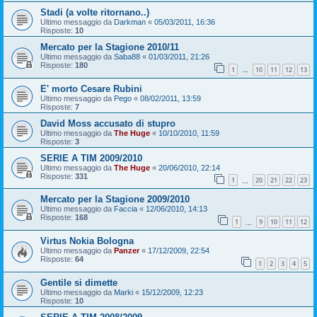
Stadi (a volte ritornano..)
Ultimo messaggio da
Darkman
«
05/03/2011, 16:36
Risposte:
10
Mercato per la Stagione 2010/11
Ultimo messaggio da
Saba88
«
01/03/2011, 21:26
Risposte:
180
1
10
11
12
13
…
E' morto Cesare Rubini
Ultimo messaggio da
Pego
«
08/02/2011, 13:59
Risposte:
7
David Moss accusato di stupro
Ultimo messaggio da
The Huge
«
10/10/2010, 11:59
Risposte:
3
SERIE A TIM 2009/2010
Ultimo messaggio da
The Huge
«
20/06/2010, 22:14
Risposte:
331
1
20
21
22
23
…
Mercato per la Stagione 2009/2010
Ultimo messaggio da
Faccia
«
12/06/2010, 14:13
Risposte:
168
1
9
10
11
12
…
Virtus Nokia Bologna
Ultimo messaggio da
Panzer
«
17/12/2009, 22:54
Risposte:
64
1
2
3
4
5
Gentile si dimette
Ultimo messaggio da
Marki
«
15/12/2009, 12:23
Risposte:
10