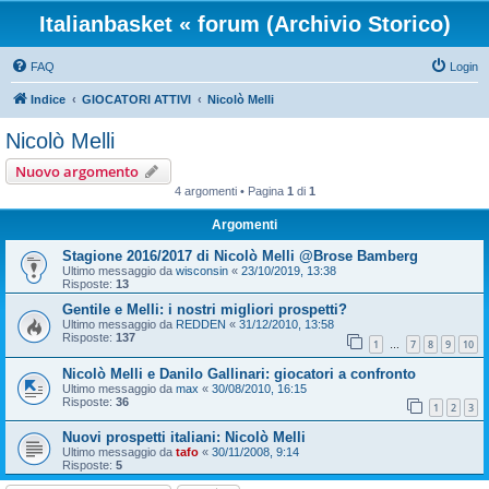
Italianbasket « forum (Archivio Storico)
FAQ
Login
Indice
GIOCATORI ATTIVI
Nicolò Melli
Nicolò Melli
Nuovo argomento
4 argomenti • Pagina
1
di
1
Argomenti
Stagione 2016/2017 di Nicolò Melli @Brose Bamberg
Ultimo messaggio da
wisconsin
«
23/10/2019, 13:38
Risposte:
13
Gentile e Melli: i nostri migliori prospetti?
Ultimo messaggio da
REDDEN
«
31/12/2010, 13:58
Risposte:
137
1
7
8
9
10
…
Nicolò Melli e Danilo Gallinari: giocatori a confronto
Ultimo messaggio da
max
«
30/08/2010, 16:15
Risposte:
36
1
2
3
Nuovi prospetti italiani: Nicolò Melli
Ultimo messaggio da
tafo
«
30/11/2008, 9:14
Risposte:
5