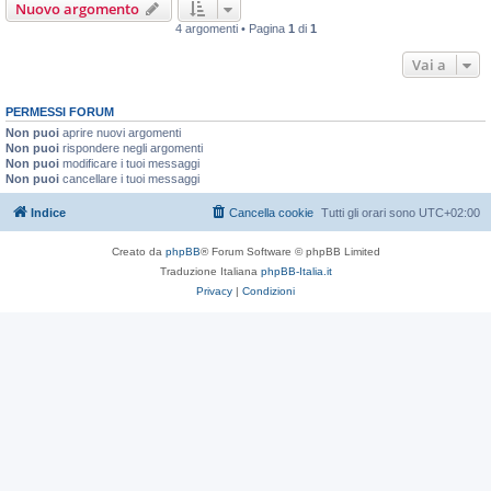
Nuovo argomento
4 argomenti • Pagina
1
di
1
Vai a
PERMESSI FORUM
Non puoi
aprire nuovi argomenti
Non puoi
rispondere negli argomenti
Non puoi
modificare i tuoi messaggi
Non puoi
cancellare i tuoi messaggi
Indice
Cancella cookie
Tutti gli orari sono
UTC+02:00
Creato da
phpBB
® Forum Software © phpBB Limited
Traduzione Italiana
phpBB-Italia.it
Privacy
|
Condizioni