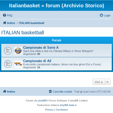
Italianbasket « forum (Archivio Storico)
FAQ
Login
Indice
ITALIAN basketball
ITALIAN basketball
Forum
Campionato di Serie A
Sarà una sfida a due tra Olimpia MIlano e Virtus Bologna?
Argomenti:
99
Campionato di A2
Il secondo campionato italiano, diviso nei due gironi Est e Ovest.
Argomenti:
16
Vai a
Indice
Cancella cookie
Tutti gli orari sono
UTC+02:00
Creato da
phpBB
® Forum Software © phpBB Limited
Traduzione Italiana
phpBB-Italia.it
Privacy
|
Condizioni