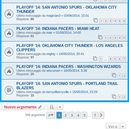
PLAYOFF '14: SAN ANTONIO SPURS - OKLAHOMA CITY
THUNDER
Ultimo messaggio da
magician3
«
03/06/2014, 15:01
Risposte:
85
1
2
3
4
5
6
PLAYOFF '14: INDIANA PACERS - MIAMI HEAT
Ultimo messaggio da
max
«
01/06/2014, 14:00
Risposte:
61
1
2
3
4
5
PLAYOFF '14: OKLAHOMA CITY THUNDER - LOS ANGELES
CLIPPERS
Ultimo messaggio da
mighty
«
24/05/2014, 20:41
Risposte:
97
1
4
5
6
7
…
PLAYOFF '14: INDIANA PACERS - WASHINGTON WIZARDS
Ultimo messaggio da
wisconsin
«
16/05/2014, 5:38
Risposte:
25
1
2
PLAYOFF '14: SAN ANTONIO SPURS - PORTLAND TRAIL
BLAZERS
Ultimo messaggio da
berrydiberryville
«
15/05/2014, 23:29
Risposte:
15
1
2
Nuovo argomento
Pagina
1
di
7
1
2
3
4
5
7
Prossimo
349 argomenti
…
Vai a