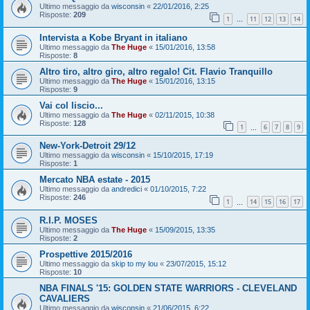
Ultimo messaggio da
wisconsin
«
22/01/2016, 2:25
Risposte:
209
1
11
12
13
14
…
Intervista a Kobe Bryant in italiano
Ultimo messaggio da
The Huge
«
15/01/2016, 13:58
Risposte:
8
Altro tiro, altro giro, altro regalo! Cit. Flavio Tranquillo
Ultimo messaggio da
The Huge
«
15/01/2016, 13:15
Risposte:
9
Vai col liscio...
Ultimo messaggio da
The Huge
«
02/11/2015, 10:38
Risposte:
128
1
6
7
8
9
…
New-York-Detroit 29/12
Ultimo messaggio da
wisconsin
«
15/10/2015, 17:19
Risposte:
1
Mercato NBA estate - 2015
Ultimo messaggio da
andredici
«
01/10/2015, 7:22
Risposte:
246
1
14
15
16
17
…
R.I.P. MOSES
Ultimo messaggio da
The Huge
«
15/09/2015, 13:35
Risposte:
2
Prospettive 2015/2016
Ultimo messaggio da
skip to my lou
«
23/07/2015, 15:12
Risposte:
10
NBA FINALS '15: GOLDEN STATE WARRIORS - CLEVELAND
CAVALIERS
Ultimo messaggio da
wisconsin
«
21/06/2015, 6:22