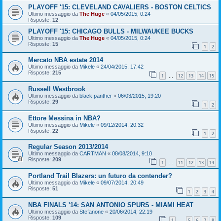
PLAYOFF '15: CLEVELAND CAVALIERS - BOSTON CELTICS
Ultimo messaggio da
The Huge
«
04/05/2015, 0:24
Risposte:
12
PLAYOFF '15: CHICAGO BULLS - MILWAUKEE BUCKS
Ultimo messaggio da
The Huge
«
04/05/2015, 0:24
Risposte:
15
1
2
Mercato NBA estate 2014
Ultimo messaggio da
Mikele
«
24/04/2015, 17:42
Risposte:
215
1
12
13
14
15
…
Russell Westbrook
Ultimo messaggio da
black panther
«
06/03/2015, 19:20
Risposte:
29
1
2
Ettore Messina in NBA?
Ultimo messaggio da
Mikele
«
09/12/2014, 20:32
Risposte:
22
1
2
Regular Season 2013/2014
Ultimo messaggio da
CARTMAN
«
08/08/2014, 9:10
Risposte:
209
1
11
12
13
14
…
Portland Trail Blazers: un futuro da contender?
Ultimo messaggio da
Mikele
«
09/07/2014, 20:49
Risposte:
51
1
2
3
4
NBA FINALS '14: SAN ANTONIO SPURS - MIAMI HEAT
Ultimo messaggio da
Stefanone
«
20/06/2014, 22:19
Risposte:
109
1
5
6
7
8
…