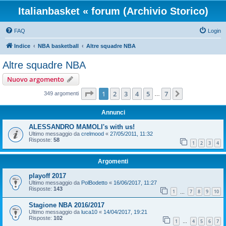
Italianbasket « forum (Archivio Storico)
FAQ
Login
Indice
NBA basketball
Altre squadre NBA
Altre squadre NBA
Nuovo argomento
Pagina
1
di
7
1
2
3
4
5
7
Prossimo
349 argomenti
…
Annunci
ALESSANDRO MAMOLI's with us!
Ultimo messaggio da
crelmood
«
27/05/2011, 11:32
Risposte:
58
1
2
3
4
Argomenti
playoff 2017
Ultimo messaggio da
PolBodetto
«
16/06/2017, 11:27
Risposte:
143
1
7
8
9
10
…
Stagione NBA 2016/2017
Ultimo messaggio da
luca10
«
14/04/2017, 19:21
Risposte:
102
1
4
5
6
7
…