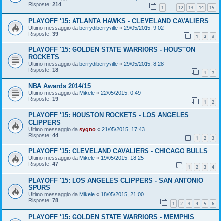
Risposte:
214
1
12
13
14
15
…
PLAYOFF '15: ATLANTA HAWKS - CLEVELAND CAVALIERS
Ultimo messaggio da
berrydiberryville
«
29/05/2015, 9:02
Risposte:
39
1
2
3
PLAYOFF '15: GOLDEN STATE WARRIORS - HOUSTON
ROCKETS
Ultimo messaggio da
berrydiberryville
«
29/05/2015, 8:28
Risposte:
18
1
2
NBA Awards 2014/15
Ultimo messaggio da
Mikele
«
22/05/2015, 0:49
Risposte:
19
1
2
PLAYOFF '15: HOUSTON ROCKETS - LOS ANGELES
CLIPPERS
Ultimo messaggio da
sygno
«
21/05/2015, 17:43
Risposte:
44
1
2
3
PLAYOFF '15: CLEVELAND CAVALIERS - CHICAGO BULLS
Ultimo messaggio da
Mikele
«
19/05/2015, 18:25
Risposte:
47
1
2
3
4
PLAYOFF '15: LOS ANGELES CLIPPERS - SAN ANTONIO
SPURS
Ultimo messaggio da
Mikele
«
18/05/2015, 21:00
Risposte:
78
1
2
3
4
5
6
PLAYOFF '15: GOLDEN STATE WARRIORS - MEMPHIS