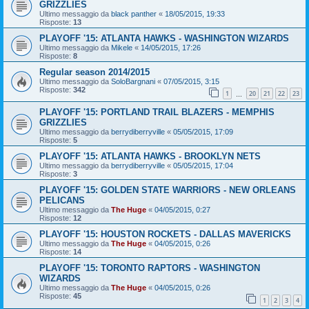
GRIZZLIES
Ultimo messaggio da
black panther
«
18/05/2015, 19:33
Risposte:
13
PLAYOFF '15: ATLANTA HAWKS - WASHINGTON WIZARDS
Ultimo messaggio da
Mikele
«
14/05/2015, 17:26
Risposte:
8
Regular season 2014/2015
Ultimo messaggio da
SoloBargnani
«
07/05/2015, 3:15
Risposte:
342
1
20
21
22
23
…
PLAYOFF '15: PORTLAND TRAIL BLAZERS - MEMPHIS
GRIZZLIES
Ultimo messaggio da
berrydiberryville
«
05/05/2015, 17:09
Risposte:
5
PLAYOFF '15: ATLANTA HAWKS - BROOKLYN NETS
Ultimo messaggio da
berrydiberryville
«
05/05/2015, 17:04
Risposte:
3
PLAYOFF '15: GOLDEN STATE WARRIORS - NEW ORLEANS
PELICANS
Ultimo messaggio da
The Huge
«
04/05/2015, 0:27
Risposte:
12
PLAYOFF '15: HOUSTON ROCKETS - DALLAS MAVERICKS
Ultimo messaggio da
The Huge
«
04/05/2015, 0:26
Risposte:
14
PLAYOFF '15: TORONTO RAPTORS - WASHINGTON
WIZARDS
Ultimo messaggio da
The Huge
«
04/05/2015, 0:26
Risposte:
45
1
2
3
4