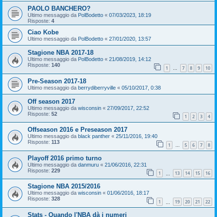
PAOLO BANCHERO?
Ultimo messaggio da
PolBodetto
«
07/03/2023, 18:19
Risposte:
4
Ciao Kobe
Ultimo messaggio da
PolBodetto
«
27/01/2020, 13:57
Stagione NBA 2017-18
Ultimo messaggio da
PolBodetto
«
21/08/2019, 14:12
Risposte:
140
1
7
8
9
10
…
Pre-Season 2017-18
Ultimo messaggio da
berrydiberryville
«
05/10/2017, 0:38
Off season 2017
Ultimo messaggio da
wisconsin
«
27/09/2017, 22:52
Risposte:
52
1
2
3
4
Offseason 2016 e Preseason 2017
Ultimo messaggio da
black panther
«
25/11/2016, 19:40
Risposte:
113
1
5
6
7
8
…
Playoff 2016 primo turno
Ultimo messaggio da
danmuru
«
21/06/2016, 22:31
Risposte:
229
1
13
14
15
16
…
Stagione NBA 2015/2016
Ultimo messaggio da
wisconsin
«
01/06/2016, 18:17
Risposte:
328
1
19
20
21
22
…
Stats - Quando l'NBA dà i numeri