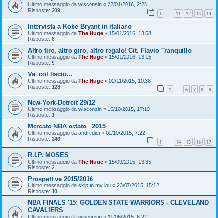
Ultimo messaggio da
wisconsin
«
22/01/2016, 2:25
Risposte:
209
1
11
12
13
14
…
Intervista a Kobe Bryant in italiano
Ultimo messaggio da
The Huge
«
15/01/2016, 13:58
Risposte:
8
Altro tiro, altro giro, altro regalo! Cit. Flavio Tranquillo
Ultimo messaggio da
The Huge
«
15/01/2016, 13:15
Risposte:
9
Vai col liscio...
Ultimo messaggio da
The Huge
«
02/11/2015, 10:38
Risposte:
128
1
6
7
8
9
…
New-York-Detroit 29/12
Ultimo messaggio da
wisconsin
«
15/10/2015, 17:19
Risposte:
1
Mercato NBA estate - 2015
Ultimo messaggio da
andredici
«
01/10/2015, 7:22
Risposte:
246
1
14
15
16
17
…
R.I.P. MOSES
Ultimo messaggio da
The Huge
«
15/09/2015, 13:35
Risposte:
2
Prospettive 2015/2016
Ultimo messaggio da
skip to my lou
«
23/07/2015, 15:12
Risposte:
10
NBA FINALS '15: GOLDEN STATE WARRIORS - CLEVELAND
CAVALIERS
Ultimo messaggio da
wisconsin
«
21/06/2015, 6:22