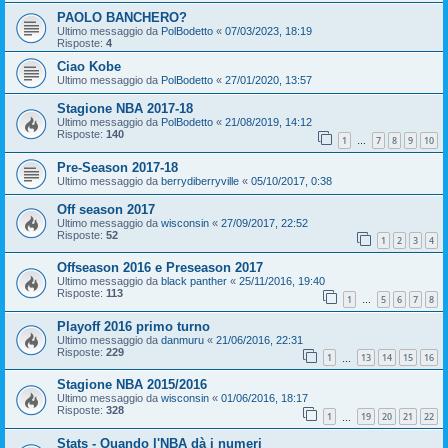
PAOLO BANCHERO?
Ultimo messaggio da
PolBodetto
«
07/03/2023, 18:19
Risposte:
4
Ciao Kobe
Ultimo messaggio da
PolBodetto
«
27/01/2020, 13:57
Stagione NBA 2017-18
Ultimo messaggio da
PolBodetto
«
21/08/2019, 14:12
Risposte:
140
1
7
8
9
10
…
Pre-Season 2017-18
Ultimo messaggio da
berrydiberryville
«
05/10/2017, 0:38
Off season 2017
Ultimo messaggio da
wisconsin
«
27/09/2017, 22:52
Risposte:
52
1
2
3
4
Offseason 2016 e Preseason 2017
Ultimo messaggio da
black panther
«
25/11/2016, 19:40
Risposte:
113
1
5
6
7
8
…
Playoff 2016 primo turno
Ultimo messaggio da
danmuru
«
21/06/2016, 22:31
Risposte:
229
1
13
14
15
16
…
Stagione NBA 2015/2016
Ultimo messaggio da
wisconsin
«
01/06/2016, 18:17
Risposte:
328
1
19
20
21
22
…
Stats - Quando l'NBA dà i numeri