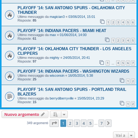
PLAYOFF '14: SAN ANTONIO SPURS - OKLAHOMA CITY
THUNDER
Ultimo messaggio da
magician3
«
03/06/2014, 15:01
Risposte:
85
1
2
3
4
5
6
PLAYOFF '14: INDIANA PACERS - MIAMI HEAT
Ultimo messaggio da
max
«
01/06/2014, 14:00
Risposte:
61
1
2
3
4
5
PLAYOFF '14: OKLAHOMA CITY THUNDER - LOS ANGELES
CLIPPERS
Ultimo messaggio da
mighty
«
24/05/2014, 20:41
Risposte:
97
1
4
5
6
7
…
PLAYOFF '14: INDIANA PACERS - WASHINGTON WIZARDS
Ultimo messaggio da
wisconsin
«
16/05/2014, 5:38
Risposte:
25
1
2
PLAYOFF '14: SAN ANTONIO SPURS - PORTLAND TRAIL
BLAZERS
Ultimo messaggio da
berrydiberryville
«
15/05/2014, 23:29
Risposte:
15
1
2
Nuovo argomento
Pagina
1
di
7
1
2
3
4
5
7
Prossimo
349 argomenti
…
Vai a