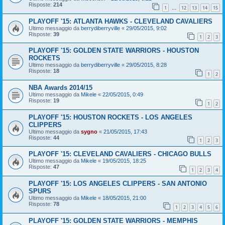
Risposte:
214
1
12
13
14
15
…
PLAYOFF '15: ATLANTA HAWKS - CLEVELAND CAVALIERS
Ultimo messaggio da
berrydiberryville
«
29/05/2015, 9:02
Risposte:
39
1
2
3
PLAYOFF '15: GOLDEN STATE WARRIORS - HOUSTON
ROCKETS
Ultimo messaggio da
berrydiberryville
«
29/05/2015, 8:28
Risposte:
18
1
2
NBA Awards 2014/15
Ultimo messaggio da
Mikele
«
22/05/2015, 0:49
Risposte:
19
1
2
PLAYOFF '15: HOUSTON ROCKETS - LOS ANGELES
CLIPPERS
Ultimo messaggio da
sygno
«
21/05/2015, 17:43
Risposte:
44
1
2
3
PLAYOFF '15: CLEVELAND CAVALIERS - CHICAGO BULLS
Ultimo messaggio da
Mikele
«
19/05/2015, 18:25
Risposte:
47
1
2
3
4
PLAYOFF '15: LOS ANGELES CLIPPERS - SAN ANTONIO
SPURS
Ultimo messaggio da
Mikele
«
18/05/2015, 21:00
Risposte:
78
1
2
3
4
5
6
PLAYOFF '15: GOLDEN STATE WARRIORS - MEMPHIS