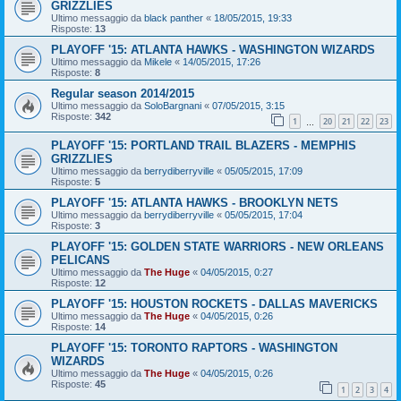
GRIZZLIES
Ultimo messaggio da
black panther
«
18/05/2015, 19:33
Risposte:
13
PLAYOFF '15: ATLANTA HAWKS - WASHINGTON WIZARDS
Ultimo messaggio da
Mikele
«
14/05/2015, 17:26
Risposte:
8
Regular season 2014/2015
Ultimo messaggio da
SoloBargnani
«
07/05/2015, 3:15
Risposte:
342
1
20
21
22
23
…
PLAYOFF '15: PORTLAND TRAIL BLAZERS - MEMPHIS
GRIZZLIES
Ultimo messaggio da
berrydiberryville
«
05/05/2015, 17:09
Risposte:
5
PLAYOFF '15: ATLANTA HAWKS - BROOKLYN NETS
Ultimo messaggio da
berrydiberryville
«
05/05/2015, 17:04
Risposte:
3
PLAYOFF '15: GOLDEN STATE WARRIORS - NEW ORLEANS
PELICANS
Ultimo messaggio da
The Huge
«
04/05/2015, 0:27
Risposte:
12
PLAYOFF '15: HOUSTON ROCKETS - DALLAS MAVERICKS
Ultimo messaggio da
The Huge
«
04/05/2015, 0:26
Risposte:
14
PLAYOFF '15: TORONTO RAPTORS - WASHINGTON
WIZARDS
Ultimo messaggio da
The Huge
«
04/05/2015, 0:26
Risposte:
45
1
2
3
4