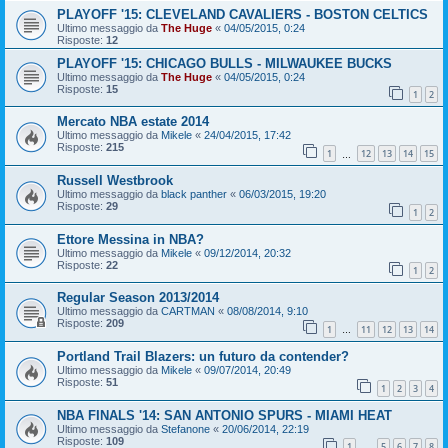
PLAYOFF '15: CLEVELAND CAVALIERS - BOSTON CELTICS
Ultimo messaggio da
The Huge
«
04/05/2015, 0:24
Risposte:
12
PLAYOFF '15: CHICAGO BULLS - MILWAUKEE BUCKS
Ultimo messaggio da
The Huge
«
04/05/2015, 0:24
Risposte:
15
1
2
Mercato NBA estate 2014
Ultimo messaggio da
Mikele
«
24/04/2015, 17:42
Risposte:
215
1
12
13
14
15
…
Russell Westbrook
Ultimo messaggio da
black panther
«
06/03/2015, 19:20
Risposte:
29
1
2
Ettore Messina in NBA?
Ultimo messaggio da
Mikele
«
09/12/2014, 20:32
Risposte:
22
1
2
Regular Season 2013/2014
Ultimo messaggio da
CARTMAN
«
08/08/2014, 9:10
Risposte:
209
1
11
12
13
14
…
Portland Trail Blazers: un futuro da contender?
Ultimo messaggio da
Mikele
«
09/07/2014, 20:49
Risposte:
51
1
2
3
4
NBA FINALS '14: SAN ANTONIO SPURS - MIAMI HEAT
Ultimo messaggio da
Stefanone
«
20/06/2014, 22:19
Risposte:
109
1
5
6
7
8
…