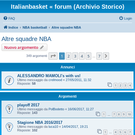
Italianbasket « forum (Archivio Storico)
FAQ
Login
Indice
NBA basketball
Altre squadre NBA
Altre squadre NBA
Nuovo argomento
Pagina
1
di
7
1
2
3
4
5
7
Prossimo
349 argomenti
…
Annunci
ALESSANDRO MAMOLI's with us!
Ultimo messaggio da
crelmood
«
27/05/2011, 11:32
Risposte:
58
1
2
3
4
Argomenti
playoff 2017
Ultimo messaggio da
PolBodetto
«
16/06/2017, 11:27
Risposte:
143
1
7
8
9
10
…
Stagione NBA 2016/2017
Ultimo messaggio da
luca10
«
14/04/2017, 19:21
Risposte:
102
1
4
5
6
7
…