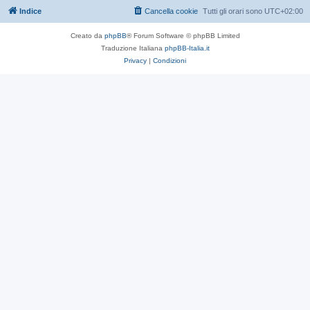
Indice
Cancella cookie
Tutti gli orari sono
UTC+02:00
Creato da
phpBB
® Forum Software © phpBB Limited
Traduzione Italiana
phpBB-Italia.it
Privacy
|
Condizioni