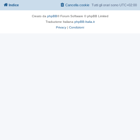
Indice
Cancella cookie
Tutti gli orari sono
UTC+02:00
Creato da
phpBB
® Forum Software © phpBB Limited
Traduzione Italiana
phpBB-Italia.it
Privacy
|
Condizioni