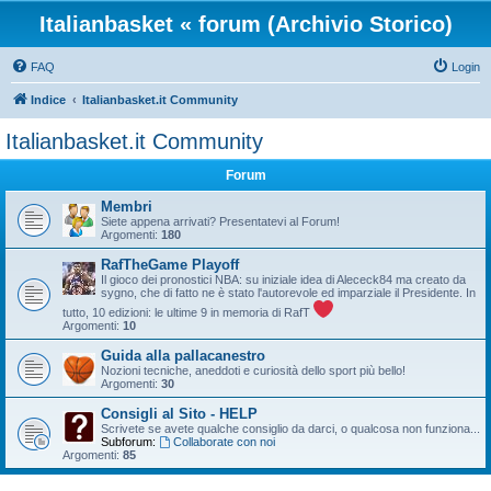
Italianbasket « forum (Archivio Storico)
FAQ
Login
Indice
Italianbasket.it Community
Italianbasket.it Community
Forum
Membri
Siete appena arrivati? Presentatevi al Forum!
Argomenti:
180
RafTheGame Playoff
Il gioco dei pronostici NBA: su iniziale idea di Alececk84 ma creato da
sygno, che di fatto ne è stato l'autorevole ed imparziale il Presidente. In
tutto, 10 edizioni: le ultime 9 in memoria di RafT
Argomenti:
10
Guida alla pallacanestro
Nozioni tecniche, aneddoti e curiosità dello sport più bello!
Argomenti:
30
Consigli al Sito - HELP
Scrivete se avete qualche consiglio da darci, o qualcosa non funziona...
Subforum:
Collaborate con noi
Argomenti:
85