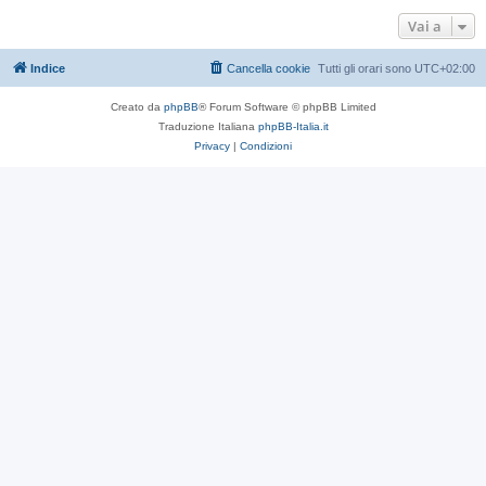
Vai a
Indice
Cancella cookie
Tutti gli orari sono
UTC+02:00
Creato da
phpBB
® Forum Software © phpBB Limited
Traduzione Italiana
phpBB-Italia.it
Privacy
|
Condizioni