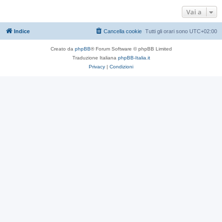
Vai a
Indice
Cancella cookie
Tutti gli orari sono
UTC+02:00
Creato da
phpBB
® Forum Software © phpBB Limited
Traduzione Italiana
phpBB-Italia.it
Privacy
|
Condizioni