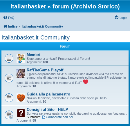
Italianbasket « forum (Archivio Storico)
FAQ
Login
Indice
Italianbasket.it Community
Italianbasket.it Community
Forum
Membri
Siete appena arrivati? Presentatevi al Forum!
Argomenti:
180
RafTheGame Playoff
Il gioco dei pronostici NBA: su iniziale idea di Alececk84 ma creato da
sygno, che di fatto ne è stato l'autorevole ed imparziale il Presidente. In
tutto, 10 edizioni: le ultime 9 in memoria di RafT
Argomenti:
10
Guida alla pallacanestro
Nozioni tecniche, aneddoti e curiosità dello sport più bello!
Argomenti:
30
Consigli al Sito - HELP
Scrivete se avete qualche consiglio da darci, o qualcosa non funziona...
Subforum:
Collaborate con noi
Argomenti:
85