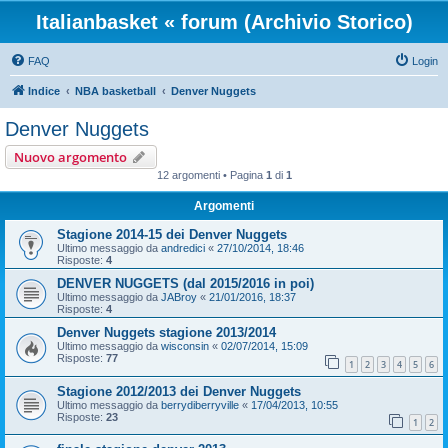
Italianbasket « forum (Archivio Storico)
FAQ
Login
Indice
NBA basketball
Denver Nuggets
Denver Nuggets
Nuovo argomento
12 argomenti • Pagina
1
di
1
Argomenti
Stagione 2014-15 dei Denver Nuggets
Ultimo messaggio da
andredici
«
27/10/2014, 18:46
Risposte:
4
DENVER NUGGETS (dal 2015/2016 in poi)
Ultimo messaggio da
JABroy
«
21/01/2016, 18:37
Risposte:
4
Denver Nuggets stagione 2013/2014
Ultimo messaggio da
wisconsin
«
02/07/2014, 15:09
Risposte:
77
1
2
3
4
5
6
Stagione 2012/2013 dei Denver Nuggets
Ultimo messaggio da
berrydiberryville
«
17/04/2013, 10:55
Risposte:
23
1
2