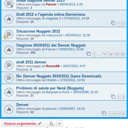
finale stagione denver 2013
Ultimo messaggio da
Panzer
«
08/04/2013, 0:20
Risposte:
3
Draft 2012 e l'agenda estiva Denveriana
Ultimo messaggio da
magician 2
«
07/10/2012, 14:28
Risposte:
29
1
2
Situazione Nuggets 2012
Ultimo messaggio da
crazycry10
«
05/10/2012, 22:30
Risposte:
14
Stagione 2010/2011 dei Denver Nuggets
Ultimo messaggio da
Faccia
«
10/05/2012, 22:00
Risposte:
292
1
17
18
19
20
…
draft 2011 denver
Ultimo messaggio da
Ronco88
«
18/07/2011, 9:07
Risposte:
6
Re: Denver Nuggets 2010/2011 Game Downloads
Ultimo messaggio da
Charles
«
27/02/2011, 14:54
Problemi di salute per Nenè (Nuggets)
Ultimo messaggio da
Bargnani is Rock
«
28/03/2008, 22:15
Risposte:
27
1
2
Denver
Ultimo messaggio da
peezza
«
23/04/2007, 14:19
Risposte:
52
1
2
3
4
Nuovo argomento