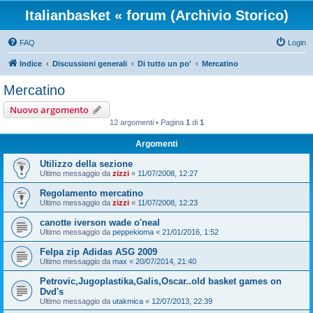
Italianbasket « forum (Archivio Storico)
FAQ
Login
Indice
Discussioni generali
Di tutto un po'
Mercatino
Mercatino
Nuovo argomento
12 argomenti • Pagina
1
di
1
Argomenti
Utilizzo della sezione
Ultimo messaggio da
zizzi
«
11/07/2008, 12:27
Regolamento mercatino
Ultimo messaggio da
zizzi
«
11/07/2008, 12:23
canotte iverson wade o'neal
Ultimo messaggio da
peppekioma
«
21/01/2016, 1:52
Felpa zip Adidas ASG 2009
Ultimo messaggio da
max
«
20/07/2014, 21:40
Petrovic,Jugoplastika,Galis,Oscar..old basket games on
Dvd's
Ultimo messaggio da
utakmica
«
12/07/2013, 22:39