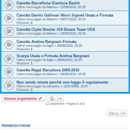
Canotta Barcellona Gianluca Basile
Ultimo messaggio da
Marero
«
22/09/2010, 20:35
Canotta Danilo Gallinari Worn Signed Usata e Firmata
Ultimo messaggio da
Marero
«
08/07/2010, 20:20
Risposte:
2
Canotta Clyde Drexler #10 Dream Team USA
Ultimo messaggio da
Marero
«
29/06/2010, 15:54
Canotta Andrea Bargnani Firmata
Ultimo messaggio da
fagiu
«
28/06/2010, 20:25
Risposte:
1
Scarpa Usata e Firmata Andrea Bargnani
Ultimo messaggio da
fagiu
«
28/06/2010, 20:24
Risposte:
1
Canotta Regal Barçelona 2009-2010
Ultimo messaggio da
Marero
«
28/06/2010, 16:33
Non vendo niente perchè non leggo il regolamento
Ultimo messaggio da
sensomc
«
11/07/2008, 15:07
Risposte:
2
Nuovo argomento
12 argomenti • Pagina
1
di
1
Vai a
PERMESSI FORUM