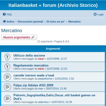
Italianbasket « forum (Archivio Storico)
FAQ
Login
Indice
Discussioni generali
Di tutto un po'
Mercatino
Mercatino
Nuovo argomento
12 argomenti • Pagina
1
di
1
Argomenti
Utilizzo della sezione
Ultimo messaggio da
zizzi
«
11/07/2008, 12:27
Regolamento mercatino
Ultimo messaggio da
zizzi
«
11/07/2008, 12:23
canotte iverson wade o'neal
Ultimo messaggio da
peppekioma
«
21/01/2016, 1:52
Felpa zip Adidas ASG 2009
Ultimo messaggio da
max
«
20/07/2014, 21:40
Petrovic,Jugoplastika,Galis,Oscar..old basket games on
Dvd's
Ultimo messaggio da
utakmica
«
12/07/2013, 22:39