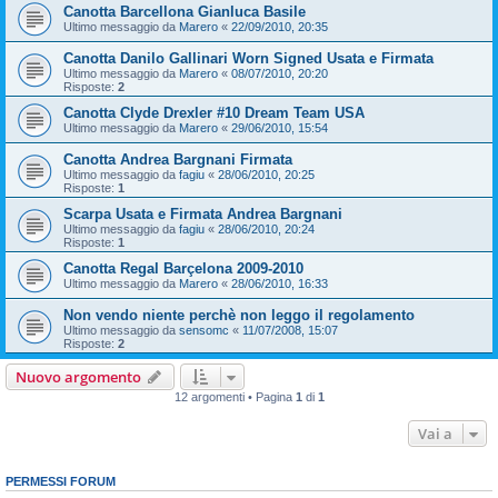
Canotta Barcellona Gianluca Basile
Ultimo messaggio da
Marero
«
22/09/2010, 20:35
Canotta Danilo Gallinari Worn Signed Usata e Firmata
Ultimo messaggio da
Marero
«
08/07/2010, 20:20
Risposte:
2
Canotta Clyde Drexler #10 Dream Team USA
Ultimo messaggio da
Marero
«
29/06/2010, 15:54
Canotta Andrea Bargnani Firmata
Ultimo messaggio da
fagiu
«
28/06/2010, 20:25
Risposte:
1
Scarpa Usata e Firmata Andrea Bargnani
Ultimo messaggio da
fagiu
«
28/06/2010, 20:24
Risposte:
1
Canotta Regal Barçelona 2009-2010
Ultimo messaggio da
Marero
«
28/06/2010, 16:33
Non vendo niente perchè non leggo il regolamento
Ultimo messaggio da
sensomc
«
11/07/2008, 15:07
Risposte:
2
Nuovo argomento
12 argomenti • Pagina
1
di
1
Vai a
PERMESSI FORUM