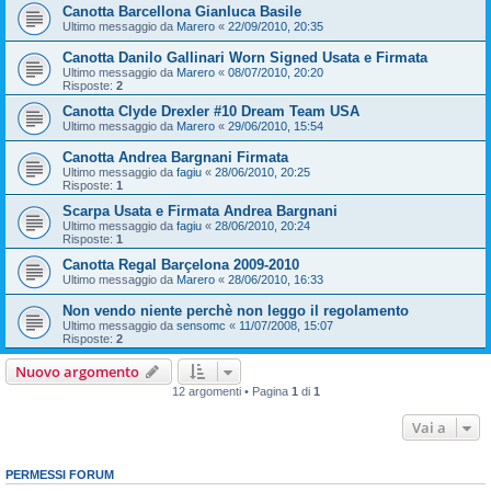
Canotta Barcellona Gianluca Basile
Ultimo messaggio da
Marero
«
22/09/2010, 20:35
Canotta Danilo Gallinari Worn Signed Usata e Firmata
Ultimo messaggio da
Marero
«
08/07/2010, 20:20
Risposte:
2
Canotta Clyde Drexler #10 Dream Team USA
Ultimo messaggio da
Marero
«
29/06/2010, 15:54
Canotta Andrea Bargnani Firmata
Ultimo messaggio da
fagiu
«
28/06/2010, 20:25
Risposte:
1
Scarpa Usata e Firmata Andrea Bargnani
Ultimo messaggio da
fagiu
«
28/06/2010, 20:24
Risposte:
1
Canotta Regal Barçelona 2009-2010
Ultimo messaggio da
Marero
«
28/06/2010, 16:33
Non vendo niente perchè non leggo il regolamento
Ultimo messaggio da
sensomc
«
11/07/2008, 15:07
Risposte:
2
Nuovo argomento
12 argomenti • Pagina
1
di
1
Vai a
PERMESSI FORUM