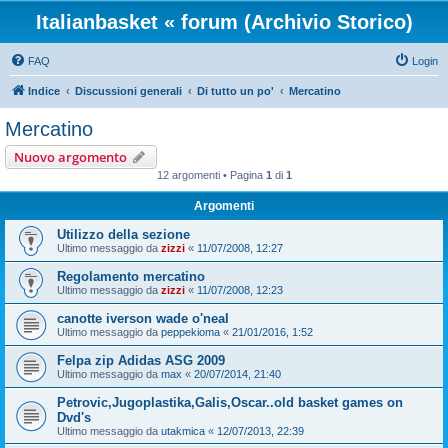
Italianbasket « forum (Archivio Storico)
FAQ
Login
Indice
Discussioni generali
Di tutto un po'
Mercatino
Mercatino
Nuovo argomento
12 argomenti • Pagina
1
di
1
Argomenti
Utilizzo della sezione
Ultimo messaggio da
zizzi
«
11/07/2008, 12:27
Regolamento mercatino
Ultimo messaggio da
zizzi
«
11/07/2008, 12:23
canotte iverson wade o'neal
Ultimo messaggio da
peppekioma
«
21/01/2016, 1:52
Felpa zip Adidas ASG 2009
Ultimo messaggio da
max
«
20/07/2014, 21:40
Petrovic,Jugoplastika,Galis,Oscar..old basket games on
Dvd's
Ultimo messaggio da
utakmica
«
12/07/2013, 22:39