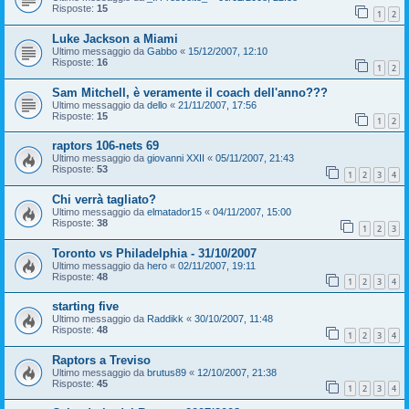
Risposte:
15
1
2
Luke Jackson a Miami
Ultimo messaggio da
Gabbo
«
15/12/2007, 12:10
Risposte:
16
1
2
Sam Mitchell, è veramente il coach dell'anno???
Ultimo messaggio da
dello
«
21/11/2007, 17:56
Risposte:
15
1
2
raptors 106-nets 69
Ultimo messaggio da
giovanni XXII
«
05/11/2007, 21:43
Risposte:
53
1
2
3
4
Chi verrà tagliato?
Ultimo messaggio da
elmatador15
«
04/11/2007, 15:00
Risposte:
38
1
2
3
Toronto vs Philadelphia - 31/10/2007
Ultimo messaggio da
hero
«
02/11/2007, 19:11
Risposte:
48
1
2
3
4
starting five
Ultimo messaggio da
Raddikk
«
30/10/2007, 11:48
Risposte:
48
1
2
3
4
Raptors a Treviso
Ultimo messaggio da
brutus89
«
12/10/2007, 21:38
Risposte:
45
1
2
3
4