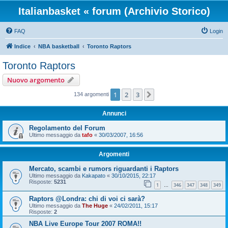
Italianbasket « forum (Archivio Storico)
FAQ
Login
Indice
NBA basketball
Toronto Raptors
Toronto Raptors
Nuovo argomento
1
2
3
Prossimo
134 argomenti
Annunci
Regolamento del Forum
Ultimo messaggio da
tafo
«
30/03/2007, 16:56
Argomenti
Mercato, scambi e rumors riguardanti i Raptors
Ultimo messaggio da
Kakapato
«
30/10/2015, 22:17
Risposte:
5231
1
346
347
348
349
…
Raptors @Londra: chi di voi ci sarà?
Ultimo messaggio da
The Huge
«
24/02/2011, 15:17
Risposte:
2
NBA Live Europe Tour 2007 ROMA!!