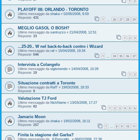
1
2
PLAYOFF 08: ORLANDO - TORONTO
Ultimo messaggio da
shaka
«
02/05/2008, 8:59
Risposte:
431
1
26
27
28
29
…
MEGLIO GASOL O BOSH?
Ultimo messaggio da
santruzzo
«
21/04/2008, 12:51
Risposte:
33
1
2
3
...25-20.. W nel back-to-back contro i Wizard
Ultimo messaggio da
raf
«
15/04/2008, 19:34
Risposte:
546
1
34
35
36
37
…
Intervista a Colangelo
Ultimo messaggio da
sigismondo
«
14/04/2008, 10:28
Risposte:
19
1
2
Situazione contratti a Toronto
Ultimo messaggio da
RafT
«
19/03/2008, 18:33
Risposte:
9
Valutazione TJ Ford
Ultimo messaggio da
NickName
«
13/03/2008, 17:27
Risposte:
82
1
2
3
4
5
6
Jamario Moon
Ultimo messaggio da
shaka
«
19/02/2008, 16:11
Risposte:
157
1
8
9
10
11
…
Finita la stagione del Garba?
Ultimo messaggio da
_Il Prescelto_
«
06/02/2008, 22:38