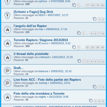
Ultimo messaggio da
sph1nx-
«
07/07/2008, 9:54
Risposte:
289
1
17
18
19
20
…
(Schemi x Fagiu] Dog Dick
Ultimo messaggio da
KB24
«
30/07/2007, 12:27
Risposte:
22
1
2
l'angolo dell'ex Raptor
Ultimo messaggio da
max
«
09/06/2014, 17:16
Risposte:
118
1
5
6
7
8
…
Toronto Raptors: Stagione 2013/2014
Ultimo messaggio da
IlCrucco
«
08/05/2014, 9:22
Risposte:
365
1
22
23
24
25
…
il thread delle pistolette
Ultimo messaggio da
crelmood
«
12/01/2012, 21:25
Risposte:
81
1
2
3
4
5
6
Draft...
Ultimo messaggio da
bobsura
«
20/05/2011, 15:16
Risposte:
14
Live from ACC - Foto delle partite dei Raptors
Ultimo messaggio da
Jurking
«
10/03/2011, 23:51
Risposte:
17
1
2
Foto della vita mondana a Toronto
Ultimo messaggio da
mighty
«
03/12/2010, 9:09
Risposte:
34
1
2
3