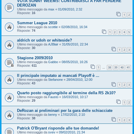
VOTA SONNY WEEMS: CONTRIBUISCI A FAR PERDERE
DEROZAN
Ultimo messaggio da
max
«
01/09/2010, 2:32
Risposte:
16
1
2
Summer League 2010
Ultimo messaggio da
scottie
«
02/08/2010, 16:34
Risposte:
74
1
2
3
4
5
aldrich or udoh or whiteside?
Ultimo messaggio da
AJBlair
«
31/05/2010, 22:34
Risposte:
30
1
2
3
Stagione 2009/2010
Ultimo messaggio da
Gabbo
«
08/05/2010, 16:26
Risposte:
611
1
38
39
40
41
…
Il principale imputato ai mancati Playoff è ...
Ultimo messaggio da
Stefanone
«
28/04/2010, 12:00
Risposte:
43
1
2
3
Quarto posto raggiungibile al termine della RS 2k10?
Ultimo messaggio da
Fausto
«
16/03/2010, 10:17
Risposte:
29
1
2
DeRozan ai preliminari per la gara delle schiacciate
Ultimo messaggio da
benny
«
17/02/2010, 2:10
Risposte:
38
1
2
3
Patrick O'Bryant risponde alle tue domande!
Ultimo messaggio da
svev
«
09/02/2010, 21:34