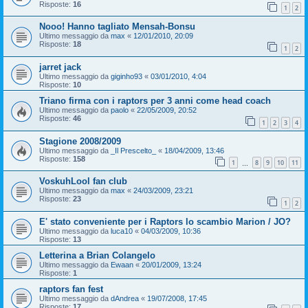
Risposte:
16
1
2
Nooo! Hanno tagliato Mensah-Bonsu
Ultimo messaggio da
max
«
12/01/2010, 20:09
Risposte:
18
1
2
jarret jack
Ultimo messaggio da
giginho93
«
03/01/2010, 4:04
Risposte:
10
Triano firma con i raptors per 3 anni come head coach
Ultimo messaggio da
paolo
«
22/05/2009, 20:52
Risposte:
46
1
2
3
4
Stagione 2008/2009
Ultimo messaggio da
_Il Prescelto_
«
18/04/2009, 13:46
Risposte:
158
1
8
9
10
11
…
VoskuhLool fan club
Ultimo messaggio da
max
«
24/03/2009, 23:21
Risposte:
23
1
2
E' stato conveniente per i Raptors lo scambio Marion / JO?
Ultimo messaggio da
luca10
«
04/03/2009, 10:36
Risposte:
13
Letterina a Brian Colangelo
Ultimo messaggio da
Ewaan
«
20/01/2009, 13:24
Risposte:
1
raptors fan fest
Ultimo messaggio da
dAndrea
«
19/07/2008, 17:45
Risposte:
17