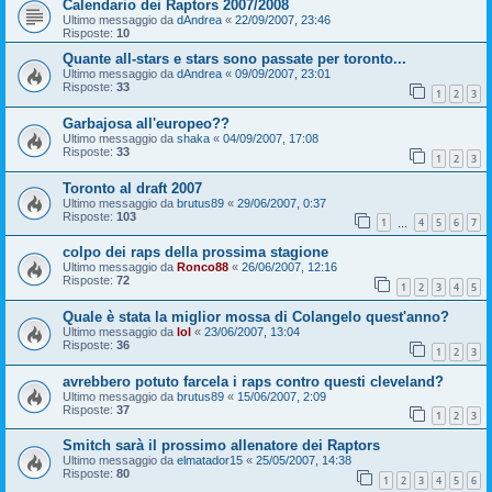
Calendario dei Raptors 2007/2008
Ultimo messaggio da
dAndrea
«
22/09/2007, 23:46
Risposte:
10
Quante all-stars e stars sono passate per toronto...
Ultimo messaggio da
dAndrea
«
09/09/2007, 23:01
Risposte:
33
1
2
3
Garbajosa all'europeo??
Ultimo messaggio da
shaka
«
04/09/2007, 17:08
Risposte:
33
1
2
3
Toronto al draft 2007
Ultimo messaggio da
brutus89
«
29/06/2007, 0:37
Risposte:
103
1
4
5
6
7
…
colpo dei raps della prossima stagione
Ultimo messaggio da
Ronco88
«
26/06/2007, 12:16
Risposte:
72
1
2
3
4
5
Quale è stata la miglior mossa di Colangelo quest'anno?
Ultimo messaggio da
lol
«
23/06/2007, 13:04
Risposte:
36
1
2
3
avrebbero potuto farcela i raps contro questi cleveland?
Ultimo messaggio da
brutus89
«
15/06/2007, 2:09
Risposte:
37
1
2
3
Smitch sarà il prossimo allenatore dei Raptors
Ultimo messaggio da
elmatador15
«
25/05/2007, 14:38
Risposte:
80
1
2
3
4
5
6