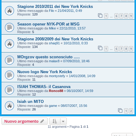
Stagione 2010/2011 dei New York Knicks
Ultimo messaggio da
Filo
«
21/04/2011, 0:49
Risposte:
120
1
6
7
8
9
…
Season opener NYK-POR at MSG
Ultimo messaggio da
Mike
«
22/11/2010, 13:57
Risposte:
5
Stagione 2008/2009 dei New York Knicks
Ultimo messaggio da
shaq91
«
10/11/2010, 0:33
Risposte:
134
1
6
7
8
9
…
MOrgzov questo sconosciuto .....
Ultimo messaggio da
malax8
«
07/09/2010, 18:46
Risposte:
4
Nuovo logo New York Knicks
Ultimo messaggio da
montystefy
«
14/01/2008, 14:09
Risposte:
11
ISIAH THOMAS- il Casanova
Ultimo messaggio da
Ronco88
«
06/10/2007, 14:59
Risposte:
12
Isiah un MITO
Ultimo messaggio da
game
«
08/07/2007, 15:56
Risposte:
26
1
2
Nuovo argomento
11 argomenti • Pagina
1
di
1