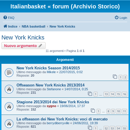
Italianbasket « forum (Archivio Storico)
FAQ
Login
Indice
NBA basketball
New York Knicks
New York Knicks
Nuovo argomento
11 argomenti • Pagina
1
di
1
Argomenti
New York Knicks Season 2014/2015
Ultimo messaggio da
Mikele
«
22/07/2015, 0:02
Risposte:
20
1
2
Offseason New York Knicks 2013/2014
Ultimo messaggio da
Stefanone
«
14/07/2014, 0:25
Risposte:
231
1
13
14
15
16
…
Stagione 2013/2014 dei New York Knicks
Ultimo messaggio da
sygno
«
19/06/2014, 17:37
Risposte:
152
1
8
9
10
11
…
La offseason dei New York Knicks: voci di mercato
Ultimo messaggio da
berrydiberryville
«
24/06/2011, 19:39
Risposte:
821
1
52
53
54
55
…